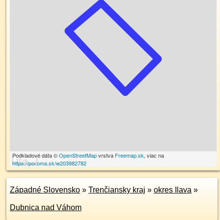
Podkladové dáta ©
OpenStreetMap
vrstva
Freemap.sk
, viac na
10 m
https://poi.oma.sk/w203982782
Západné Slovensko
»
Trenčiansky kraj
»
okres Ilava
»
Dubnica nad Váhom