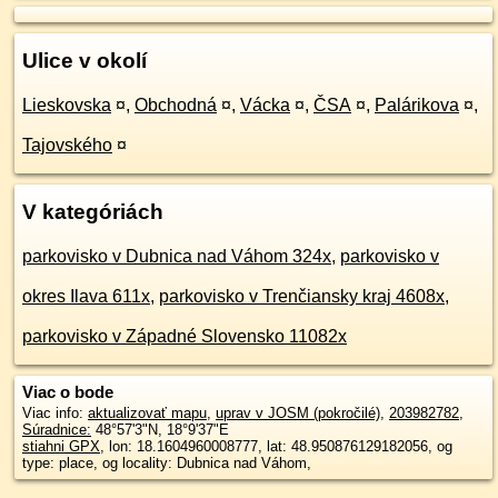
Ulice v okolí
Lieskovska
¤
,
Obchodná
¤
,
Vácka
¤
,
ČSA
¤
,
Palárikova
¤
,
Tajovského
¤
V kategóriách
parkovisko v Dubnica nad Váhom 324x
,
parkovisko v
okres Ilava 611x
,
parkovisko v Trenčiansky kraj 4608x
,
parkovisko v Západné Slovensko 11082x
Viac o bode
Viac info:
aktualizovať mapu
,
uprav v JOSM (pokročilé)
,
203982782
,
Súradnice:
48°57'3"N
,
18°9'37"E
stiahni GPX
, lon: 18.1604960008777, lat: 48.950876129182056, og
type: place, og locality: Dubnica nad Váhom,