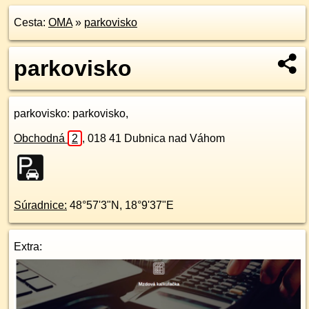
Cesta:
OMA
»
parkovisko
parkovisko
parkovisko
: parkovisko,
Obchodná
2
,
018 41
Dubnica nad Váhom
Súradnice:
48°57'3"N
,
18°9'37"E
Extra: