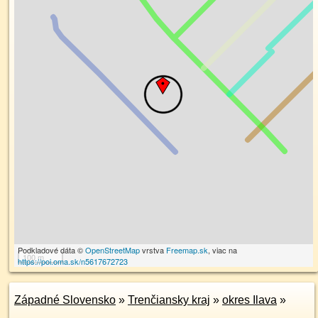
Podkladové dáta ©
OpenStreetMap
vrstva
Freemap.sk
, viac na
100 m
https://poi.oma.sk/n5617672723
Západné Slovensko
»
Trenčiansky kraj
»
okres Ilava
»