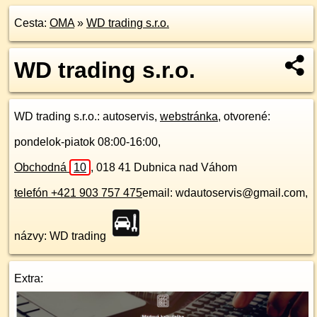
Cesta:
OMA
»
WD trading s.r.o.
WD trading s.r.o.
WD trading s.r.o.
: autoservis,
webstránka
, otvorené:
pondelok-piatok 08:00-16:00,
Obchodná
10
,
018 41
Dubnica nad Váhom
telefón +421 903 757 475
email: wdautoservis@gmail.com,
názvy: WD trading
Extra: