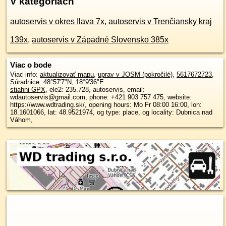
V kategóriách
autoservis v okres Ilava 7x
,
autoservis v Trenčiansky kraj
139x
,
autoservis v Západné Slovensko 385x
Viac o bode
Viac info:
aktualizovať mapu
,
uprav v JOSM (pokročilé)
,
5617672723
,
Súradnice:
48°57'7"N
,
18°9'36"E
stiahni GPX
, ele2: 235.728, autoservis, email:
wdautoservis@gmail.com, phone: +421 903 757 475, website:
https://www.wdtrading.sk/, opening hours: Mo Fr 08:00 16:00, lon:
18.1601066, lat: 48.9521974, og type: place, og locality: Dubnica nad
Váhom,