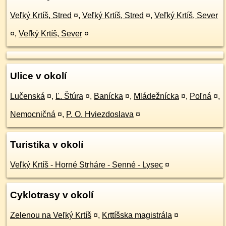
Veľký Krtíš, Stred
¤
,
Veľký Krtíš, Stred
¤
,
Veľký Krtíš, Sever
¤
,
Veľký Krtíš, Sever
¤
Ulice v okolí
Lučenská
¤
,
Ľ. Štúra
¤
,
Banícka
¤
,
Mládežnícka
¤
,
Poľná
¤
,
Nemocničná
¤
,
P. O. Hviezdoslava
¤
Turistika v okolí
Veľký Krtíš - Horné Strháre - Senné - Lysec
¤
Cyklotrasy v okolí
Zelenou na Veľký Krtíš
¤
,
Krttíšska magistrála
¤