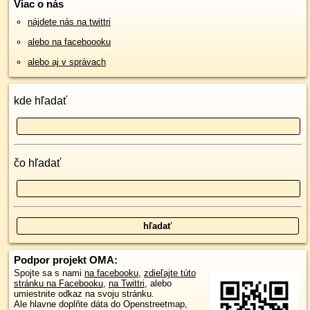
Viac o nás
nájdete nás na twittri
alebo na faceboooku
alebo aj v správach
kde hľadať
čo hľadať
Podpor projekt OMA:
Spojte sa s nami
na facebooku
,
zdieľajte túto
stránku na Facebooku
,
na Twittri
, alebo
umiestnite odkaz na svoju stránku.
Ale hlavne doplňte dáta do Openstreetmap,