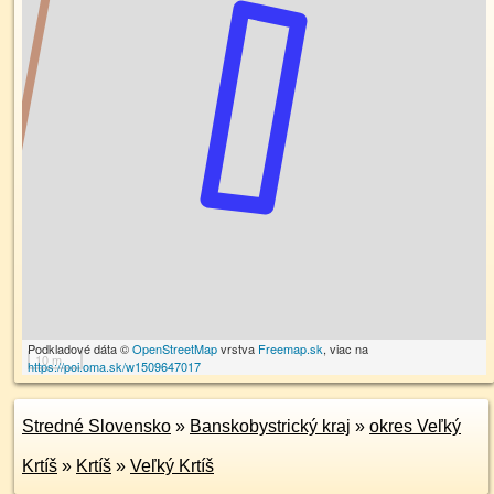
Podkladové dáta ©
OpenStreetMap
vrstva
Freemap.sk
, viac na
10 m
https://poi.oma.sk/w1509647017
Stredné Slovensko
»
Banskobystrický kraj
»
okres Veľký
Krtíš
»
Krtíš
»
Veľký Krtíš