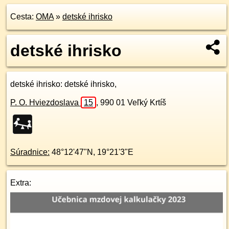
Cesta:
OMA
»
detské ihrisko
detské ihrisko
detské ihrisko
: detské ihrisko,
P. O. Hviezdoslava
15
,
990 01
Veľký Krtíš
Súradnice:
48°12'47"N
,
19°21'3"E
Extra: