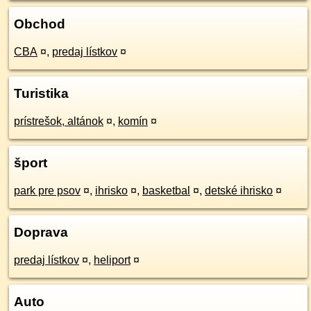
Obchod
CBA
¤
,
predaj lístkov
¤
Turistika
prístrešok, altánok
¤
,
komín
¤
šport
park pre psov
¤
,
ihrisko
¤
,
basketbal
¤
,
detské ihrisko
¤
Doprava
predaj lístkov
¤
,
heliport
¤
Auto