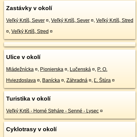
Zastávky v okolí
Veľký Krtíš, Sever
¤
,
Veľký Krtíš, Sever
¤
,
Veľký Krtíš, Stred
¤
,
Veľký Krtíš, Stred
¤
Ulice v okolí
Mládežnícka
¤
,
Pionierska
¤
,
Lučenská
¤
,
P. O.
Hviezdoslava
¤
,
Banícka
¤
,
Záhradná
¤
,
Ľ. Štúra
¤
Turistika v okolí
Veľký Krtíš - Horné Strháre - Senné - Lysec
¤
Cyklotrasy v okolí