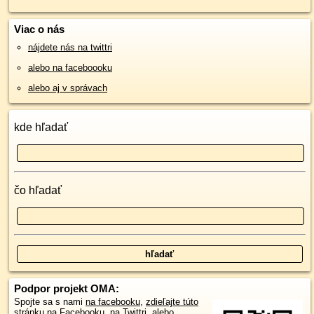
Viac o nás
nájdete nás na twittri
alebo na faceboooku
alebo aj v správach
kde hľadať
čo hľadať
Podpor projekt OMA:
Spojte sa s nami
na facebooku
,
zdieľajte túto
stránku na Facebooku
,
na Twittri
, alebo