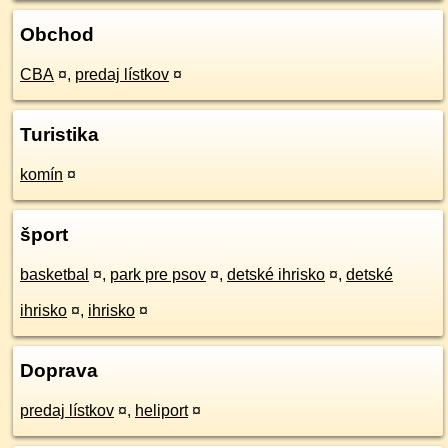
Obchod
CBA
¤
,
predaj lístkov
¤
Turistika
komín
¤
šport
basketbal
¤
,
park pre psov
¤
,
detské ihrisko
¤
,
detské
ihrisko
¤
,
ihrisko
¤
Doprava
predaj lístkov
¤
,
heliport
¤