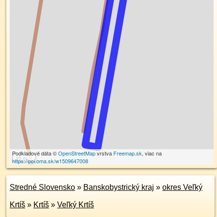
Podkladové dáta ©
OpenStreetMap
vrstva
Freemap.sk
, viac na
10 m
https://poi.oma.sk/w1509647008
Stredné Slovensko
»
Banskobystrický kraj
»
okres Veľký
Krtíš
»
Krtíš
»
Veľký Krtíš