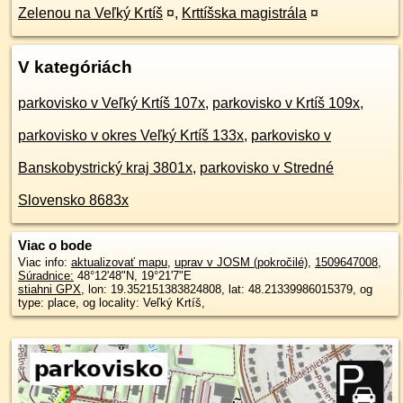
Zelenou na Veľký Krtíš
¤
,
Krttíšska magistrála
¤
V kategóriách
parkovisko v Veľký Krtíš 107x
,
parkovisko v Krtíš 109x
,
parkovisko v okres Veľký Krtíš 133x
,
parkovisko v
Banskobystrický kraj 3801x
,
parkovisko v Stredné
Slovensko 8683x
Viac o bode
Viac info:
aktualizovať mapu
,
uprav v JOSM (pokročilé)
,
1509647008
,
Súradnice:
48°12'48"N
,
19°21'7"E
stiahni GPX
, lon: 19.352151383824808, lat: 48.21339986015379, og
type: place, og locality: Veľký Krtíš,