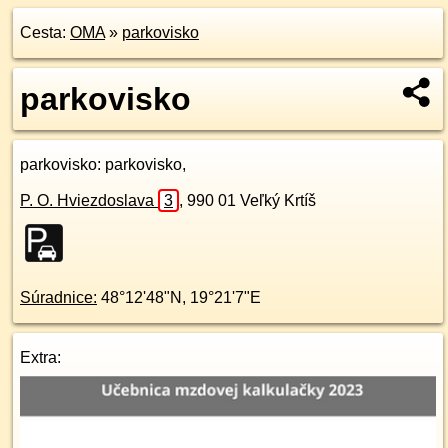
Cesta:
OMA
»
parkovisko
parkovisko
parkovisko
: parkovisko,
P. O. Hviezdoslava
3
,
990 01
Veľký Krtíš
Súradnice:
48°12'48"N
,
19°21'7"E
Extra: