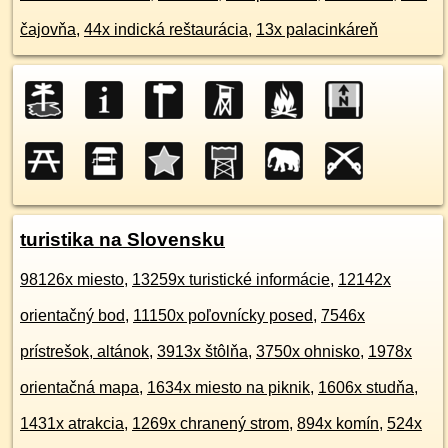
čajovňa
,
44x indická reštaurácia
,
13x palacinkáreň
turistika na Slovensku
98126x miesto
,
13259x turistické informácie
,
12142x
orientačný bod
,
11150x poľovnícky posed
,
7546x
prístrešok, altánok
,
3913x štôlňa
,
3750x ohnisko
,
1978x
orientačná mapa
,
1634x miesto na piknik
,
1606x studňa
,
1431x atrakcia
,
1269x chranený strom
,
894x komín
,
524x