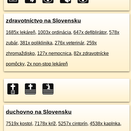
zdravotníctvo na Slovensku
1685x lekáreň
,
1003x ordinácia
,
647x defiblirátor
,
578x
zubár
,
381x poliklinika
,
276x veterinár
,
259x
zhromaždisko
,
127x nemocnica
,
82x zdravotnícke
pomôcky
,
2x non-stop lekáreň
duchovno na Slovensku
7519x kostol
,
7178x kríž
,
5257x cintorín
,
4538x kaplnka
,