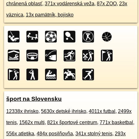
chránená oblasť
,
371x vodárenská veža
,
87x ZOO
,
23x
väznica
,
13x pamätník, bojisko
šport na Slovensku
12338x ihrisko
,
5630x detské ihrisko
,
4011x futbal
,
2499x
tenis
,
1562x multi
,
821x športové centrum
,
771x basketbal
,
556x atletika
,
484x posilňovňa
,
341x stolný tenis
,
293x