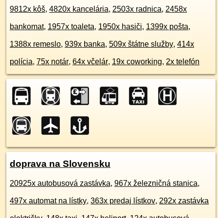
9812x kôš
,
4820x kancelária
,
2503x radnica
,
2458x
bankomat
,
1957x toaleta
,
1950x hasiči
,
1399x pošta
,
1388x remeslo
,
939x banka
,
509x štátne služby
,
414x
polícia
,
75x notár
,
64x včelár
,
19x coworking
,
2x telefón
doprava na Slovensku
20925x autobusová zastávka
,
967x železničná stanica
,
497x automat na lístky
,
363x predaj lístkov
,
292x zastávka