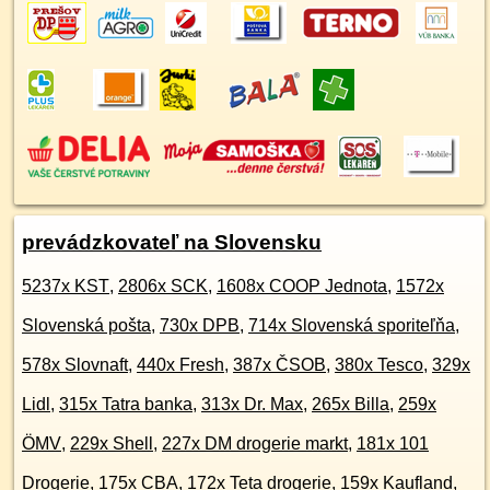
prevádzkovateľ na Slovensku
5237x KST
,
2806x SCK
,
1608x COOP Jednota
,
1572x
Slovenská pošta
,
730x DPB
,
714x Slovenská sporiteľňa
,
578x Slovnaft
,
440x Fresh
,
387x ČSOB
,
380x Tesco
,
329x
Lidl
,
315x Tatra banka
,
313x Dr. Max
,
265x Billa
,
259x
ÖMV
,
229x Shell
,
227x DM drogerie markt
,
181x 101
Drogerie
,
175x CBA
,
172x Teta drogerie
,
159x Kaufland
,