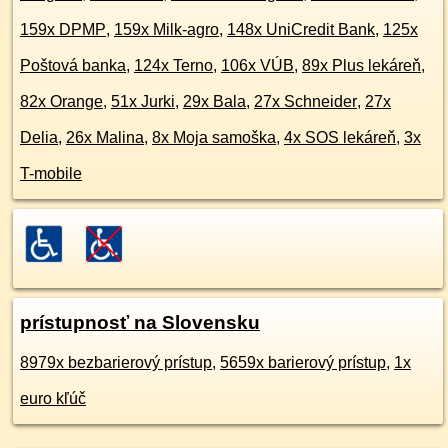
159x DPMP
,
159x Milk-agro
,
148x UniCredit Bank
,
125x
Poštová banka
,
124x Terno
,
106x VÚB
,
89x Plus lekáreň
,
82x Orange
,
51x Jurki
,
29x Bala
,
27x Schneider
,
27x
Delia
,
26x Malina
,
8x Moja samoška
,
4x SOS lekáreň
,
3x
T-mobile
prístupnosť na Slovensku
8979x bezbarierový prístup
,
5659x barierový prístup
,
1x
euro kľúč