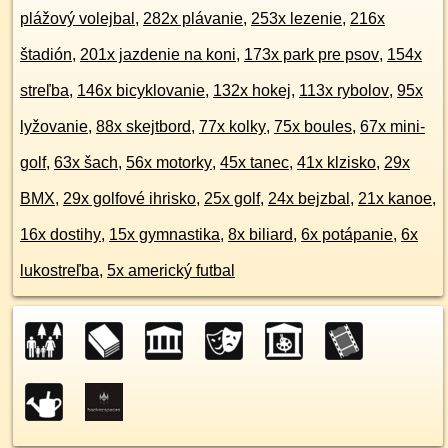
plážový volejbal
,
282x plávanie
,
253x lezenie
,
216x
štadión
,
201x jazdenie na koni
,
173x park pre psov
,
154x
streľba
,
146x bicyklovanie
,
132x hokej
,
113x rybolov
,
95x
lyžovanie
,
88x skejtbord
,
77x kolky
,
75x boules
,
67x mini-
golf
,
63x šach
,
56x motorky
,
45x tanec
,
41x klzisko
,
29x
BMX
,
29x golfové ihrisko
,
25x golf
,
24x bejzbal
,
21x kanoe
,
16x dostihy
,
15x gymnastika
,
8x biliard
,
6x potápanie
,
6x
lukostreľba
,
5x americký futbal