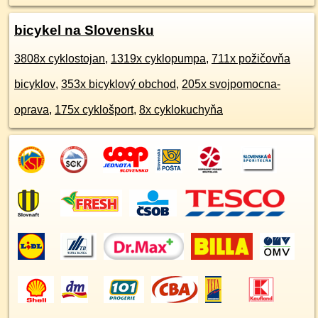
bicykel na Slovensku
3808x cyklostojan
,
1319x cyklopumpa
,
711x požičovňa
bicyklov
,
353x bicyklový obchod
,
205x svojpomocna-
oprava
,
175x cyklošport
,
8x cyklokuchyňa