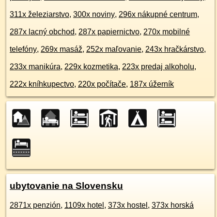
311x železiarstvo
,
300x noviny
,
296x nákupné centrum
,
287x lacný obchod
,
287x papiernictvo
,
270x mobilné
telefóny
,
269x masáž
,
252x maľovanie
,
243x hračkárstvo
,
233x manikúra
,
229x kozmetika
,
223x predaj alkoholu
,
222x kníhkupectvo
,
220x počítače
,
187x úžerník
ubytovanie na Slovensku
2871x penzión
,
1109x hotel
,
373x hostel
,
373x horská