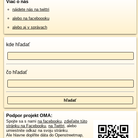
Viac o nás
nájdete nás na twittri
alebo na faceboooku
alebo aj v správach
kde hľadať
čo hľadať
Podpor projekt OMA:
Spojte sa s nami
na facebooku
,
zdieľajte túto
stránku na Facebooku
,
na Twittri
, alebo
umiestnite odkaz na svoju stránku.
Ale hlavne doplňte dáta do Openstreetmap,