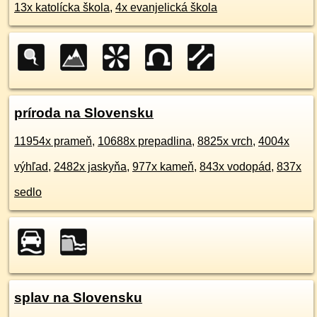
13x katolícka škola
,
4x evanjelická škola
príroda na Slovensku
11954x prameň
,
10688x prepadlina
,
8825x vrch
,
4004x
výhľad
,
2482x jaskyňa
,
977x kameň
,
843x vodopád
,
837x
sedlo
splav na Slovensku