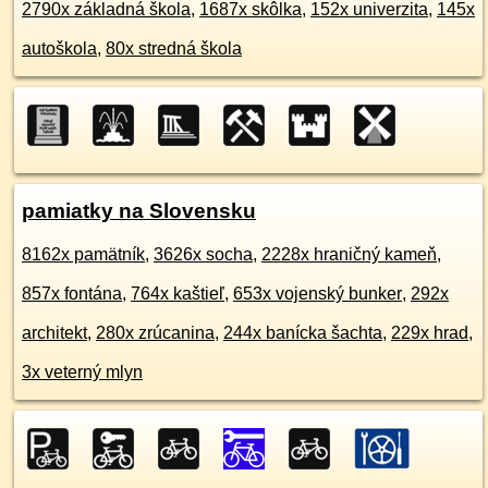
2790x základná škola
,
1687x skôlka
,
152x univerzita
,
145x
autoškola
,
80x stredná škola
pamiatky na Slovensku
8162x pamätník
,
3626x socha
,
2228x hraničný kameň
,
857x fontána
,
764x kaštieľ
,
653x vojenský bunker
,
292x
architekt
,
280x zrúcanina
,
244x banícka šachta
,
229x hrad
,
3x veterný mlyn