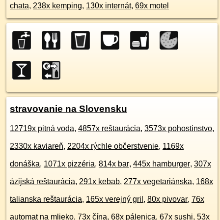
chata
,
238x kemping
,
130x internát
,
69x motel
stravovanie na Slovensku
12719x pitná voda
,
4857x reštaurácia
,
3573x pohostinstvo
,
2330x kaviareň
,
2204x rýchle občerstvenie
,
1169x
donáška
,
1071x pizzéria
,
814x bar
,
445x hamburger
,
307x
ázijská reštaurácia
,
291x kebab
,
277x vegetariánska
,
168x
talianska reštaurácia
,
165x verejný gril
,
80x pivovar
,
76x
automat na mlieko
,
73x čína
,
68x pálenica
,
67x sushi
,
53x