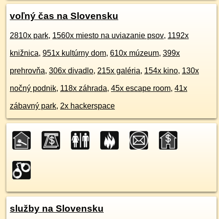
voľný čas na Slovensku
2810x park
,
1560x miesto na uviazanie psov
,
1192x
knižnica
,
951x kultúrny dom
,
610x múzeum
,
399x
prehrovňa
,
306x divadlo
,
215x galéria
,
154x kino
,
130x
nočný podnik
,
118x záhrada
,
45x escape room
,
41x
zábavný park
,
2x hackerspace
služby na Slovensku