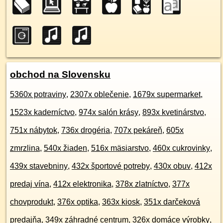
obchod na Slovensku
5360x potraviny
,
2307x oblečenie
,
1679x supermarket
,
1523x kaderníctvo
,
974x salón krásy
,
893x kvetinárstvo
,
751x nábytok
,
736x drogéria
,
707x pekáreň
,
605x
zmrzlina
,
540x žiaden
,
516x mäsiarstvo
,
460x cukrovinky
,
439x stavebniny
,
432x športové potreby
,
430x obuv
,
412x
predaj vína
,
412x elektronika
,
378x zlatníctvo
,
377x
chovprodukt
,
376x optika
,
363x kiosk
,
351x darčeková
predajňa
,
349x záhradné centrum
,
326x domáce výrobky
,