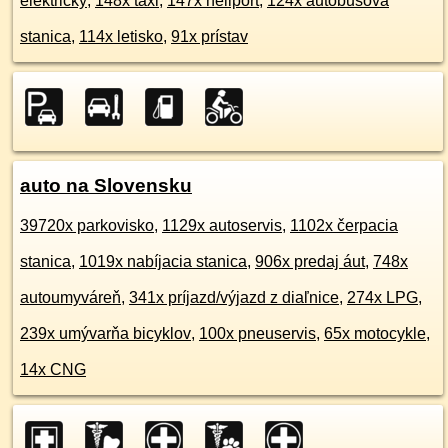
električky
,
148x taxi
,
147x heliport
,
124x autobusová
stanica
,
114x letisko
,
91x prístav
auto na Slovensku
39720x parkovisko
,
1129x autoservis
,
1102x čerpacia
stanica
,
1019x nabíjacia stanica
,
906x predaj áut
,
748x
autoumyváreň
,
341x príjazd/výjazd z diaľnice
,
274x LPG
,
239x umývarňa bicyklov
,
100x pneuservis
,
65x motocykle
,
14x CNG