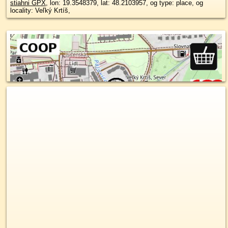
stiahni GPX
, lon: 19.3548379, lat: 48.2103957, og type: place, og
locality: Veľký Krtíš,