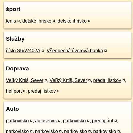
šport
tenis
¤
,
detské ihrisko
¤
,
detské ihrisko
¤
Služby
číslo S6AV402A
¤
,
Všeobecná úverová banka
¤
Doprava
Veľký Krtíš, Sever
¤
,
Veľký Krtíš, Sever
¤
,
predaj lístkov
¤
,
heliport
¤
,
predaj lístkov
¤
Auto
parkovisko
¤
,
autoservis
¤
,
parkovisko
¤
,
predaj áut
¤
,
parkovisko
¤
,
parkovisko
¤
,
parkovisko
¤
,
parkovisko
¤
,