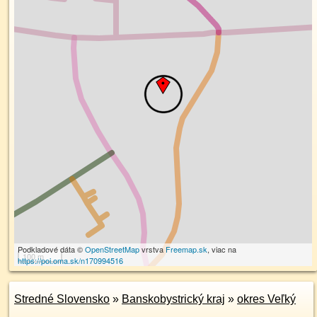
Podkladové dáta ©
OpenStreetMap
vrstva
Freemap.sk
, viac na
100 m
https://poi.oma.sk/n170994516
Stredné Slovensko
»
Banskobystrický kraj
»
okres Veľký