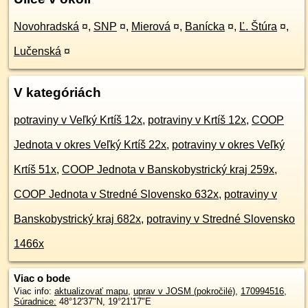
Novohradská
¤
,
SNP
¤
,
Mierová
¤
,
Banícka
¤
,
Ľ. Štúra
¤
,
Lučenská
¤
V kategóriách
potraviny v Veľký Krtíš 12x
,
potraviny v Krtíš 12x
,
COOP
Jednota v okres Veľký Krtíš 22x
,
potraviny v okres Veľký
Krtíš 51x
,
COOP Jednota v Banskobystrický kraj 259x
,
COOP Jednota v Stredné Slovensko 632x
,
potraviny v
Banskobystrický kraj 682x
,
potraviny v Stredné Slovensko
1466x
Viac o bode
Viac info:
aktualizovať mapu
,
uprav v JOSM (pokročilé)
,
170994516
,
Súradnice:
48°12'37"N
,
19°21'17"E