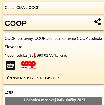
Cesta:
OMA
»
COOP
COOP
COOP
: potraviny, COOP Jednota, spravuje COOP Jednota
Slovensko,
Novohradská
18
,
990 01
Veľký Krtíš
Súradnice:
48°12'37"N
,
19°21'17"E
Extra: