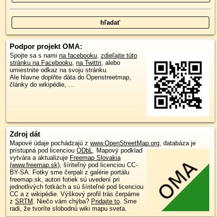
Podpor projekt OMA:
Spojte sa s nami
na facebooku
,
zdieľajte túto
stránku na Facebooku
,
na Twittri
, alebo
umiestnite odkaz na svoju stránku.
Ale hlavne doplňte dáta do Openstreetmap,
články do wikipédie, ...
Zdroj dát
Mapové údaje pochádzajú z
www.OpenStreetMap.org
, databáza je
prístupná pod licenciou
ODbL
.
Mapový podklad
vytvára a aktualizuje
Freemap Slovakia
(www.freemap.sk)
, šíriteľný pod licenciou CC-
BY-SA. Fotky sme čerpali z galérie portálu
freemap.sk, autori fotiek sú uvedení pri
jednotlivých fotkách a sú šíriteľné pod licenciou
CC a z wikipédie. Výškový profil trás čerpáme
z
SRTM
. Niečo vám chýba?
Pridajte to
. Sme
radi, že tvoríte slobodnú wiki mapu sveta.