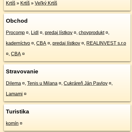
Krtíš
»
Krtíš
»
Veľký Krtíš
Obchod
Procomp
¤
,
Lidl
¤
,
predaj lístkov
¤
,
chovprodukt
¤
,
kaderníctvo
¤
,
CBA
¤
,
predaj lístkov
¤
,
REALINVEST s.r.o
¤
,
CBA
¤
Stravovanie
Dilema
¤
,
Tenis u Milana
¤
,
Cukráreň Ján Pavlov
¤
,
Lamami
¤
Turistika
komín
¤