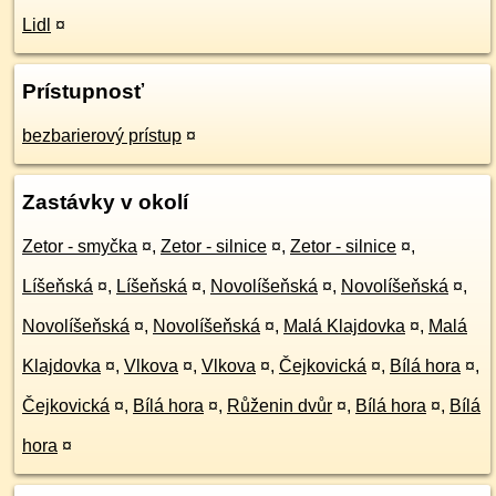
Lidl
¤
Prístupnosť
bezbarierový prístup
¤
Zastávky v okolí
Zetor - smyčka
¤
,
Zetor - silnice
¤
,
Zetor - silnice
¤
,
Líšeňská
¤
,
Líšeňská
¤
,
Novolíšeňská
¤
,
Novolíšeňská
¤
,
Novolíšeňská
¤
,
Novolíšeňská
¤
,
Malá Klajdovka
¤
,
Malá
Klajdovka
¤
,
Vlkova
¤
,
Vlkova
¤
,
Čejkovická
¤
,
Bílá hora
¤
,
Čejkovická
¤
,
Bílá hora
¤
,
Růženin dvůr
¤
,
Bílá hora
¤
,
Bílá
hora
¤