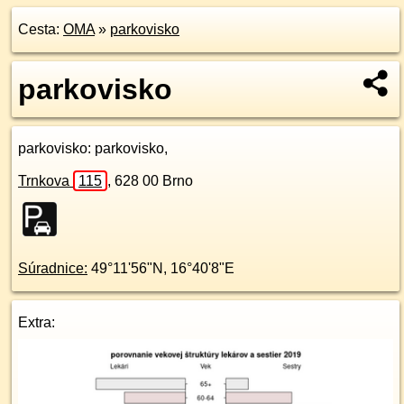
Cesta:
OMA
»
parkovisko
parkovisko
parkovisko
: parkovisko,
Trnkova
115
,
628 00
Brno
Súradnice:
49°11'56"N
,
16°40'8"E
Extra: