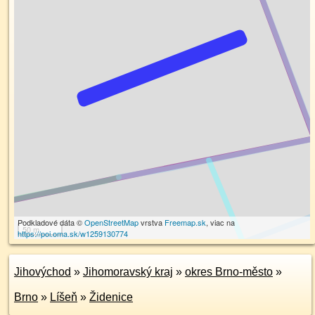
Podkladové dáta ©
OpenStreetMap
vrstva
Freemap.sk
, viac na
50 m
https://poi.oma.sk/w1259130774
Jihovýchod
»
Jihomoravský kraj
»
okres Brno-město
»
Brno
»
Líšeň
»
Židenice