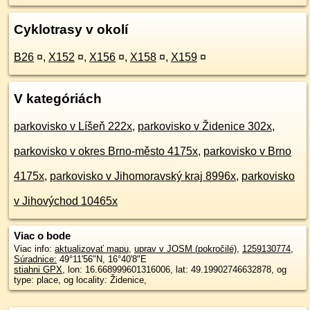
Cyklotrasy v okolí
B26
¤
,
X152
¤
,
X156
¤
,
X158
¤
,
X159
¤
V kategóriách
parkovisko v Líšeň 222x
,
parkovisko v Židenice 302x
,
parkovisko v okres Brno-město 4175x
,
parkovisko v Brno
4175x
,
parkovisko v Jihomoravský kraj 8996x
,
parkovisko
v Jihovýchod 10465x
Viac o bode
Viac info:
aktualizovať mapu
,
uprav v JOSM (pokročilé)
,
1259130774
,
Súradnice:
49°11'56"N
,
16°40'8"E
stiahni GPX
, lon: 16.668999601316006, lat: 49.19902746632878, og
type: place, og locality: Židenice,