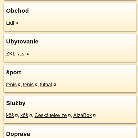
Obchod
Lidl
¤
Ubytovanie
ZKL, a.s.
¤
šport
tenis
¤
,
tenis
¤
,
futbal
¤
Služby
kôš
¤
,
kôš
¤
,
Česká televize
¤
,
AlzaBox
¤
Doprava