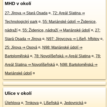
MHD v okolí
27: Jírova ⇒ Stará Osada
¤
,
72: Areál Slatina ⇒
Technologický park
¤
,
55: Mariánské údolí ⇒ Židenice,
nádraží
¤
,
55: Židenice, nádraží ⇒ Mariánské údolí
¤
,
27:
Stará Osada ⇒ Jírova
¤
,
N97: Jírovcova ⇒ Líšeň, hřbitov
¤
,
25: Jírova ⇒ Osová
¤
,
N98: Mariánské údolí ⇒
Bartolomějská
¤
,
78: Novolíšeňská ⇒ Areál Slatina
¤
,
78:
Areál Slatina ⇒ Novolíšeňská
¤
,
N98: Bartolomějská ⇒
Mariánské údolí
¤
Ulice v okolí
Úlehlova
¤
,
Trnkova
¤
,
Líšeňská
¤
,
Jedovnická
¤