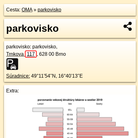
Cesta:
OMA
»
parkovisko
parkovisko
parkovisko
: parkovisko,
Trnkova
117
,
628 00
Brno
Súradnice:
49°11'54"N
,
16°40'13"E
Extra: