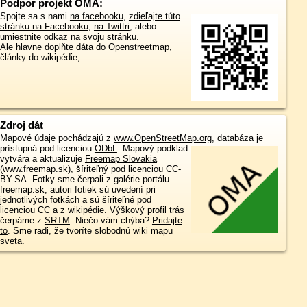
Podpor projekt OMA:
Spojte sa s nami
na facebooku
,
zdieľajte túto
stránku na Facebooku
,
na Twittri
, alebo
umiestnite odkaz na svoju stránku.
Ale hlavne doplňte dáta do Openstreetmap,
články do wikipédie, ...
Zdroj dát
Mapové údaje pochádzajú z
www.OpenStreetMap.org
, databáza je
prístupná pod licenciou
ODbL
.
Mapový podklad
vytvára a aktualizuje
Freemap Slovakia
(www.freemap.sk)
, šíriteľný pod licenciou CC-
BY-SA. Fotky sme čerpali z galérie portálu
freemap.sk, autori fotiek sú uvedení pri
jednotlivých fotkách a sú šíriteľné pod
licenciou CC a z wikipédie. Výškový profil trás
čerpáme z
SRTM
. Niečo vám chýba?
Pridajte
to
. Sme radi, že tvoríte slobodnú wiki mapu
sveta.