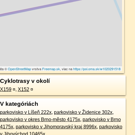
áta ©
OpenStreetMap
vrstva
Freemap.sk
, viac na
https://poi.oma.sk/w1020291518
Cyklotrasy v okolí
X159
¤
,
X152
¤
V kategóriách
parkovisko v Líšeň 222x
,
parkovisko v Židenice 302x
,
parkovisko v okres Brno-město 4175x
,
parkovisko v Brno
4175x
,
parkovisko v Jihomoravský kraj 8996x
,
parkovisko
v Jihovýchod 10465x