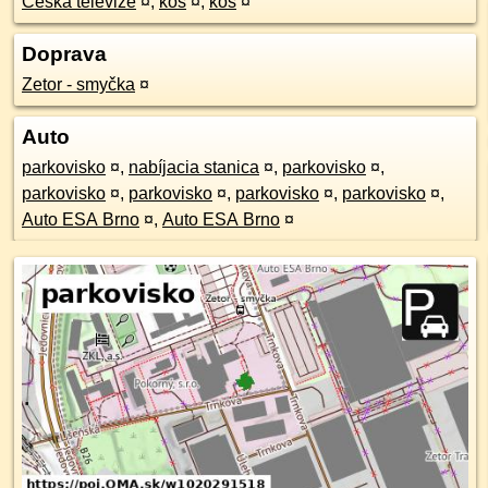
Česká televize
¤
,
kôš
¤
,
kôš
¤
Doprava
Zetor - smyčka
¤
Auto
parkovisko
¤
,
nabíjacia stanica
¤
,
parkovisko
¤
,
parkovisko
¤
,
parkovisko
¤
,
parkovisko
¤
,
parkovisko
¤
,
Auto ESA Brno
¤
,
Auto ESA Brno
¤