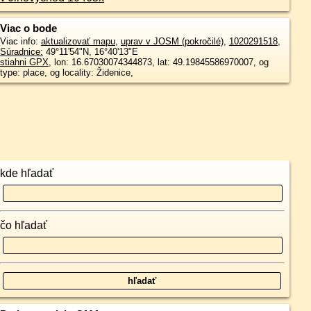
Viac o bode
Viac info:
aktualizovať mapu
,
uprav v JOSM (pokročilé)
,
1020291518
,
Súradnice:
49°11'54"N
,
16°40'13"E
stiahni GPX
, lon: 16.67030074344873, lat: 49.19845586970007, og
type: place, og locality: Židenice,
kde hľadať
čo hľadať