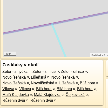
10 m
Podkladové d
Zastávky v okolí
Zetor - smyčka
¤
,
Zetor - silnice
¤
,
Zetor - silnice
¤
,
Novolíšeňská
¤
,
Líšeňská
¤
,
Novolíšeňská
¤
,
Novolíšeňská
¤
,
Novolíšeňská
¤
,
Líšeňská
¤
,
Bílá hora
¤
,
Vlkova
¤
,
Vlkova
¤
,
Bílá hora
¤
,
Bílá hora
¤
,
Bílá hora
¤
,
Malá Klajdovka
¤
,
Malá Klajdovka
¤
,
Čejkovická
¤
,
Růženin dvůr
¤
,
Růženin dvůr
¤