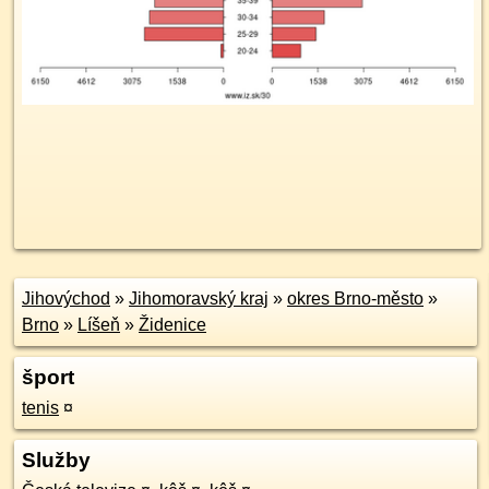
Jihovýchod
»
Jihomoravský kraj
»
okres Brno-město
»
Brno
»
Líšeň
»
Židenice
šport
tenis
¤
Služby