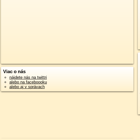
Viac o nás
nájdete nás na twittri
alebo na faceboooku
alebo aj v správach