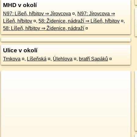
MHD v okolí
N97: Líšeň, hřbitov ⇒ Jírovcova
¤
,
N97: Jírovcova ⇒
Líšeň, hřbitov
¤
,
58: Židenice, nádraží ⇒ Líšeň, hřbitov
¤
,
58: Líšeň, hřbitov ⇒ Židenice, nádraží
¤
Ulice v okolí
Trnkova
¤
,
Líšeňská
¤
,
Úlehlova
¤
,
bratří Sapáků
¤