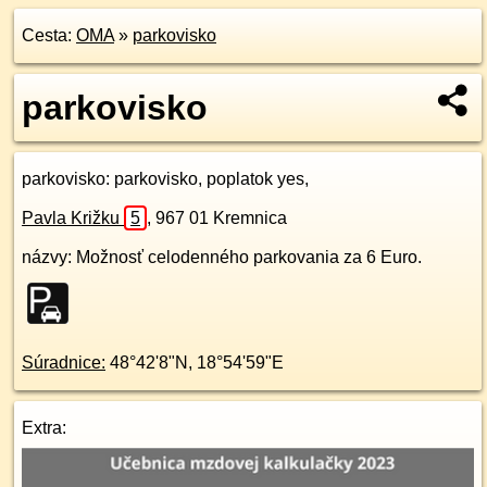
Cesta:
OMA
»
parkovisko
parkovisko
parkovisko
: parkovisko, poplatok yes,
Pavla Križku
5
,
967 01
Kremnica
názvy: Možnosť celodenného parkovania za 6 Euro.
Súradnice:
48°42'8"N
,
18°54'59"E
Extra: