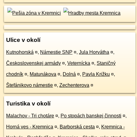
Ulice v okolí
Kutnohorská
¤
,
Námestie SNP
¤
,
Jula Horvátha
¤
,
Československej armády
¤
,
Veternícka
¤
,
Staničný
chodník
¤
,
Matunákova
¤
,
Dolná
¤
,
Pavla Križku
¤
,
Štefánikovo námestie
¤
,
Zechenterova
¤
Turistika v okolí
Malachov - Tri chotáre
¤
,
Po stopách banskej činnosti
¤
,
Horná ves - Kremnica
¤
,
Barborská cesta
¤
,
Kremnica -