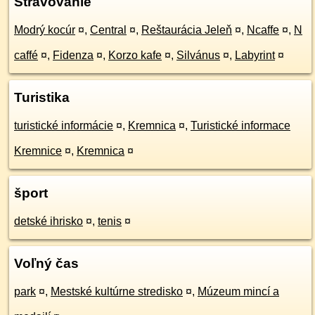
Stravovanie
Modrý kocúr
¤
,
Central
¤
,
Reštaurácia Jeleň
¤
,
Ncaffe
¤
,
N
caffé
¤
,
Fidenza
¤
,
Korzo kafe
¤
,
Silvánus
¤
,
Labyrint
¤
Turistika
turistické informácie
¤
,
Kremnica
¤
,
Turistické informace
Kremnice
¤
,
Kremnica
¤
šport
detské ihrisko
¤
,
tenis
¤
Voľný čas
park
¤
,
Mestské kultúrne stredisko
¤
,
Múzeum mincí a