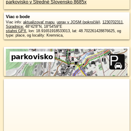
parkovisko v Stredné Slovensko 8685x
Viac o bode
Viac info:
aktualizovať mapu
,
uprav v JOSM (pokročilé)
,
1230702311
,
Súradnice:
48°42'8"N
,
18°54'59"E
stiahni GPX
, lon: 18.91651918533013, lat: 48.702261428876625, og
type: place, og locality: Kremnica,