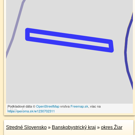
Podkladové dáta ©
OpenStreetMap
vrstva
Freemap.sk
, viac na
10 m
https://poi.oma.sk/w1230702311
Stredné Slovensko
»
Banskobystrický kraj
»
okres Žiar