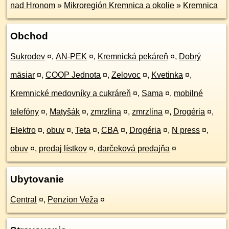
nad Hronom
»
Mikroregión Kremnica a okolie
»
Kremnica
Obchod
Sukrodev
¤
,
AN-PEK
¤
,
Kremnická pekáreň
¤
,
Dobrý
mäsiar
¤
,
COOP Jednota
¤
,
Zelovoc
¤
,
Kvetinka
¤
,
Kremnické medovníky a cukráreň
¤
,
Sama
¤
,
mobilné
telefóny
¤
,
Matyšák
¤
,
zmrzlina
¤
,
zmrzlina
¤
,
Drogéria
¤
,
Elektro
¤
,
obuv
¤
,
Teta
¤
,
CBA
¤
,
Drogéria
¤
,
N press
¤
,
obuv
¤
,
predaj lístkov
¤
,
darčeková predajňa
¤
Ubytovanie
Central
¤
,
Penzion Veža
¤