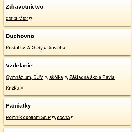
Zdravotníctvo
defiblirátor
¤
Duchovno
Kostol sv. Alžbety
¤
,
kostol
¤
Vzdelanie
Gymnázium, ŠUV
¤
,
skôlka
¤
,
Základná škola Pavla
Križku
¤
Pamiatky
Pomník obetiam SNP
¤
,
socha
¤