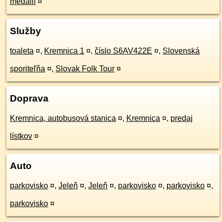
medailí
¤
Služby
toaleta
¤
,
Kremnica 1
¤
,
číslo S6AV422E
¤
,
Slovenská
sporiteľňa
¤
,
Slovak Folk Tour
¤
Doprava
Kremnica, autobusová stanica
¤
,
Kremnica
¤
,
predaj
lístkov
¤
Auto
parkovisko
¤
,
Jeleň
¤
,
Jeleň
¤
,
parkovisko
¤
,
parkovisko
¤
,
parkovisko
¤