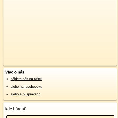
Viac o nás
nájdete nás na twittri
alebo na faceboooku
alebo aj v správach
kde hľadať