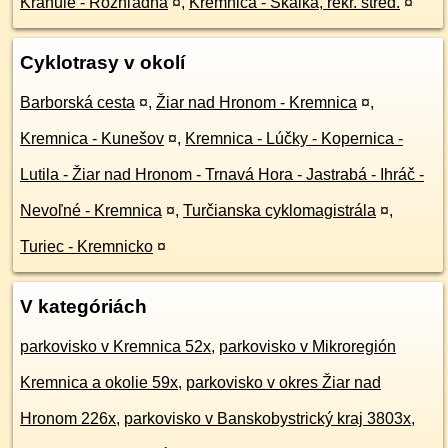
Krahule - Rozhľadňa
¤
,
Kremnica - Skalka, rekr. stred.
¤
Cyklotrasy v okolí
Barborská cesta
¤
,
Žiar nad Hronom - Kremnica
¤
,
Kremnica - Kunešov
¤
,
Kremnica - Lúčky - Kopernica -
Lutila - Žiar nad Hronom - Trnavá Hora - Jastrabá - Ihráč -
Nevoľné - Kremnica
¤
,
Turčianska cyklomagistrála
¤
,
Turiec - Kremnicko
¤
V kategóriách
parkovisko v Kremnica 52x
,
parkovisko v Mikroregión
Kremnica a okolie 59x
,
parkovisko v okres Žiar nad
Hronom 226x
,
parkovisko v Banskobystrický kraj 3803x
,