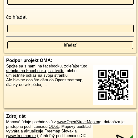
čo hľadať
Podpor projekt OMA:
Spojte sa s nami
na facebooku
,
zdieľajte túto
stránku na Facebooku
,
na Twittri
, alebo
umiestnite odkaz na svoju stránku.
Ale hlavne doplňte dáta do Openstreetmap,
články do wikipédie, ...
Zdroj dát
Mapové údaje pochádzajú z
www.OpenStreetMap.org
, databáza je
prístupná pod licenciou
ODbL
.
Mapový podklad
vytvára a aktualizuje
Freemap Slovakia
(www.freemap.sk)
, šíriteľný pod licenciou CC-