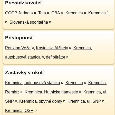
Prevádzkovateľ
COOP Jednota
¤
,
Teta
¤
,
CBA
¤
,
Kremnica
¤
,
Kremnica 1
¤
,
Slovenská sporiteľňa
¤
Prístupnosť
Penzion Veža
¤
,
Kostol sv. Alžbety
¤
,
Kremnica,
autobusová stanica
¤
,
defiblirátor
¤
Zastávky v okolí
Kremnica, autobusová stanica
¤
,
Kremnica
¤
,
Kremnica,
Rembíz
¤
,
Kremnica, Hutnícke námestie
¤
,
Kremnica, ul.
SNP
¤
,
Kremnica, obytné domy
¤
,
Kremnica, ul. SNP
¤
,
Kremnica, OSP
¤