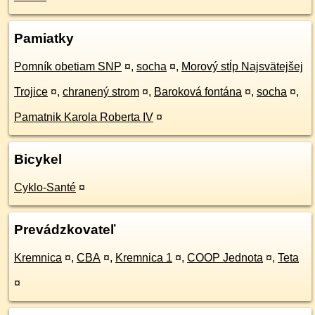
Pamiatky
Pomník obetiam SNP
¤
,
socha
¤
,
Morový stĺp Najsvätejšej
Trojice
¤
,
chranený strom
¤
,
Baroková fontána
¤
,
socha
¤
,
Pamatnik Karola Roberta IV
¤
Bicykel
Cyklo-Santé
¤
Prevádzkovateľ
Kremnica
¤
,
CBA
¤
,
Kremnica 1
¤
,
COOP Jednota
¤
,
Teta
¤