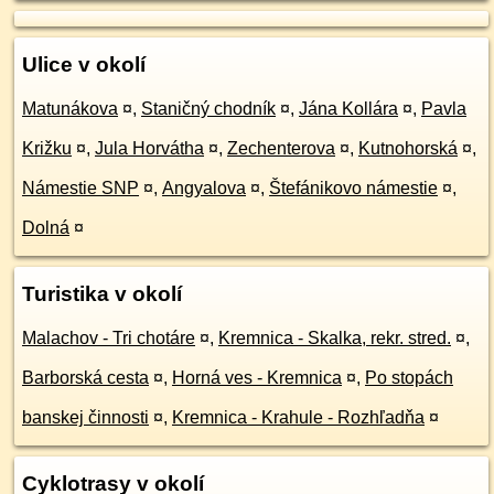
Ulice v okolí
Matunákova
¤
,
Staničný chodník
¤
,
Jána Kollára
¤
,
Pavla
Križku
¤
,
Jula Horvátha
¤
,
Zechenterova
¤
,
Kutnohorská
¤
,
Námestie SNP
¤
,
Angyalova
¤
,
Štefánikovo námestie
¤
,
Dolná
¤
Turistika v okolí
Malachov - Tri chotáre
¤
,
Kremnica - Skalka, rekr. stred.
¤
,
Barborská cesta
¤
,
Horná ves - Kremnica
¤
,
Po stopách
banskej činnosti
¤
,
Kremnica - Krahule - Rozhľadňa
¤
Cyklotrasy v okolí