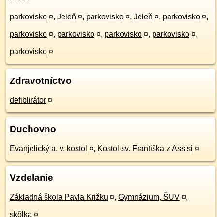
parkovisko
¤
,
Jeleň
¤
,
parkovisko
¤
,
Jeleň
¤
,
parkovisko
¤
,
parkovisko
¤
,
parkovisko
¤
,
parkovisko
¤
,
parkovisko
¤
,
parkovisko
¤
Zdravotníctvo
defiblirátor
¤
Duchovno
Evanjelický a. v. kostol
¤
,
Kostol sv. Františka z Assisi
¤
Vzdelanie
Základná škola Pavla Križku
¤
,
Gymnázium, ŠUV
¤
,
skôlka
¤