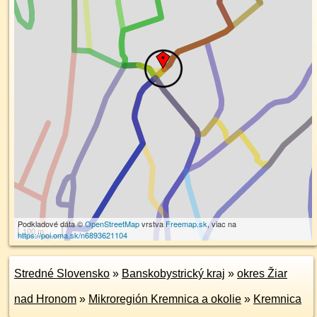
Podkladové dáta ©
OpenStreetMap
vrstva
Freemap.sk
, viac na
100 m
https://poi.oma.sk/n6893621104
Stredné Slovensko
»
Banskobystrický kraj
»
okres Žiar
nad Hronom
»
Mikroregión Kremnica a okolie
»
Kremnica