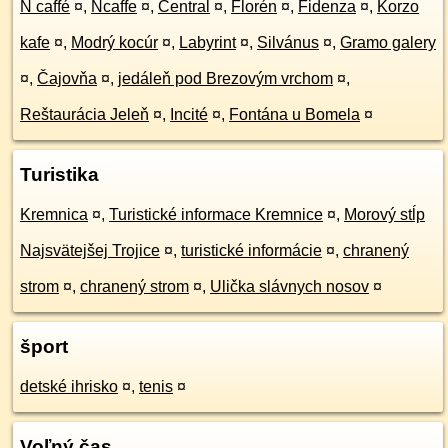
N caffé
¤
,
Ncaffe
¤
,
Central
¤
,
Florén
¤
,
Fidenza
¤
,
Korzo
kafe
¤
,
Modrý kocúr
¤
,
Labyrint
¤
,
Silvánus
¤
,
Gramo galery
¤
,
Čajovňa
¤
,
jedáleň pod Brezovým vrchom
¤
,
Reštaurácia Jeleň
¤
,
Incité
¤
,
Fontána u Bomela
¤
Turistika
Kremnica
¤
,
Turistické informace Kremnice
¤
,
Morový stĺp
Najsvätejšej Trojice
¤
,
turistické informácie
¤
,
chranený
strom
¤
,
chranený strom
¤
,
Ulička slávnych nosov
¤
šport
detské ihrisko
¤
,
tenis
¤
Voľný čas