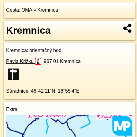
Cesta:
OMA
»
Kremnica
Kremnica
Kremnica
: orientačný bod,
Pavla Križku
6
,
967 01
Kremnica
Súradnice:
48°42'11"N
,
18°55'4"E
Extra: