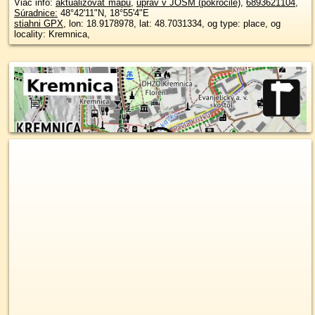
Viac info:
aktualizovať mapu
,
uprav v JOSM (pokročilé)
,
6893621104
,
Súradnice:
48°42'11"N
,
18°55'4"E
stiahni GPX
, lon: 18.9178978, lat: 48.7031334, og type: place, og
locality: Kremnica,