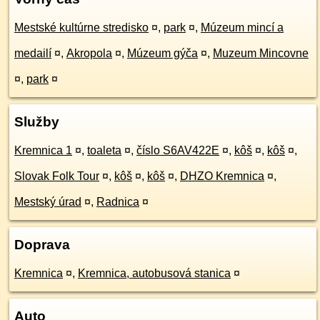
Mestské kultúrne stredisko
¤
,
park
¤
,
Múzeum mincí a
medailí
¤
,
Akropola
¤
,
Múzeum gýča
¤
,
Muzeum Mincovne
¤
,
park
¤
Služby
Kremnica 1
¤
,
toaleta
¤
,
číslo S6AV422E
¤
,
kôš
¤
,
kôš
¤
,
Slovak Folk Tour
¤
,
kôš
¤
,
kôš
¤
,
DHZO Kremnica
¤
,
Mestský úrad
¤
,
Radnica
¤
Doprava
Kremnica
¤
,
Kremnica, autobusová stanica
¤
Auto