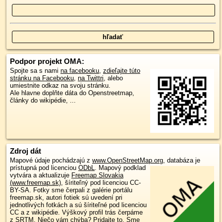
Podpor projekt OMA:
Spojte sa s nami
na facebooku
,
zdieľajte túto
stránku na Facebooku
,
na Twittri
, alebo
umiestnite odkaz na svoju stránku.
Ale hlavne doplňte dáta do Openstreetmap,
články do wikipédie, ...
Zdroj dát
Mapové údaje pochádzajú z
www.OpenStreetMap.org
, databáza je
prístupná pod licenciou
ODbL
.
Mapový podklad
vytvára a aktualizuje
Freemap Slovakia
(www.freemap.sk)
, šíriteľný pod licenciou CC-
BY-SA. Fotky sme čerpali z galérie portálu
freemap.sk, autori fotiek sú uvedení pri
jednotlivých fotkách a sú šíriteľné pod licenciou
CC a z wikipédie. Výškový profil trás čerpáme
z
SRTM
. Niečo vám chýba?
Pridajte to
. Sme