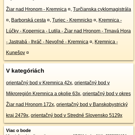
Žiar nad Hronom - Kremnica
¤
,
Turčianska cyklomagistrála
¤
,
Barborská cesta
¤
,
Turiec - Kremnicko
¤
,
Kremnica -
Lúčky - Kopernica - Lutila - Žiar nad Hronom - Trnavá Hora
- Jastrabá - Ihráč - Nevoľné - Kremnica
¤
,
Kremnica -
Kunešov
¤
V kategóriách
orientačný bod v Kremnica 42x
,
orientačný bod v
Mikroregión Kremnica a okolie 63x
,
orientačný bod v okres
Žiar nad Hronom 172x
,
orientačný bod v Banskobystrický
kraj 2479x
,
orientačný bod v Stredné Slovensko 5129x
Viac o bode