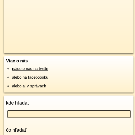
Viac o nás
nájdete nás na twittri
alebo na faceboooku
alebo aj v správach
kde hľadať
čo hľadať