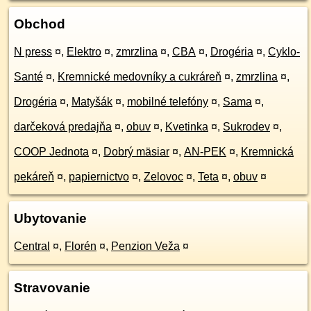
Obchod
N press
¤
,
Elektro
¤
,
zmrzlina
¤
,
CBA
¤
,
Drogéria
¤
,
Cyklo-
Santé
¤
,
Kremnické medovníky a cukráreň
¤
,
zmrzlina
¤
,
Drogéria
¤
,
Matyšák
¤
,
mobilné telefóny
¤
,
Sama
¤
,
darčeková predajňa
¤
,
obuv
¤
,
Kvetinka
¤
,
Sukrodev
¤
,
COOP Jednota
¤
,
Dobrý mäsiar
¤
,
AN-PEK
¤
,
Kremnická
pekáreň
¤
,
papiernictvo
¤
,
Zelovoc
¤
,
Teta
¤
,
obuv
¤
Ubytovanie
Central
¤
,
Florén
¤
,
Penzion Veža
¤
Stravovanie