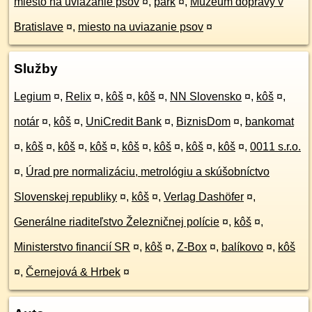
miesto na uviazanie psov
¤
,
park
¤
,
Múzeum dopravy v
Bratislave
¤
,
miesto na uviazanie psov
¤
Služby
Legium
¤
,
Relix
¤
,
kôš
¤
,
kôš
¤
,
NN Slovensko
¤
,
kôš
¤
,
notár
¤
,
kôš
¤
,
UniCredit Bank
¤
,
BiznisDom
¤
,
bankomat
¤
,
kôš
¤
,
kôš
¤
,
kôš
¤
,
kôš
¤
,
kôš
¤
,
kôš
¤
,
kôš
¤
,
0011 s.r.o.
¤
,
Úrad pre normalizáciu, metrológiu a skúšobníctvo
Slovenskej republiky
¤
,
kôš
¤
,
Verlag Dashöfer
¤
,
Generálne riaditeľstvo Železničnej polície
¤
,
kôš
¤
,
Ministerstvo financií SR
¤
,
kôš
¤
,
Z-Box
¤
,
balíkovo
¤
,
kôš
¤
,
Černejová & Hrbek
¤