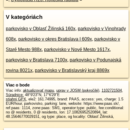
V kategóriách
parkovisko v Oblasť Žilinská 160x
,
parkovisko v Vinohrady
608x
,
parkovisko v okres Bratislava I 609x
,
parkovisko v
Staré Mesto 988x
,
parkovisko v Nové Mesto 1617x
,
parkovisko v Bratislava 7100x
,
parkovisko v Podunajská
rovina 8021x
,
parkovisko v Bratislavský kraj 8869x
Viac o bode
Viac info:
aktualizovať mapu
,
uprav v JOSM (pokročilé)
,
1102721504
,
Súradnice:
48°9'23"N
,
17°6'29"E
stiahni GPX
, ele2: 161.74995, brand: PAAS, access: yes, charge: 1.5
EUR/hour, parkovisko, parking: lane, website: https://www.paas.sk/,
ref:paas: 1114, zone:paas: SM1, operator:type: public, fee:conditional:
no @ residents, 0 @ residents, lon: 17.10826952520894, lat:
48.15646770029151, og type: place, og locality: Oblasť Žilinská,