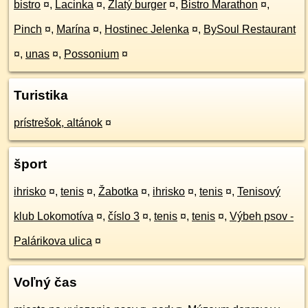
bistro
¤
,
Lacinka
¤
,
Zlatý burger
¤
,
Bistro Marathon
¤
,
Pinch
¤
,
Marína
¤
,
Hostinec Jelenka
¤
,
BySoul Restaurant
¤
,
unas
¤
,
Possonium
¤
Turistika
prístrešok, altánok
¤
šport
ihrisko
¤
,
tenis
¤
,
Žabotka
¤
,
ihrisko
¤
,
tenis
¤
,
Tenisový
klub Lokomotíva
¤
,
číslo 3
¤
,
tenis
¤
,
tenis
¤
,
Výbeh psov -
Palárikova ulica
¤
Voľný čas