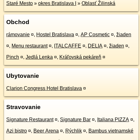
Staré Mesto
»
okres Bratislava I
»
Oblasť Žilinská
Obchod
rámovanie
¤
,
Hostel Bratislava
¤
,
AP Cosmetic
¤
,
žiaden
¤
,
Menu restaurant
¤
,
ITALCAFFE
¤
,
DELIA
¤
,
žiaden
¤
,
Pinch
¤
,
Jedlá Lenka
¤
,
Kráľovská pekáreň
¤
Ubytovanie
Clarion Congress Hotel Bratislava
¤
Stravovanie
Signature Restaurant
¤
,
Signature Bar
¤
,
Italiana PIZZA
¤
,
Azi bistro
¤
,
Beer Arena
¤
,
Rýchlik
¤
,
Bambus vietnamské