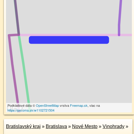
Podkladové dáta ©
OpenStreetMap
vrstva
Freemap.sk
, viac na
10 m
https://poi.oma.sk/w1102721504
Bratislavský kraj
»
Bratislava
»
Nové Mesto
»
Vinohrady
»