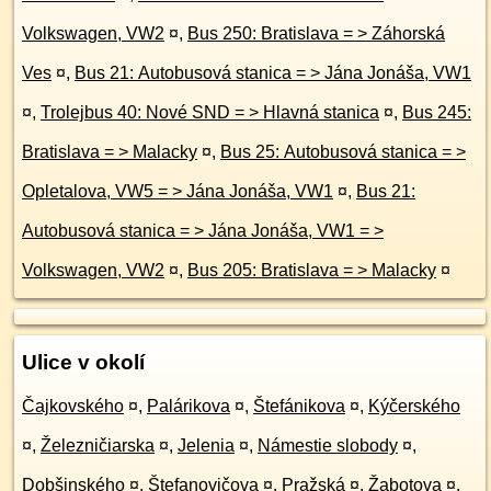
Volkswagen, VW2
¤
,
Bus 250: Bratislava = > Záhorská
Ves
¤
,
Bus 21: Autobusová stanica = > Jána Jonáša, VW1
¤
,
Trolejbus 40: Nové SND = > Hlavná stanica
¤
,
Bus 245:
Bratislava = > Malacky
¤
,
Bus 25: Autobusová stanica = >
Opletalova, VW5 = > Jána Jonáša, VW1
¤
,
Bus 21:
Autobusová stanica = > Jána Jonáša, VW1 = >
Volkswagen, VW2
¤
,
Bus 205: Bratislava = > Malacky
¤
Ulice v okolí
Čajkovského
¤
,
Palárikova
¤
,
Štefánikova
¤
,
Kýčerského
¤
,
Železničiarska
¤
,
Jelenia
¤
,
Námestie slobody
¤
,
Dobšinského
¤
,
Štefanovičova
¤
,
Pražská
¤
,
Žabotova
¤
,