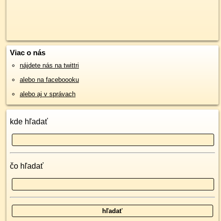
Viac o nás
nájdete nás na twittri
alebo na faceboooku
alebo aj v správach
kde hľadať
čo hľadať