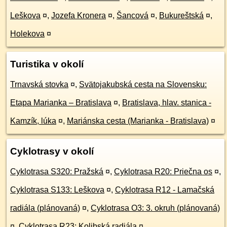
Leškova
¤
,
Jozefa Kronera
¤
,
Šancová
¤
,
Bukureštská
¤
,
Holekova
¤
Turistika v okolí
Trnavská stovka
¤
,
Svätojakubská cesta na Slovensku:
Etapa Marianka – Bratislava
¤
,
Bratislava, hlav. stanica -
Kamzík, lúka
¤
,
Mariánska cesta (Marianka - Bratislava)
¤
Cyklotrasy v okolí
Cyklotrasa S320: Pražská
¤
,
Cyklotrasa R20: Priečna os
¤
,
Cyklotrasa S133: Leškova
¤
,
Cyklotrasa R12 - Lamačská
radiála (plánovaná)
¤
,
Cyklotrasa O3: 3. okruh (plánovaná)
¤
,
Cyklotrasa R23: Kolibská radiála
¤