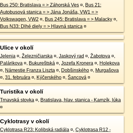
Bus 250: Bratislava = > Záhorská Ves
¤
,
Bus 21:
Autobusová stanica = > Jána Jonáša, VW1 = >
Volkswagen, VW2
¤
,
Bus 245: Bratislava = > Malacky
¤
,
Bus N33: Dlhé diely = > Hlavná stanica
¤
Ulice v okolí
Jelenia
¤
,
Železničiarska
¤
,
Jaskový rad
¤
,
Žabotova
¤
,
Palárikova
¤
,
Bukureštská
¤
,
Jozefa Kronera
¤
,
Holekova
¤
,
Námestie Franza Liszta
¤
,
Dobšinského
¤
,
Murgašova
¤
,
31. februára
¤
,
Kýčerského
¤
,
Šancová
¤
Turistika v okolí
Trnavská stovka
¤
,
Bratislava, hlav. stanica - Kamzík, lúka
¤
Cyklotrasy v okolí
Cyklotrasa R23: Kolibská radiála
¤
,
Cyklotrasa R12 -