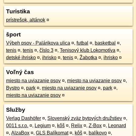
Turistika
prístrešok, altánok
¤
šport
Výbeh psov - Palárikova ulica
¤
,
futbal
¤
,
basketbal
¤
,
tenis
¤
,
tenis
¤
,
číslo 3
¤
,
Tenisový klub Lokomotíva
¤
,
detské ihrisko
¤
,
ihrisko
¤
,
tenis
¤
,
Žabotka
¤
,
ihrisko
¤
Voľný čas
miesto na uviazanie psov
¤
,
miesto na uviazanie psov
¤
,
Bystro
¤
,
park
¤
,
miesto na uviazanie psov
¤
,
park
¤
,
miesto na uviazanie psov
¤
Služby
Verlag Dashöfer
¤
,
Slovenský zväz bytových družstiev
¤
,
0011 s.r.o.
¤
,
Legium
¤
,
kôš
¤
,
Relix
¤
,
Z-Box
¤
,
Leonard
¤
,
AlzaBox
¤
,
GLS Balíkomat
¤
,
kôš
¤
,
balíkovo
¤
,