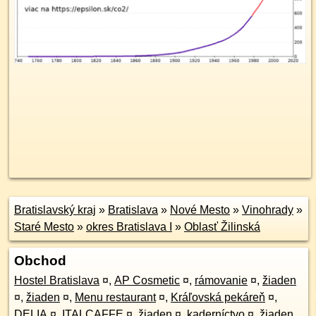
Bratislavský kraj
»
Bratislava
»
Nové Mesto
»
Vinohrady
»
Staré Mesto
»
okres Bratislava I
»
Oblasť Žilinská
Obchod
Hostel Bratislava
¤
,
AP Cosmetic
¤
,
rámovanie
¤
,
žiaden
¤
,
žiaden
¤
,
Menu restaurant
¤
,
Kráľovská pekáreň
¤
,
DELIA
¤
,
ITALCAFFE
¤
,
žiaden
¤
,
kaderníctvo
¤
,
žiaden