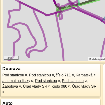
100 m
Podkladové 
Doprava
Pod stanicou
¤
,
Pod stanicou
¤
,
číslo 711
¤
,
Karpatská
¤
,
automat na lístky
¤
,
Pod stanicou
¤
,
Pod stanicou
¤
,
Žabotova
¤
,
Úrad vlády SR
¤
,
číslo 080
¤
,
Úrad vlády SR
¤
Auto