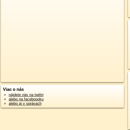
Viac o nás
nájdete nás na twittri
alebo na faceboooku
alebo aj v správach