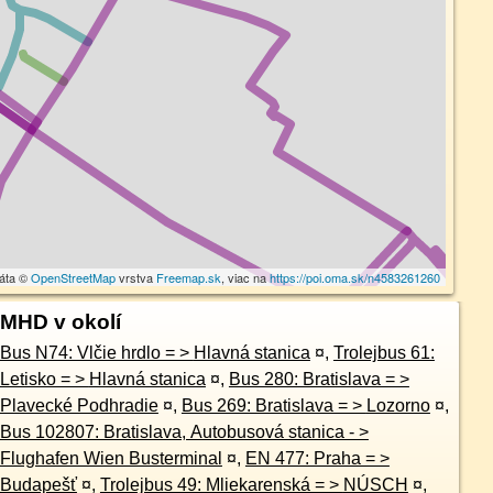
dáta ©
OpenStreetMap
vrstva
Freemap.sk
, viac na
https://poi.oma.sk/n4583261260
MHD v okolí
Bus N74: Vlčie hrdlo = > Hlavná stanica
¤
,
Trolejbus 61:
Letisko = > Hlavná stanica
¤
,
Bus 280: Bratislava = >
Plavecké Podhradie
¤
,
Bus 269: Bratislava = > Lozorno
¤
,
Bus 102807: Bratislava, Autobusová stanica - >
Flughafen Wien Busterminal
¤
,
EN 477: Praha = >
Budapešť
¤
,
Trolejbus 49: Mliekarenská = > NÚSCH
¤
,