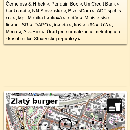
Černejová & Hrbek
¤
,
Penguin Box
¤
,
UniCredit Bank
¤
,
bankomat
¤
,
NN Slovensko
¤
,
BiznisDom
¤
,
ADT spol. s
r.o.
¤
,
Mgr. Monika Lauková
¤
,
notár
¤
,
Ministerstvo
financií SR
¤
,
DAPO
¤
,
toaleta
¤
,
kôš
¤
,
kôš
¤
,
kôš
¤
,
Mima
¤
,
AlzaBox
¤
,
Úrad pre normalizáciu, metrológiu a
skúšobníctvo Slovenskej republiky
¤