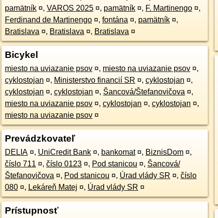
pamätník
¤
,
VAROS 2025
¤
,
pamätník
¤
,
F. Martinengo
¤
,
Ferdinand de Martinengo
¤
,
fontána
¤
,
pamätník
¤
,
Bratislava
¤
,
Bratislava
¤
,
Bratislava
¤
Bicykel
miesto na uviazanie psov
¤
,
miesto na uviazanie psov
¤
,
cyklostojan
¤
,
Ministerstvo financií SR
¤
,
cyklostojan
¤
,
cyklostojan
¤
,
cyklostojan
¤
,
Šancová/Štefanovičova
¤
,
miesto na uviazanie psov
¤
,
cyklostojan
¤
,
cyklostojan
¤
,
miesto na uviazanie psov
¤
Prevádzkovateľ
DELIA
¤
,
UniCredit Bank
¤
,
bankomat
¤
,
BiznisDom
¤
,
číslo 711
¤
,
číslo 0123
¤
,
Pod stanicou
¤
,
Šancová/
Štefanovičova
¤
,
Pod stanicou
¤
,
Úrad vlády SR
¤
,
číslo
080
¤
,
Lekáreň Matej
¤
,
Úrad vlády SR
¤
Prístupnosť