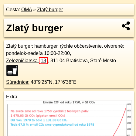
Cesta:
OMA
»
Zlatý burger
Zlatý burger
Zlatý burger
: hamburger, rýchle občerstvenie, otvorené:
pondelok-nedeľa 10:00-22:00,
Železničiarska
18
,
811 04
Bratislava, Staré Mesto
Súradnice:
48°9'25"N
,
17°6'36"E
Extra: