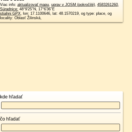
Viac info:
aktualizovať mapu
,
uprav v JOSM (pokročilé)
,
4583261260
,
Súradnice:
48°9'25"N
,
17°6'36"E
stiahni GPX
, lon: 17.1100646, lat: 48.1570219, og type: place, og
locality: Oblasť Žilinská,
kde hľadať
čo hľadať