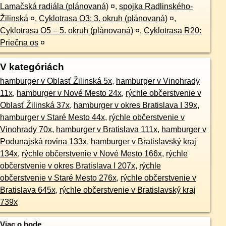
Lamačská radiála (plánovaná)
¤
,
spojka Radlinského-
Žilinská
¤
,
Cyklotrasa O3: 3. okruh (plánovaná)
¤
,
Cyklotrasa O5 – 5. okruh (plánovaná)
¤
,
Cyklotrasa R20:
Priečna os
¤
V kategóriách
hamburger v Oblasť Žilinská 5x
,
hamburger v Vinohrady
11x
,
hamburger v Nové Mesto 24x
,
rýchle občerstvenie v
Oblasť Žilinská 37x
,
hamburger v okres Bratislava I 39x
,
hamburger v Staré Mesto 44x
,
rýchle občerstvenie v
Vinohrady 70x
,
hamburger v Bratislava 111x
,
hamburger v
Podunajská rovina 133x
,
hamburger v Bratislavský kraj
134x
,
rýchle občerstvenie v Nové Mesto 166x
,
rýchle
občerstvenie v okres Bratislava I 207x
,
rýchle
občerstvenie v Staré Mesto 276x
,
rýchle občerstvenie v
Bratislava 645x
,
rýchle občerstvenie v Bratislavský kraj
739x
Viac o bode