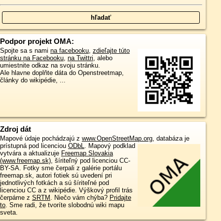
Podpor projekt OMA:
Spojte sa s nami
na facebooku
,
zdieľajte túto
stránku na Facebooku
,
na Twittri
, alebo
umiestnite odkaz na svoju stránku.
Ale hlavne doplňte dáta do Openstreetmap,
články do wikipédie, ...
Zdroj dát
Mapové údaje pochádzajú z
www.OpenStreetMap.org
, databáza je
prístupná pod licenciou
ODbL
.
Mapový podklad
vytvára a aktualizuje
Freemap Slovakia
(www.freemap.sk)
, šíriteľný pod licenciou CC-
BY-SA. Fotky sme čerpali z galérie portálu
freemap.sk, autori fotiek sú uvedení pri
jednotlivých fotkách a sú šíriteľné pod
licenciou CC a z wikipédie. Výškový profil trás
čerpáme z
SRTM
. Niečo vám chýba?
Pridajte
to
. Sme radi, že tvoríte slobodnú wiki mapu
sveta.