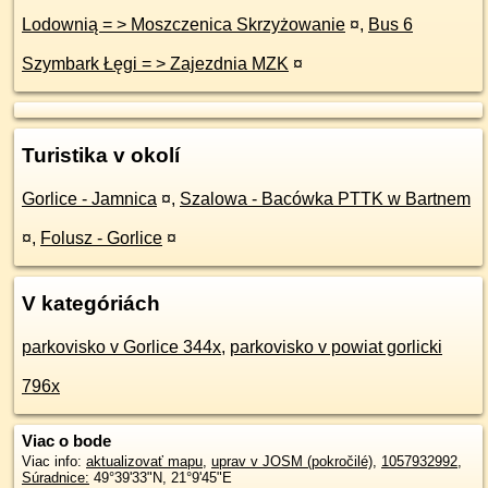
Lodownią = > Moszczenica Skrzyżowanie
¤
,
Bus 6
Szymbark Łęgi = > Zajezdnia MZK
¤
Turistika v okolí
Gorlice - Jamnica
¤
,
Szalowa - Bacówka PTTK w Bartnem
¤
,
Folusz - Gorlice
¤
V kategóriách
parkovisko v Gorlice 344x
,
parkovisko v powiat gorlicki
796x
Viac o bode
Viac info:
aktualizovať mapu
,
uprav v JOSM (pokročilé)
,
1057932992
,
Súradnice:
49°39'33"N
,
21°9'45"E