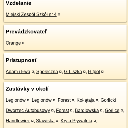
Vzdelanie
Miejski Zespół Szkół nr 4
¤
Prevádzkovateľ
Orange
¤
Prístupnosť
Adam i Ewa
¤
,
Społeczna
¤
,
G-Liszka
¤
,
Hitpol
¤
Zastávky v okolí
Legionów
¤
,
Legionów
¤
,
Forest
¤
,
Kołłątaja
¤
,
Gorlicki
Dworzec Autobusowy
¤
,
Forest
¤
,
Bardiowska
¤
,
Gorlice
¤
,
Handlowiec
¤
,
Stawiska
¤
,
Kryta Pływalnia
¤
,