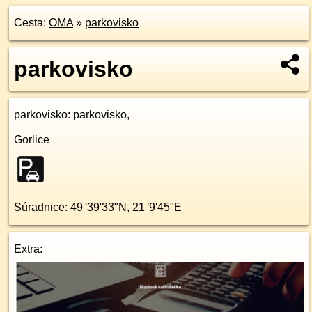
Cesta:
OMA
»
parkovisko
parkovisko
parkovisko
: parkovisko,
Gorlice
Súradnice:
49°39'33"N
,
21°9'45"E
Extra: