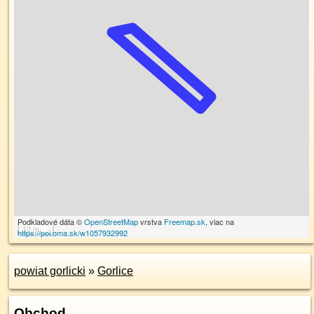
Podkladové dáta ©
OpenStreetMap
vrstva
Freemap.sk
, viac na
10 m
https://poi.oma.sk/w1057932992
powiat gorlicki
»
Gorlice
Obchod