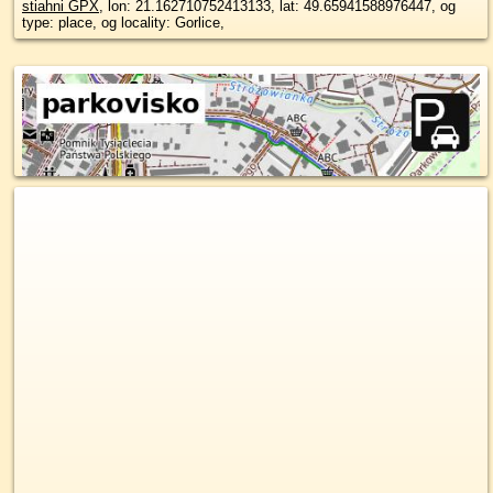
stiahni GPX
, lon: 21.162710752413133, lat: 49.65941588976447, og
type: place, og locality: Gorlice,