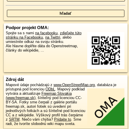
Podpor projekt OMA:
Spojte sa s nami
na facebooku
,
zdieľajte túto
stránku na Facebooku
,
na Twittri
, alebo
umiestnite odkaz na svoju stránku.
Ale hlavne doplňte dáta do Openstreetmap,
články do wikipédie, ...
Zdroj dát
Mapové údaje pochádzajú z
www.OpenStreetMap.org
, databáza je
prístupná pod licenciou
ODbL
.
Mapový podklad
vytvára a aktualizuje
Freemap Slovakia
(www.freemap.sk)
, šíriteľný pod licenciou CC-
BY-SA. Fotky sme čerpali z galérie portálu
freemap.sk, autori fotiek sú uvedení pri
jednotlivých fotkách a sú šíriteľné pod licenciou
CC a z wikipédie. Výškový profil trás čerpáme
z
SRTM
. Niečo vám chýba?
Pridajte to
. Sme
radi, že tvoríte slobodnú wiki mapu sveta.