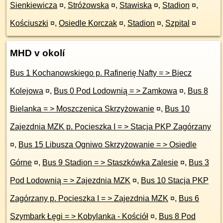
Sienkiewicza
¤
,
Stróżowska
¤
,
Stawiska
¤
,
Stadion
¤
,
Kościuszki
¤
,
Osiedle Korczak
¤
,
Stadion
¤
,
Szpital
¤
MHD v okolí
Bus 1 Kochanowskiego p. Rafinerię Nafty = > Biecz
Kolejowa
¤
,
Bus 0 Pod Lodownią = > Zamkowa
¤
,
Bus 8
Bielanka = > Moszczenica Skrzyżowanie
¤
,
Bus 10
Zajezdnia MZK p. Pocieszka I = > Stacja PKP Zagórzany
¤
,
Bus 15 Libusza Ogniwo Skrzyżowanie = > Osiedle
Górne
¤
,
Bus 9 Stadion = > Staszkówka Zalesie
¤
,
Bus 3
Pod Lodownią = > Zajezdnia MZK
¤
,
Bus 10 Stacja PKP
Zagórzany p. Pocieszka I = > Zajezdnia MZK
¤
,
Bus 6
Szymbark Łęgi = > Kobylanka - Kościół
¤
,
Bus 8 Pod