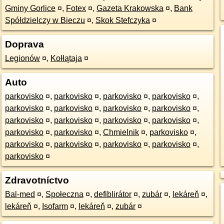
Gminy Gorlice
¤
,
Fotex
¤
,
Gazeta Krakowska
¤
,
Bank
Spółdzielczy w Bieczu
¤
,
Skok Stefczyka
¤
Doprava
Legionów
¤
,
Kołłątaja
¤
Auto
parkovisko
¤
,
parkovisko
¤
,
parkovisko
¤
,
parkovisko
¤
,
parkovisko
¤
,
parkovisko
¤
,
parkovisko
¤
,
parkovisko
¤
,
parkovisko
¤
,
parkovisko
¤
,
parkovisko
¤
,
parkovisko
¤
,
parkovisko
¤
,
parkovisko
¤
,
Chmielnik
¤
,
parkovisko
¤
,
parkovisko
¤
,
parkovisko
¤
,
parkovisko
¤
,
parkovisko
¤
,
parkovisko
¤
Zdravotníctvo
Bal-med
¤
,
Społeczna
¤
,
defiblirátor
¤
,
zubár
¤
,
lekáreň
¤
,
lekáreň
¤
,
Isofarm
¤
,
lekáreň
¤
,
zubár
¤