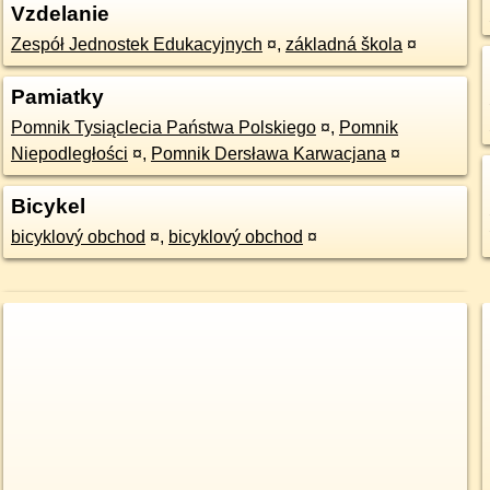
Vzdelanie
Zespół Jednostek Edukacyjnych
¤
,
základná škola
¤
Pamiatky
Pomnik Tysiąclecia Państwa Polskiego
¤
,
Pomnik
Niepodległości
¤
,
Pomnik Dersława Karwacjana
¤
Bicykel
bicyklový obchod
¤
,
bicyklový obchod
¤