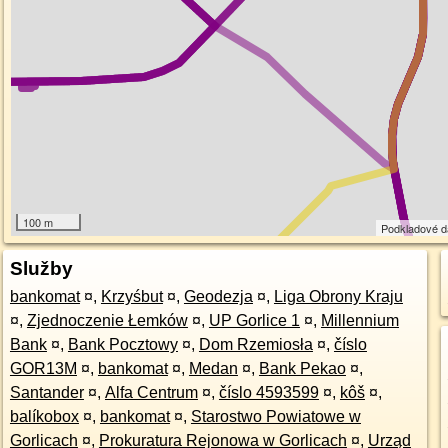
100 m
Podkladové 
Služby
bankomat
¤
,
Krzyśbut
¤
,
Geodezja
¤
,
Liga Obrony Kraju
¤
,
Zjednoczenie Łemków
¤
,
UP Gorlice 1
¤
,
Millennium
Bank
¤
,
Bank Pocztowy
¤
,
Dom Rzemiosła
¤
,
číslo
GOR13M
¤
,
bankomat
¤
,
Medan
¤
,
Bank Pekao
¤
,
Santander
¤
,
Alfa Centrum
¤
,
číslo 4593599
¤
,
kôš
¤
,
balíkobox
¤
,
bankomat
¤
,
Starostwo Powiatowe w
Gorlicach
¤
,
Prokuratura Rejonowa w Gorlicach
¤
,
Urząd