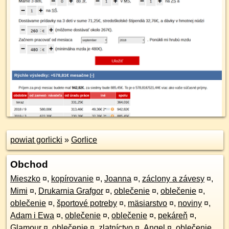
powiat gorlicki
»
Gorlice
Obchod
Mieszko
¤
,
kopírovanie
¤
,
Joanna
¤
,
záclony a závesy
¤
,
Mimi
¤
,
Drukarnia Grafgor
¤
,
oblečenie
¤
,
oblečenie
¤
,
oblečenie
¤
,
športové potreby
¤
,
mäsiarstvo
¤
,
noviny
¤
,
Adam i Ewa
¤
,
oblečenie
¤
,
oblečenie
¤
,
pekáreň
¤
,
Glamour
¤
,
oblečenie
¤
,
zlatníctvo
¤
,
Angel
¤
,
oblečenie