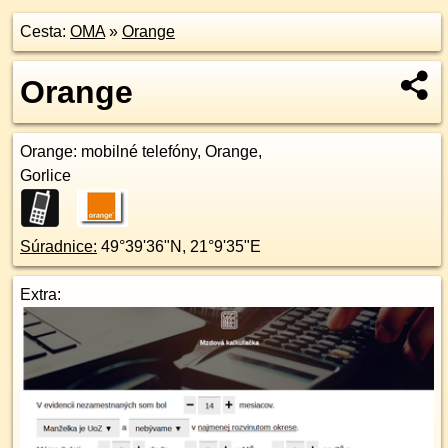
Cesta:
OMA
»
Orange
Orange
Orange
: mobilné telefóny, Orange,
Gorlice
Súradnice:
49°39'36"N
,
21°9'35"E
Extra: