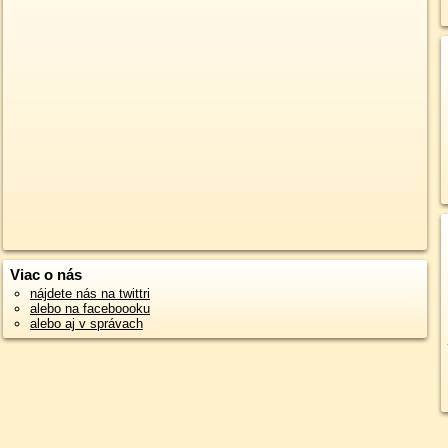
Viac o nás
nájdete nás na twittri
alebo na faceboooku
alebo aj v správach