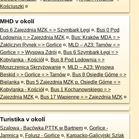
Kościuszki
¤
MHD v okolí
Bus 6 Zajezdnia MZK = > Szymbark Łęgi
¤
,
Bus 0 Pod
Lodownią = > Zajezdnia MZK
¤
,
Bus: Kraków MDA = >
Zakliczyn Rynek = > Gorlice
¤
,
MLD – A23: Tarnów = >
Gorlice = > Wysowa Zdrój
¤
,
Bus 6 Szymbark Łęgi = >
Kobylanka - Kościół
¤
,
Bus 8 Pod Lodownią = >
Moszczenica Skrzyżowanie
¤
,
MLD – A23: Wysowa
Beskid = > Gorlice = > Tarnów
¤
,
Bus 8 Osiedle Górne = >
Bielanka
¤
,
Bus 5 Zajezdnia MZK p. Osiedle Górne = >
Kobylanka - Kościół
¤
,
Bus 1 Kochanowskiego = >
Zajezdnia MZK
¤
,
Bus 17 Wapienne = > Zajezdnia MZK
¤
Turistika v okolí
Szalowa - Bacówka PTTK w Bartnem
¤
,
Gorlice -
Jamnica
¤
,
Folusz - Gorlice
¤
,
Karpacko-Galicyjski Szlak