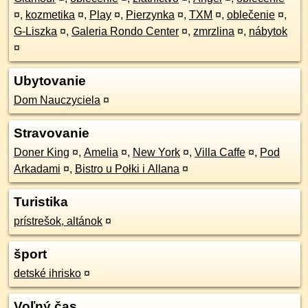
¤
,
kozmetika
¤
,
Play
¤
,
Pierzynka
¤
,
TXM
¤
,
oblečenie
¤
,
G-Liszka
¤
,
Galeria Rondo Center
¤
,
zmrzlina
¤
,
nábytok
¤
Ubytovanie
Dom Nauczyciela
¤
Stravovanie
Doner King
¤
,
Amelia
¤
,
New York
¤
,
Villa Caffe
¤
,
Pod
Arkadami
¤
,
Bistro u Połki i Allana
¤
Turistika
prístrešok, altánok
¤
šport
detské ihrisko
¤
Voľný čas