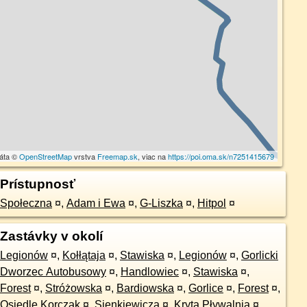
dáta ©
OpenStreetMap
vrstva
Freemap.sk
, viac na
https://poi.oma.sk/n7251415679
Prístupnosť
Społeczna
¤
,
Adam i Ewa
¤
,
G-Liszka
¤
,
Hitpol
¤
Zastávky v okolí
Legionów
¤
,
Kołłątaja
¤
,
Stawiska
¤
,
Legionów
¤
,
Gorlicki
Dworzec Autobusowy
¤
,
Handlowiec
¤
,
Stawiska
¤
,
Forest
¤
,
Stróżowska
¤
,
Bardiowska
¤
,
Gorlice
¤
,
Forest
¤
,
Osiedle Korczak
¤
,
Sienkiewicza
¤
,
Kryta Pływalnia
¤
,