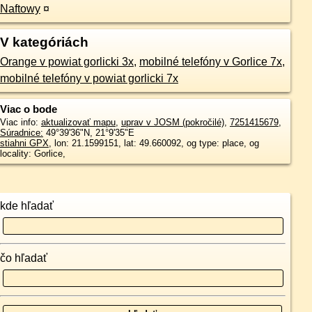
Naftowy
¤
V kategóriách
Orange v powiat gorlicki 3x
,
mobilné telefóny v Gorlice 7x
,
mobilné telefóny v powiat gorlicki 7x
Viac o bode
Viac info:
aktualizovať mapu
,
uprav v JOSM (pokročilé)
,
7251415679
,
Súradnice:
49°39'36"N
,
21°9'35"E
stiahni GPX
, lon: 21.1599151, lat: 49.660092, og type: place, og
locality: Gorlice,
kde hľadať
čo hľadať