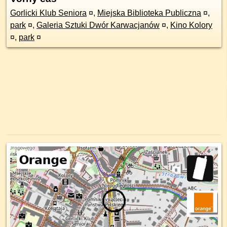
Gorlicki Klub Seniora
¤
,
Miejska Biblioteka Publiczna
¤
,
park
¤
,
Galeria Sztuki Dwór Karwacjanów
¤
,
Kino Kolory
¤
,
park
¤