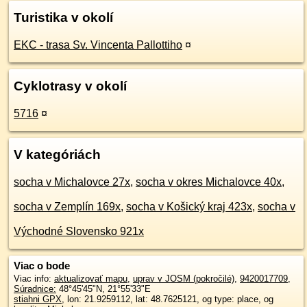
Turistika v okolí
EKC - trasa Sv. Vincenta Pallottiho
¤
Cyklotrasy v okolí
5716
¤
V kategóriách
socha v Michalovce 27x
,
socha v okres Michalovce 40x
,
socha v Zemplín 169x
,
socha v Košický kraj 423x
,
socha v
Východné Slovensko 921x
Viac o bode
Viac info:
aktualizovať mapu
,
uprav v JOSM (pokročilé)
,
9420017709
,
Súradnice:
48°45'45"N
,
21°55'33"E
stiahni GPX
, lon: 21.9259112, lat: 48.7625121, og type: place, og