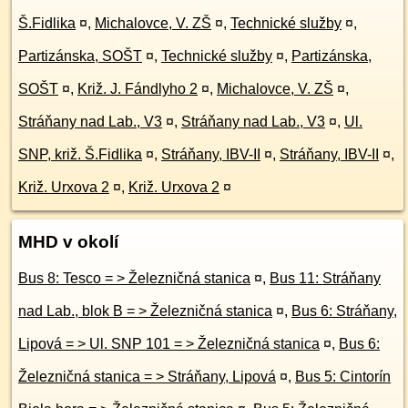
Š.Fidlika
¤
,
Michalovce, V. ZŠ
¤
,
Technické služby
¤
,
Partizánska, SOŠT
¤
,
Technické služby
¤
,
Partizánska,
SOŠT
¤
,
Križ. J. Fándlyho 2
¤
,
Michalovce, V. ZŠ
¤
,
Stráňany nad Lab., V3
¤
,
Stráňany nad Lab., V3
¤
,
Ul.
SNP, križ. Š.Fidlika
¤
,
Stráňany, IBV-II
¤
,
Stráňany, IBV-II
¤
,
Križ. Urxova 2
¤
,
Križ. Urxova 2
¤
MHD v okolí
Bus 8: Tesco = > Železničná stanica
¤
,
Bus 11: Stráňany
nad Lab., blok B = > Železničná stanica
¤
,
Bus 6: Stráňany,
Lipová = > Ul. SNP 101 = > Železničná stanica
¤
,
Bus 6:
Železničná stanica = > Stráňany, Lipová
¤
,
Bus 5: Cintorín