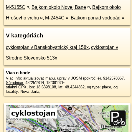
M-5155C
¤
,
Bajkom okolo Novej Bane
¤
,
Bajkom okolo
Hrošovho vrchu
¤
,
M-2454C
¤
,
Bajkom ponad vodopád
¤
V kategóriách
cyklostojan v Banskobystrický kraj 158x
,
cyklostojan v
Stredné Slovensko 513x
Viac o bode
Viac info:
aktualizovať mapu
,
uprav v JOSM (pokročilé)
,
9142578367
,
Súradnice:
48°25'28"N
,
18°38'23"E
stiahni GPX
, lon: 18.6398198, lat: 48.4244862, og type: place, og
locality: Nová Baňa,