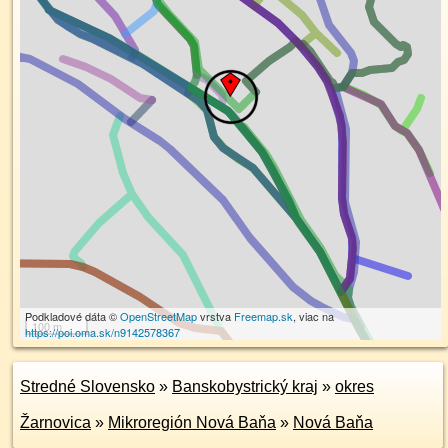
Podkladové dáta ©
OpenStreetMap
vrstva
Freemap.sk
, viac na
100 m
https://poi.oma.sk/n9142578367
Stredné Slovensko
»
Banskobystrický kraj
»
okres
Žarnovica
»
Mikroregión Nová Baňa
»
Nová Baňa