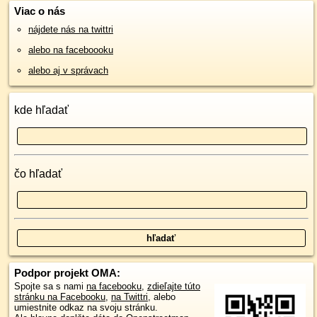
Viac o nás
nájdete nás na twittri
alebo na faceboooku
alebo aj v správach
kde hľadať
čo hľadať
Podpor projekt OMA:
Spojte sa s nami
na facebooku
,
zdieľajte túto
stránku na Facebooku
,
na Twittri
, alebo
umiestnite odkaz na svoju stránku.