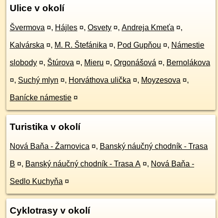
Ulice v okolí
Švermova
¤
,
Hájles
¤
,
Osvety
¤
,
Andreja Kmeťa
¤
,
Kalvárska
¤
,
M. R. Štefánika
¤
,
Pod Gupňou
¤
,
Námestie
slobody
¤
,
Štúrova
¤
,
Mieru
¤
,
Orgonášová
¤
,
Bernolákova
¤
,
Suchý mlyn
¤
,
Horváthova ulička
¤
,
Moyzesova
¤
,
Banícke námestie
¤
Turistika v okolí
Nová Baňa - Žarnovica
¤
,
Banský náučný chodník - Trasa
B
¤
,
Banský náučný chodník - Trasa A
¤
,
Nová Baňa -
Sedlo Kuchyňa
¤
Cyklotrasy v okolí