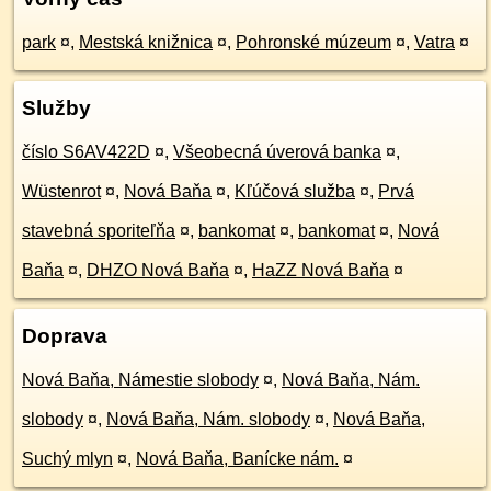
park
¤
,
Mestská knižnica
¤
,
Pohronské múzeum
¤
,
Vatra
¤
Služby
číslo S6AV422D
¤
,
Všeobecná úverová banka
¤
,
Wüstenrot
¤
,
Nová Baňa
¤
,
Kľúčová služba
¤
,
Prvá
stavebná sporiteľňa
¤
,
bankomat
¤
,
bankomat
¤
,
Nová
Baňa
¤
,
DHZO Nová Baňa
¤
,
HaZZ Nová Baňa
¤
Doprava
Nová Baňa, Námestie slobody
¤
,
Nová Baňa, Nám.
slobody
¤
,
Nová Baňa, Nám. slobody
¤
,
Nová Baňa,
Suchý mlyn
¤
,
Nová Baňa, Banícke nám.
¤