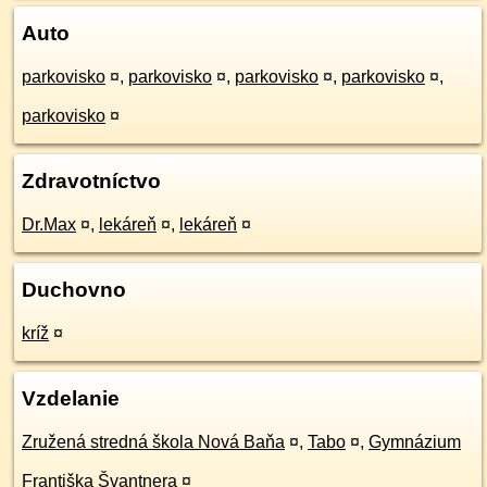
Auto
parkovisko
¤
,
parkovisko
¤
,
parkovisko
¤
,
parkovisko
¤
,
parkovisko
¤
Zdravotníctvo
Dr.Max
¤
,
lekáreň
¤
,
lekáreň
¤
Duchovno
kríž
¤
Vzdelanie
Zružená stredná škola Nová Baňa
¤
,
Tabo
¤
,
Gymnázium
Františka Švantnera
¤