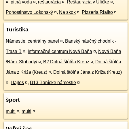
¤
,
pitná voda
¤
,
reštaurácia
¤
,
Reštaurácia v Uličke
¤
,
Pohostinstvo Lošonský
¤
,
Na skok
¤
,
Pizzeria Riallto
¤
Turistika
Námestie, centrálny panel
¤
,
Banský náučný chodník -
Trasa B
¤
,
Informačné centrum Nová Baňa
¤
,
Nová Baňa
/Nám. Slobody/
¤
,
B2 Dolná štôlňa Kreuz
¤
,
Dolná štôlňa
Jána z Kríža (Kreuz)
¤
,
Dolná štôlňa Jána z Kríža (Kreuz)
¤
,
Hajles
¤
,
B13 Banícke námestie
¤
šport
multi
¤
,
multi
¤
Voľný čas