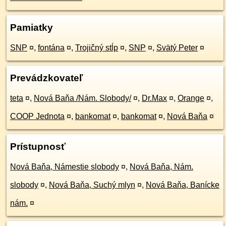
Pamiatky
SNP
¤
,
fontána
¤
,
Trojičný stĺp
¤
,
SNP
¤
,
Svätý Peter
¤
Prevádzkovateľ
teta
¤
,
Nová Baňa /Nám. Slobody/
¤
,
Dr.Max
¤
,
Orange
¤
,
COOP Jednota
¤
,
bankomat
¤
,
bankomat
¤
,
Nová Baňa
¤
Prístupnosť
Nová Baňa, Námestie slobody
¤
,
Nová Baňa, Nám.
slobody
¤
,
Nová Baňa, Suchý mlyn
¤
,
Nová Baňa, Banícke
nám.
¤