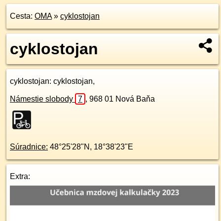
Cesta:
OMA
»
cyklostojan
cyklostojan
cyklostojan
: cyklostojan,
Námestie slobody
7
,
968 01
Nová Baňa
Súradnice:
48°25'28"N
,
18°38'23"E
Extra: