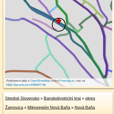
Podkladové dáta ©
OpenStreetMap
vrstva
Freemap.sk
, viac na
100 m
https://poi.oma.sk/n4089557168
Stredné Slovensko
»
Banskobystrický kraj
»
okres
Žarnovica
»
Mikroregión Nová Baňa
»
Nová Baňa