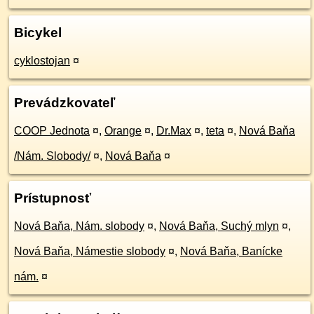
Bicykel
cyklostojan
¤
Prevádzkovateľ
COOP Jednota
¤
,
Orange
¤
,
Dr.Max
¤
,
teta
¤
,
Nová Baňa
/Nám. Slobody/
¤
,
Nová Baňa
¤
Prístupnosť
Nová Baňa, Nám. slobody
¤
,
Nová Baňa, Suchý mlyn
¤
,
Nová Baňa, Námestie slobody
¤
,
Nová Baňa, Banícke
nám.
¤