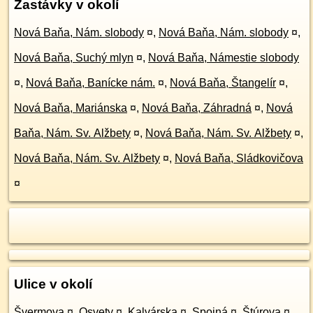
Zastávky v okolí
Nová Baňa, Nám. slobody
¤
,
Nová Baňa, Nám. slobody
¤
,
Nová Baňa, Suchý mlyn
¤
,
Nová Baňa, Námestie slobody
¤
,
Nová Baňa, Banícke nám.
¤
,
Nová Baňa, Štangelír
¤
,
Nová Baňa, Mariánska
¤
,
Nová Baňa, Záhradná
¤
,
Nová
Baňa, Nám. Sv. Alžbety
¤
,
Nová Baňa, Nám. Sv. Alžbety
¤
,
Nová Baňa, Nám. Sv. Alžbety
¤
,
Nová Baňa, Sládkovičova
¤
Ulice v okolí
Švermova
¤
,
Osvety
¤
,
Kalvárska
¤
,
Spojná
¤
,
Štúrova
¤
,