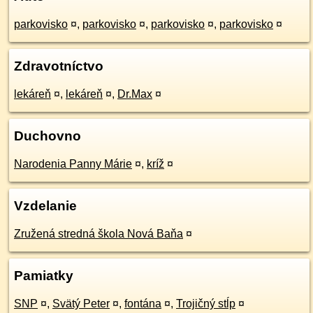
parkovisko
¤
,
parkovisko
¤
,
parkovisko
¤
,
parkovisko
¤
Zdravotníctvo
lekáreň
¤
,
lekáreň
¤
,
Dr.Max
¤
Duchovno
Narodenia Panny Márie
¤
,
kríž
¤
Vzdelanie
Zružená stredná škola Nová Baňa
¤
Pamiatky
SNP
¤
,
Svätý Peter
¤
,
fontána
¤
,
Trojičný stĺp
¤