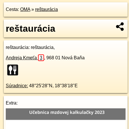
Cesta:
OMA
»
reštaurácia
reštaurácia
reštaurácia
: reštaurácia,
Andreja Kmeťa
3
,
968 01
Nová Baňa
Súradnice:
48°25'28"N
,
18°38'18"E
Extra: