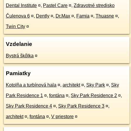
Dental Institute
¤
,
Pastel Care
¤
,
Zdravotné stredisko
Čulenova 6
¤
,
Dently
¤
,
Dr.Max
¤
,
Famia
¤
,
Thuasne
¤
,
Twin City
¤
Vzdelanie
Bystrá škôlka
¤
Pamiatky
Kotolňa a turbínová hala
¤
,
architekt
¤
,
Sky Park
¤
,
Sky
Park Residence 1
¤
,
fontána
¤
,
Sky Park Residence 2
¤
,
Sky Park Residence 4
¤
,
Sky Park Residence 3
¤
,
architekt
¤
,
fontána
¤
,
V priestore
¤