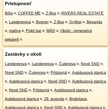
Prístupnosť
Billa
¤
,
COFFEE ME
¤
,
Z-Box
¤
,
RIVERS REAL ESTATE
¤
,
Landererova
¤
,
Bogner
¤
,
Z-Box
¤
,
Dr.Max
¤
,
Bevanda
¤
,
malina
¤
,
Poké bar
¤
,
MÄD
¤
,
Okolo - remeselná
pekáreň
¤
Zastávky v okolí
Landererova
¤
,
Landererova
¤
,
Čulenova
¤
,
Nové SND
¤
,
Nové SND
¤
,
Čulenova
¤
,
Prístavná
¤
,
Autobusová stanica
¤
,
Autobusová stanica
¤
,
Nové SND
¤
,
Autobusová stanica
¤
,
Nové SND
¤
,
Prístavná
¤
,
Autobusová stanica
¤
,
Autobusová stanica
¤
,
29. augusta
¤
,
Bratislava,
Autobusová stanica
¤
,
Nové SND
¤
,
Autobusová stanica
¤
,