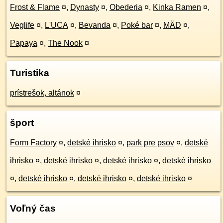
Frost & Flame
¤
,
Dynasty
¤
,
Obederia
¤
,
Kinka Ramen
¤
,
Veglife
¤
,
L'UCA
¤
,
Bevanda
¤
,
Poké bar
¤
,
MÄD
¤
,
Papaya
¤
,
The Nook
¤
Turistika
prístrešok, altánok
¤
šport
Form Factory
¤
,
detské ihrisko
¤
,
park pre psov
¤
,
detské
ihrisko
¤
,
detské ihrisko
¤
,
detské ihrisko
¤
,
detské ihrisko
¤
,
detské ihrisko
¤
,
detské ihrisko
¤
,
detské ihrisko
¤
Voľný čas