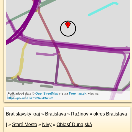
Podkladové dáta ©
OpenStreetMap
vrstva
Freemap.sk
, viac na
100 m
https://poi.oma.sk/n8949434672
Bratislavský kraj
»
Bratislava
»
Ružinov
»
okres Bratislava
I
»
Staré Mesto
»
Nivy
»
Oblasť Dunajská