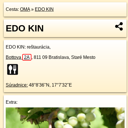
Cesta:
OMA
»
EDO KIN
EDO KIN
EDO KIN
: reštaurácia,
Bottova
2A
,
811 09
Bratislava, Staré Mesto
Súradnice:
48°8'36"N
,
17°7'32"E
Extra: