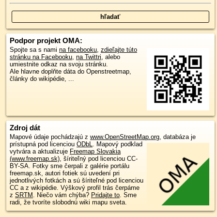
Podpor projekt OMA:
Spojte sa s nami
na facebooku
,
zdieľajte túto
stránku na Facebooku
,
na Twittri
, alebo
umiestnite odkaz na svoju stránku.
Ale hlavne doplňte dáta do Openstreetmap,
články do wikipédie, ...
Zdroj dát
Mapové údaje pochádzajú z
www.OpenStreetMap.org
, databáza je
prístupná pod licenciou
ODbL
.
Mapový podklad
vytvára a aktualizuje
Freemap Slovakia
(www.freemap.sk)
, šíriteľný pod licenciou CC-
BY-SA. Fotky sme čerpali z galérie portálu
freemap.sk, autori fotiek sú uvedení pri
jednotlivých fotkách a sú šíriteľné pod licenciou
CC a z wikipédie. Výškový profil trás čerpáme
z
SRTM
. Niečo vám chýba?
Pridajte to
. Sme
radi, že tvoríte slobodnú wiki mapu sveta.