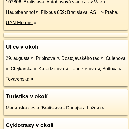
102806: Bratislava, Autobusová stanica - > Wien
Hauptbahnhof
¤
,
Flixbus 859: Bratislava, AS = > Praha,
ÚAN Florenc
¤
Ulice v okolí
29. augusta
¤
,
Pribinova
¤
,
Dostojevského rad
¤
,
Čulenova
¤
,
Olejkárska
¤
,
Karadžičova
¤
,
Landererova
¤
,
Bottova
¤
,
Továrenská
¤
Turistika v okolí
Mariánska cesta (Bratislava - Dunajská Lužná)
¤
Cyklotrasy v okolí