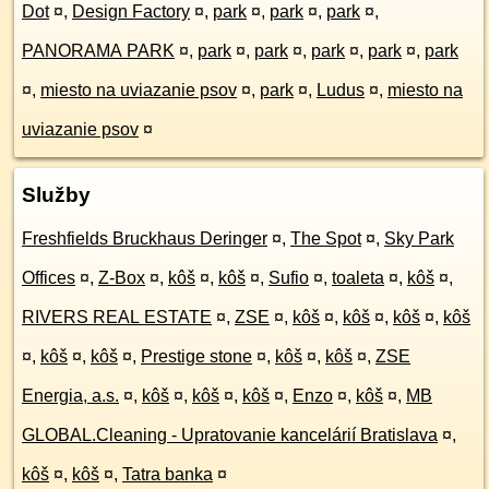
Dot
¤
,
Design Factory
¤
,
park
¤
,
park
¤
,
park
¤
,
PANORAMA PARK
¤
,
park
¤
,
park
¤
,
park
¤
,
park
¤
,
park
¤
,
miesto na uviazanie psov
¤
,
park
¤
,
Ludus
¤
,
miesto na
uviazanie psov
¤
Služby
Freshfields Bruckhaus Deringer
¤
,
The Spot
¤
,
Sky Park
Offices
¤
,
Z-Box
¤
,
kôš
¤
,
kôš
¤
,
Sufio
¤
,
toaleta
¤
,
kôš
¤
,
RIVERS REAL ESTATE
¤
,
ZSE
¤
,
kôš
¤
,
kôš
¤
,
kôš
¤
,
kôš
¤
,
kôš
¤
,
kôš
¤
,
Prestige stone
¤
,
kôš
¤
,
kôš
¤
,
ZSE
Energia, a.s.
¤
,
kôš
¤
,
kôš
¤
,
kôš
¤
,
Enzo
¤
,
kôš
¤
,
MB
GLOBAL.Cleaning - Upratovanie kancelárií Bratislava
¤
,
kôš
¤
,
kôš
¤
,
Tatra banka
¤