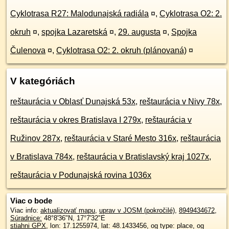
Cyklotrasa R27: Malodunajská radiála
¤
,
Cyklotrasa O2: 2.
okruh
¤
,
spojka Lazaretská
¤
,
29. augusta
¤
,
Spojka
Čulenova
¤
,
Cyklotrasa O2: 2. okruh (plánovaná)
¤
V kategóriách
reštaurácia v Oblasť Dunajská 53x
,
reštaurácia v Nivy 78x
,
reštaurácia v okres Bratislava I 279x
,
reštaurácia v
Ružinov 287x
,
reštaurácia v Staré Mesto 316x
,
reštaurácia
v Bratislava 784x
,
reštaurácia v Bratislavský kraj 1027x
,
reštaurácia v Podunajská rovina 1036x
Viac o bode
Viac info:
aktualizovať mapu
,
uprav v JOSM (pokročilé)
,
8949434672
,
Súradnice:
48°8'36"N
,
17°7'32"E
stiahni GPX
, lon: 17.1255974, lat: 48.1433456, og type: place, og