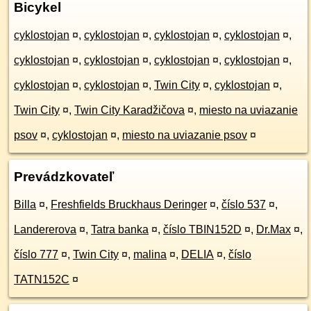
Bicykel
cyklostojan
¤
,
cyklostojan
¤
,
cyklostojan
¤
,
cyklostojan
¤
,
cyklostojan
¤
,
cyklostojan
¤
,
cyklostojan
¤
,
cyklostojan
¤
,
cyklostojan
¤
,
cyklostojan
¤
,
Twin City
¤
,
cyklostojan
¤
,
Twin City
¤
,
Twin City Karadžičova
¤
,
miesto na uviazanie
psov
¤
,
cyklostojan
¤
,
miesto na uviazanie psov
¤
Prevádzkovateľ
Billa
¤
,
Freshfields Bruckhaus Deringer
¤
,
číslo 537
¤
,
Landererova
¤
,
Tatra banka
¤
,
číslo TBIN152D
¤
,
Dr.Max
¤
,
číslo 777
¤
,
Twin City
¤
,
malina
¤
,
DELIA
¤
,
číslo
TATN152C
¤