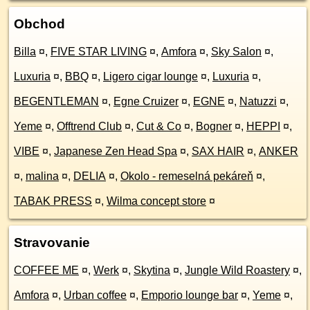
Obchod
Billa
¤
,
FIVE STAR LIVING
¤
,
Amfora
¤
,
Sky Salon
¤
,
Luxuria
¤
,
BBQ
¤
,
Ligero cigar lounge
¤
,
Luxuria
¤
,
BEGENTLEMAN
¤
,
Egne Cruizer
¤
,
EGNE
¤
,
Natuzzi
¤
,
Yeme
¤
,
Offtrend Club
¤
,
Cut & Co
¤
,
Bogner
¤
,
HEPPI
¤
,
VIBE
¤
,
Japanese Zen Head Spa
¤
,
SAX HAIR
¤
,
ANKER
¤
,
malina
¤
,
DELIA
¤
,
Okolo - remeselná pekáreň
¤
,
TABAK PRESS
¤
,
Wilma concept store
¤
Stravovanie
COFFEE ME
¤
,
Werk
¤
,
Skytina
¤
,
Jungle Wild Roastery
¤
,
Amfora
¤
,
Urban coffee
¤
,
Emporio lounge bar
¤
,
Yeme
¤
,