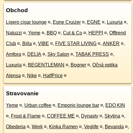
Obchod
Ligero cigar lounge
¤
,
Egne Cruizer
¤
,
EGNE
¤
,
Luxuria
¤
,
Natuzzi
¤
,
Yeme
¤
,
BBQ
¤
,
Cut & Co
¤
,
HEPPI
¤
,
Offtrend
Club
¤
,
Billa
¤
,
VIBE
¤
,
FIVE STAR LIVING
¤
,
ANKER
¤
,
Amfora
¤
,
DELIA
¤
,
Sky Salon
¤
,
TABAK PRESS
¤
,
Luxuria
¤
,
BEGENTLEMAN
¤
,
Bogner
¤
,
Očná optika
Alensa
¤
,
Nike
¤
,
HalfPrice
¤
Stravovanie
Yeme
¤
,
Urban coffee
¤
,
Emporio lounge bar
¤
,
EDO KIN
¤
,
Frost & Flame
¤
,
COFFEE ME
¤
,
Dynasty
¤
,
Skytina
¤
,
Obederia
¤
,
Werk
¤
,
Kinka Ramen
¤
,
Veglife
¤
,
Bevanda
¤
,