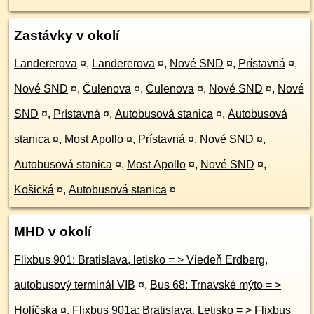
Zastávky v okolí
Landererova
¤
,
Landererova
¤
,
Nové SND
¤
,
Prístavná
¤
,
Nové SND
¤
,
Čulenova
¤
,
Čulenova
¤
,
Nové SND
¤
,
Nové
SND
¤
,
Prístavná
¤
,
Autobusová stanica
¤
,
Autobusová
stanica
¤
,
Most Apollo
¤
,
Prístavná
¤
,
Nové SND
¤
,
Autobusová stanica
¤
,
Most Apollo
¤
,
Nové SND
¤
,
Košická
¤
,
Autobusová stanica
¤
MHD v okolí
Flixbus 901: Bratislava, letisko = > Viedeň Erdberg,
autobusový terminál VIB
¤
,
Bus 68: Trnavské mýto = >
Holíčska
¤
,
Flixbus 901a: Bratislava, Letisko = > Flixbus