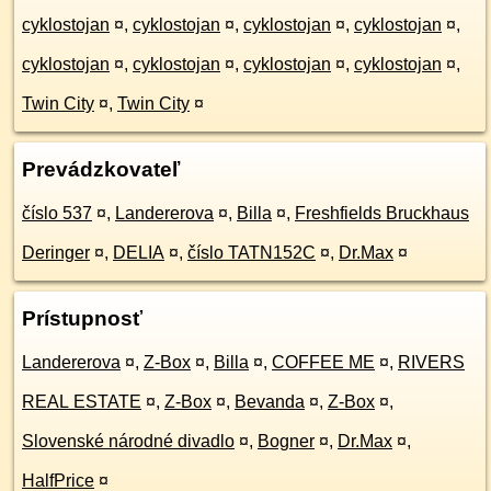
cyklostojan
¤
,
cyklostojan
¤
,
cyklostojan
¤
,
cyklostojan
¤
,
cyklostojan
¤
,
cyklostojan
¤
,
cyklostojan
¤
,
cyklostojan
¤
,
Twin City
¤
,
Twin City
¤
Prevádzkovateľ
číslo 537
¤
,
Landererova
¤
,
Billa
¤
,
Freshfields Bruckhaus
Deringer
¤
,
DELIA
¤
,
číslo TATN152C
¤
,
Dr.Max
¤
Prístupnosť
Landererova
¤
,
Z-Box
¤
,
Billa
¤
,
COFFEE ME
¤
,
RIVERS
REAL ESTATE
¤
,
Z-Box
¤
,
Bevanda
¤
,
Z-Box
¤
,
Slovenské národné divadlo
¤
,
Bogner
¤
,
Dr.Max
¤
,
HalfPrice
¤