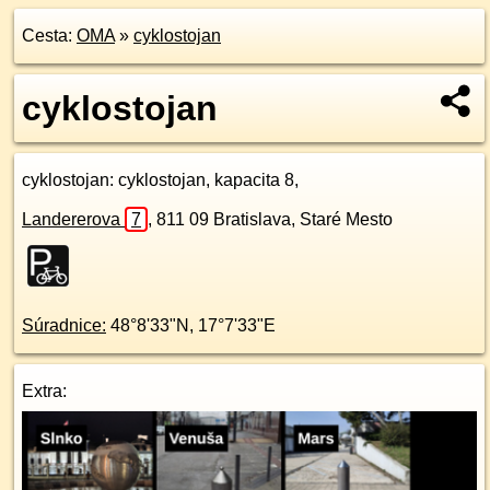
Cesta:
OMA
»
cyklostojan
cyklostojan
cyklostojan
: cyklostojan, kapacita 8,
Landererova
7
,
811 09
Bratislava, Staré Mesto
Súradnice:
48°8'33"N
,
17°7'33"E
Extra: