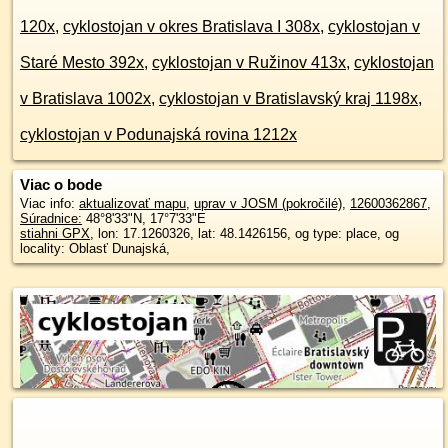
120x
,
cyklostojan v okres Bratislava I 308x
,
cyklostojan v
Staré Mesto 392x
,
cyklostojan v Ružinov 413x
,
cyklostojan
v Bratislava 1002x
,
cyklostojan v Bratislavský kraj 1198x
,
cyklostojan v Podunajská rovina 1212x
Viac o bode
Viac info:
aktualizovať mapu
,
uprav v JOSM (pokročilé)
,
12600362867
,
Súradnice:
48°8'33"N
,
17°7'33"E
stiahni GPX
, lon: 17.1260326, lat: 48.1426156, og type: place, og
locality: Oblasť Dunajská,