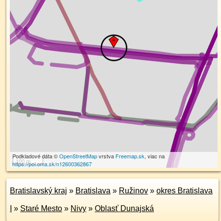
Podkladové dáta ©
OpenStreetMap
vrstva
Freemap.sk
, viac na
100 m
https://poi.oma.sk/n12600362867
Bratislavský kraj
»
Bratislava
»
Ružinov
»
okres Bratislava
I
»
Staré Mesto
»
Nivy
»
Oblasť Dunajská