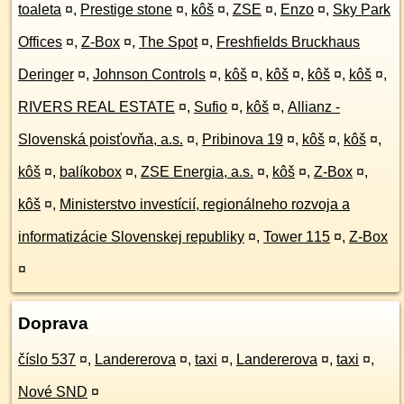
toaleta
¤
,
Prestige stone
¤
,
kôš
¤
,
ZSE
¤
,
Enzo
¤
,
Sky Park
Offices
¤
,
Z-Box
¤
,
The Spot
¤
,
Freshfields Bruckhaus
Deringer
¤
,
Johnson Controls
¤
,
kôš
¤
,
kôš
¤
,
kôš
¤
,
kôš
¤
,
RIVERS REAL ESTATE
¤
,
Sufio
¤
,
kôš
¤
,
Allianz -
Slovenská poisťovňa, a.s.
¤
,
Pribinova 19
¤
,
kôš
¤
,
kôš
¤
,
kôš
¤
,
balíkobox
¤
,
ZSE Energia, a.s.
¤
,
kôš
¤
,
Z-Box
¤
,
kôš
¤
,
Ministerstvo investícií, regionálneho rozvoja a
informatizácie Slovenskej republiky
¤
,
Tower 115
¤
,
Z-Box
¤
Doprava
číslo 537
¤
,
Landererova
¤
,
taxi
¤
,
Landererova
¤
,
taxi
¤
,
Nové SND
¤