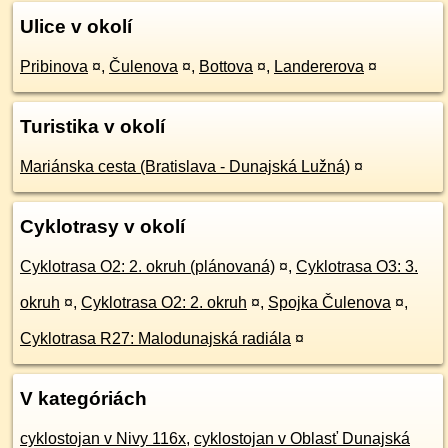
Ulice v okolí
Pribinova
¤
,
Čulenova
¤
,
Bottova
¤
,
Landererova
¤
Turistika v okolí
Mariánska cesta (Bratislava - Dunajská Lužná)
¤
Cyklotrasy v okolí
Cyklotrasa O2: 2. okruh (plánovaná)
¤
,
Cyklotrasa O3: 3.
okruh
¤
,
Cyklotrasa O2: 2. okruh
¤
,
Spojka Čulenova
¤
,
Cyklotrasa R27: Malodunajská radiála
¤
V kategóriách
cyklostojan v Nivy 116x
,
cyklostojan v Oblasť Dunajská