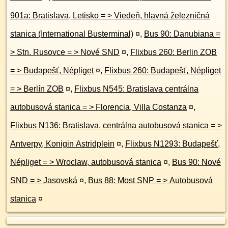
901a: Bratislava, Letisko = > Viedeň, hlavná železničná
stanica (International Busterminal)
¤
,
Bus 90: Danubiana =
> Stn. Rusovce = > Nové SND
¤
,
Flixbus 260: Berlin ZOB
= > Budapešť, Népliget
¤
,
Flixbus 260: Budapešť, Népliget
= > Berlín ZOB
¤
,
Flixbus N545: Bratislava centrálna
autobusová stanica = > Florencia, Villa Costanza
¤
,
Flixbus N136: Bratislava, centrálna autobusová stanica = >
Antverpy, Konigin Astridplein
¤
,
Flixbus N1293: Budapešť,
Népliget = > Wroclaw, autobusová stanica
¤
,
Bus 90: Nové
SND = > Jasovská
¤
,
Bus 88: Most SNP = > Autobusová
stanica
¤