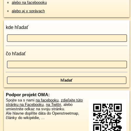
alebo na faceboooku
alebo aj v správach
kde hľadať
čo hľadať
Podpor projekt OMA:
Spojte sa s nami
na facebooku
,
zdieľajte túto
stránku na Facebooku
,
na Twittri
, alebo
umiestnite odkaz na svoju stránku.
Ale hlavne doplňte dáta do Openstreetmap,
články do wikipédie, ...