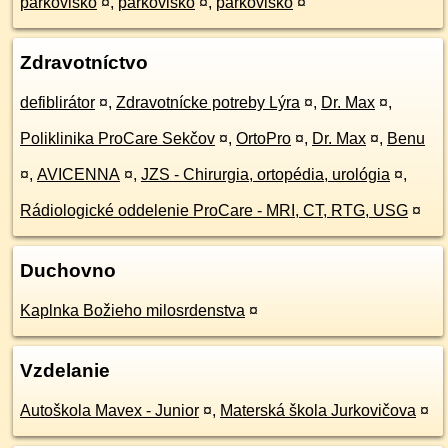
parkovisko
¤
,
parkovisko
¤
,
parkovisko
¤
Zdravotníctvo
defiblirátor
¤
,
Zdravotnícke potreby Lýra
¤
,
Dr. Max
¤
,
Poliklinika ProCare Sekčov
¤
,
OrtoPro
¤
,
Dr. Max
¤
,
Benu
¤
,
AVICENNA
¤
,
JZS - Chirurgia, ortopédia, urológia
¤
,
Rádiologické oddelenie ProCare - MRI, CT, RTG, USG
¤
Duchovno
Kaplnka Božieho milosrdenstva
¤
Vzdelanie
Autoškola Mavex - Junior
¤
,
Materská škola Jurkovičova
¤