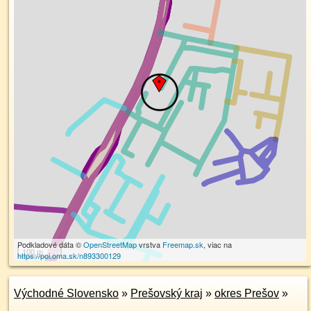
Podkladové dáta ©
OpenStreetMap
vrstva
Freemap.sk
, viac na
100 m
https://poi.oma.sk/n893300129
Východné Slovensko
»
Prešovský kraj
»
okres Prešov
»