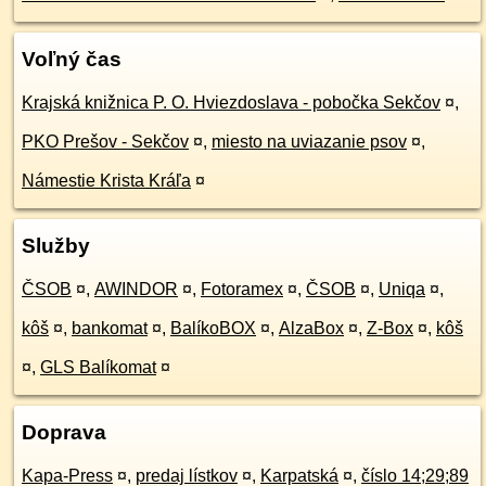
Voľný čas
Krajská knižnica P. O. Hviezdoslava - pobočka Sekčov
¤
,
PKO Prešov - Sekčov
¤
,
miesto na uviazanie psov
¤
,
Námestie Krista Kráľa
¤
Služby
ČSOB
¤
,
AWINDOR
¤
,
Fotoramex
¤
,
ČSOB
¤
,
Uniqa
¤
,
kôš
¤
,
bankomat
¤
,
BalíkoBOX
¤
,
AlzaBox
¤
,
Z-Box
¤
,
kôš
¤
,
GLS Balíkomat
¤
Doprava
Kapa-Press
¤
,
predaj lístkov
¤
,
Karpatská
¤
,
číslo 14;29;89