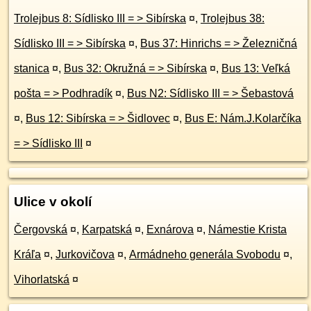
Trolejbus 8: Sídlisko III = > Sibírska
¤
,
Trolejbus 38:
Sídlisko III = > Sibírska
¤
,
Bus 37: Hinrichs = > Železničná
stanica
¤
,
Bus 32: Okružná = > Sibírska
¤
,
Bus 13: Veľká
pošta = > Podhradík
¤
,
Bus N2: Sídlisko III = > Šebastová
¤
,
Bus 12: Sibírska = > Šidlovec
¤
,
Bus E: Nám.J.Kolarčíka
= > Sídlisko III
¤
Ulice v okolí
Čergovská
¤
,
Karpatská
¤
,
Exnárova
¤
,
Námestie Krista
Kráľa
¤
,
Jurkovičova
¤
,
Armádneho generála Svobodu
¤
,
Vihorlatská
¤