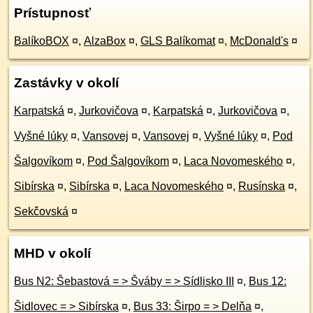
Prístupnosť
BalíkoBOX
¤
,
AlzaBox
¤
,
GLS Balíkomat
¤
,
McDonald's
¤
Zastávky v okolí
Karpatská
¤
,
Jurkovičova
¤
,
Karpatská
¤
,
Jurkovičova
¤
,
Vyšné lúky
¤
,
Vansovej
¤
,
Vansovej
¤
,
Vyšné lúky
¤
,
Pod
Šalgovíkom
¤
,
Pod Šalgovíkom
¤
,
Laca Novomeského
¤
,
Sibírska
¤
,
Sibírska
¤
,
Laca Novomeského
¤
,
Rusínska
¤
,
Sekčovská
¤
MHD v okolí
Bus N2: Šebastová = > Šváby = > Sídlisko III
¤
,
Bus 12:
Šidlovec = > Sibírska
¤
,
Bus 33: Širpo = > Delňa
¤
,