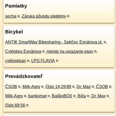
Pamiatky
socha
¤
,
Záruka pôvodu elektriny
¤
Bicykel
ANTIK SmartWay Bikesharing - Sekčov, Exnárova ul.
¤
,
Cyklobox Exnárova
¤
,
miesto na uviazanie psov
¤
,
cyklostojan
¤
,
LPG FLAVIA
¤
Prevádzkovateľ
ČSOB
¤
,
Milk-Agro
¤
,
číslo 14;29;89
¤
,
Dr. Max
¤
,
ČSOB
¤
,
Milk-Agro
¤
,
bankomat
¤
,
BalíkoBOX
¤
,
Billa
¤
,
Dr. Max
¤
,
číslo 69;56
¤