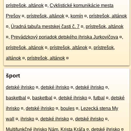
prístrešok, altánok
¤
,
Cyklistické komunikácie mesta
Prešov
¤
,
prístrešok, altánok
¤
,
komín
¤
,
prístrešok, altánok
¤
,
Úradná tabuľa mestskej časti č. 7
¤
,
prístrešok, altánok
¤
,
Prevádzkový poriadok detského ihriska Jurkovičova
¤
,
prístrešok, altánok
¤
,
prístrešok, altánok
¤
,
prístrešok,
altánok
¤
,
prístrešok, altánok
¤
šport
detské ihrisko
¤
,
detské ihrisko
¤
,
detské ihrisko
¤
,
basketbal
¤
,
basketbal
¤
,
detské ihrisko
¤
,
futbal
¤
,
detské
ihrisko
¤
,
detské ihrisko
¤
,
boules
¤
,
Lezecká stena My
wall
¤
,
ihrisko
¤
,
detské ihrisko
¤
,
detské ihrisko
¤
,
Multifunkčné ihrisko Nám. Krista Kráľa
¤
,
detské ihrisko
¤