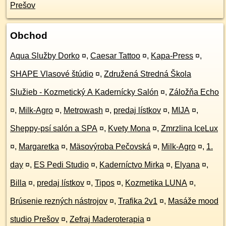
Prešov
Obchod
Aqua Služby Dorko
¤
,
Caesar Tattoo
¤
,
Kapa-Press
¤
,
SHAPE Vlasové štúdio
¤
,
Združená Stredná Škola
Služieb - Kozmetický A Kadernícky Salón
¤
,
Záložňa Echo
¤
,
Milk-Agro
¤
,
Metrowash
¤
,
predaj lístkov
¤
,
MIJA
¤
,
Sheppy-psí salón a SPA
¤
,
Kvety Mona
¤
,
Zmrzlina IceLux
¤
,
Margaretka
¤
,
Mäsovýroba Pečovská
¤
,
Milk-Agro
¤
,
1.
day
¤
,
ES Pedi Studio
¤
,
Kaderníctvo Mirka
¤
,
Elyana
¤
,
Billa
¤
,
predaj lístkov
¤
,
Tipos
¤
,
Kozmetika LUNA
¤
,
Brúsenie rezných nástrojov
¤
,
Trafika 2v1
¤
,
Masáže mood
studio Prešov
¤
,
Zefraj Maderoterapia
¤