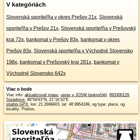
V kategóriách
Slovenská sporiteľňa v okres Prešov 21x
,
Slovenská
sporiteľňa v Prešov 21x
,
Slovenská sporiteľňa v Prešovský
kraj 72x
,
bankomat v Prešov 83x
,
bankomat v okres
Prešov 83x
,
Slovenská sporiteľňa v Východné Slovensko
198x
,
bankomat v Prešovský kraj 281x
,
bankomat v
Východné Slovensko 642x
Viac o bode
Viac info:
aktualizovať mapu
,
uprav v JOSM (pokročilé)
,
893300129
,
Súradnice:
48°59'43"N
,
21°16'10"E
stiahni GPX
, lon: 21.2696603, lat: 48.9954186, og type: place, og
locality: Prešov,