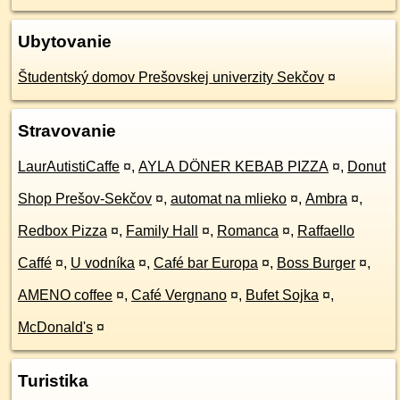
Ubytovanie
Študentský domov Prešovskej univerzity Sekčov
¤
Stravovanie
LaurAutistiCaffe
¤
,
AYLA DÖNER KEBAB PIZZA
¤
,
Donut
Shop Prešov-Sekčov
¤
,
automat na mlieko
¤
,
Ambra
¤
,
Redbox Pizza
¤
,
Family Hall
¤
,
Romanca
¤
,
Raffaello
Caffé
¤
,
U vodníka
¤
,
Café bar Europa
¤
,
Boss Burger
¤
,
AMENO coffee
¤
,
Café Vergnano
¤
,
Bufet Sojka
¤
,
McDonald's
¤
Turistika