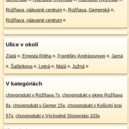
Rožňava, nákupné centrum
¤
,
Rožňava, Gemerská
¤
,
Rožňava, nákupné centrum
¤
Ulice v okolí
Zlatá
¤
,
Ernesta Rótha
¤
,
Františky Andrássyovej
¤
,
Jarná
¤
,
Šafárikova
¤
,
Letná
¤
,
Malá
¤
,
Južná
¤
V kategóriách
chovprodukt v Rožňava 7x
,
chovprodukt v okres Rožňava
8x
,
chovprodukt v Gemer 15x
,
chovprodukt v Košický kraj
57x
,
chovprodukt v Východné Slovensko 103x