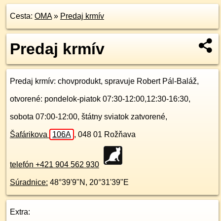
Cesta:
OMA
»
Predaj krmív
Predaj krmív
Predaj krmív
: chovprodukt, spravuje Robert Pál-Baláž,
otvorené: pondelok-piatok 07:30-12:00,12:30-16:30,
sobota 07:00-12:00, štátny sviatok zatvorené,
Šafárikova
106A
,
048 01
Rožňava
telefón +421 904 562 930
Súradnice:
48°39'9"N
,
20°31'39"E
Extra: