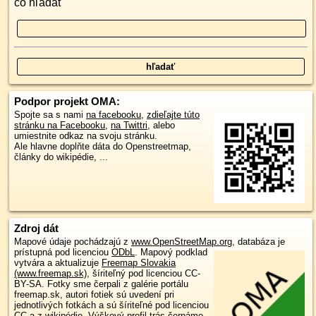
čo hľadať
Podpor projekt OMA:
Spojte sa s nami
na facebooku
,
zdieľajte túto
stránku na Facebooku
,
na Twittri
, alebo
umiestnite odkaz na svoju stránku.
Ale hlavne doplňte dáta do Openstreetmap,
články do wikipédie, ...
Zdroj dát
Mapové údaje pochádzajú z
www.OpenStreetMap.org
, databáza je
prístupná pod licenciou
ODbL
.
Mapový podklad
vytvára a aktualizuje
Freemap Slovakia
(www.freemap.sk)
, šíriteľný pod licenciou CC-
BY-SA. Fotky sme čerpali z galérie portálu
freemap.sk, autori fotiek sú uvedení pri
jednotlivých fotkách a sú šíriteľné pod licenciou
CC a z wikipédie. Výškový profil trás čerpáme