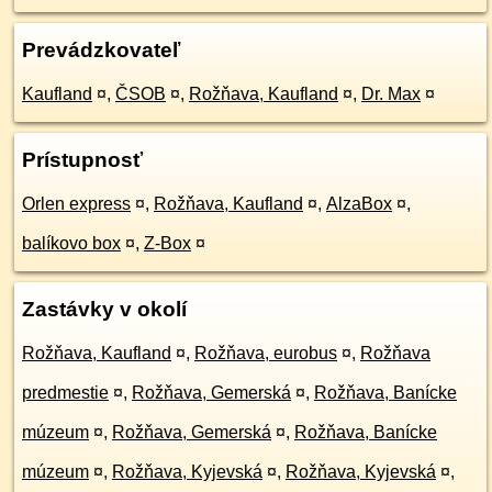
Prevádzkovateľ
Kaufland
¤
,
ČSOB
¤
,
Rožňava, Kaufland
¤
,
Dr. Max
¤
Prístupnosť
Orlen express
¤
,
Rožňava, Kaufland
¤
,
AlzaBox
¤
,
balíkovo box
¤
,
Z-Box
¤
Zastávky v okolí
Rožňava, Kaufland
¤
,
Rožňava, eurobus
¤
,
Rožňava
predmestie
¤
,
Rožňava, Gemerská
¤
,
Rožňava, Banícke
múzeum
¤
,
Rožňava, Gemerská
¤
,
Rožňava, Banícke
múzeum
¤
,
Rožňava, Kyjevská
¤
,
Rožňava, Kyjevská
¤
,