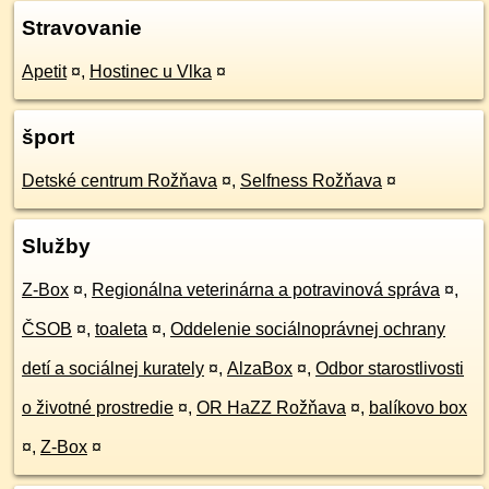
Stravovanie
Apetit
¤
,
Hostinec u Vlka
¤
šport
Detské centrum Rožňava
¤
,
Selfness Rožňava
¤
Služby
Z-Box
¤
,
Regionálna veterinárna a potravinová správa
¤
,
ČSOB
¤
,
toaleta
¤
,
Oddelenie sociálnoprávnej ochrany
detí a sociálnej kurately
¤
,
AlzaBox
¤
,
Odbor starostlivosti
o životné prostredie
¤
,
OR HaZZ Rožňava
¤
,
balíkovo box
¤
,
Z-Box
¤