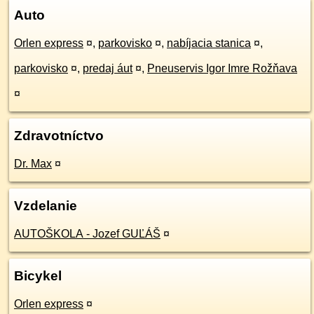
Auto
Orlen express
¤
,
parkovisko
¤
,
nabíjacia stanica
¤
,
parkovisko
¤
,
predaj áut
¤
,
Pneuservis Igor Imre Rožňava
¤
Zdravotníctvo
Dr. Max
¤
Vzdelanie
AUTOŠKOLA - Jozef GUĽÁŠ
¤
Bicykel
Orlen express
¤