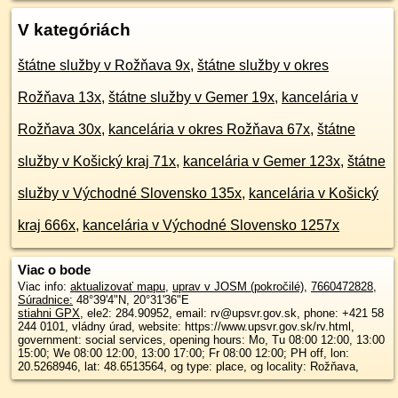
V kategóriách
štátne služby v Rožňava 9x
,
štátne služby v okres
Rožňava 13x
,
štátne služby v Gemer 19x
,
kancelária v
Rožňava 30x
,
kancelária v okres Rožňava 67x
,
štátne
služby v Košický kraj 71x
,
kancelária v Gemer 123x
,
štátne
služby v Východné Slovensko 135x
,
kancelária v Košický
kraj 666x
,
kancelária v Východné Slovensko 1257x
Viac o bode
Viac info:
aktualizovať mapu
,
uprav v JOSM (pokročilé)
,
7660472828
,
Súradnice:
48°39'4"N
,
20°31'36"E
stiahni GPX
, ele2: 284.90952, email: rv@upsvr.gov.sk, phone: +421 58
244 0101, vládny úrad, website: https://www.upsvr.gov.sk/rv.html,
government: social services, opening hours: Mo, Tu 08:00 12:00, 13:00
15:00; We 08:00 12:00, 13:00 17:00; Fr 08:00 12:00; PH off, lon:
20.5268946, lat: 48.6513564, og type: place, og locality: Rožňava,