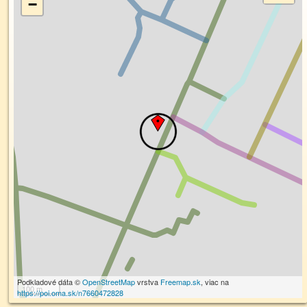
−
Podkladové dáta ©
OpenStreetMap
vrstva
Freemap.sk
, viac na
100 m
https://poi.oma.sk/n7660472828