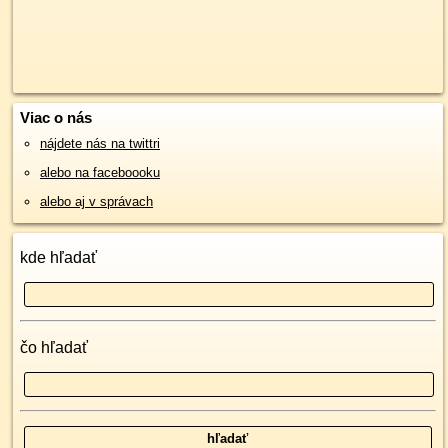
Viac o nás
nájdete nás na twittri
alebo na faceboooku
alebo aj v správach
kde hľadať
čo hľadať