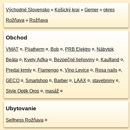
Východné Slovensko
»
Košický kraj
»
Gemer
»
okres
Rožňava
»
Rožňava
Obchod
VMAT
¤
,
Pijatherm
¤
,
Bob
¤
,
PRB Elektro
¤
,
Nábytok
Beáta
¤
,
Kvety Aďka
¤
,
Bezpečné liehoviny
¤
,
Kaufland
¤
,
Predaj krmív
¤
,
Flamengo
¤
,
Víno Levice
¤
,
Rosa nails
¤
,
GECO
¤
,
Smartshop
¤
,
Barber
¤
,
LAAX
¤
,
stavebniny
¤
,
Style Optik Oros
¤
,
masáž
¤
Ubytovanie
Selfness Rožňava
¤