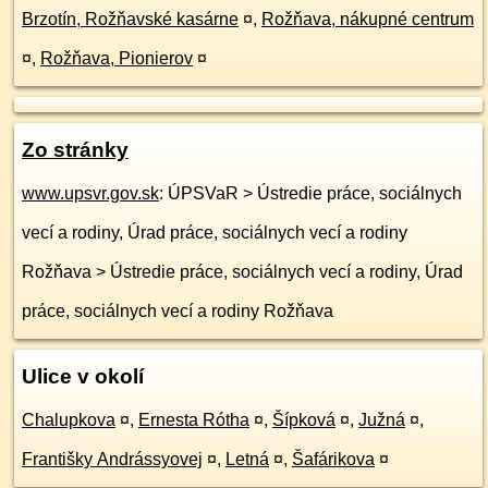
Brzotín, Rožňavské kasárne
¤
,
Rožňava, nákupné centrum
¤
,
Rožňava, Pionierov
¤
Zo stránky
www.upsvr.gov.sk
: ÚPSVaR > Ústredie práce, sociálnych
vecí a rodiny, Úrad práce, sociálnych vecí a rodiny
Rožňava > Ústredie práce, sociálnych vecí a rodiny, Úrad
práce, sociálnych vecí a rodiny Rožňava
Ulice v okolí
Chalupkova
¤
,
Ernesta Rótha
¤
,
Šípková
¤
,
Južná
¤
,
Františky Andrássyovej
¤
,
Letná
¤
,
Šafárikova
¤