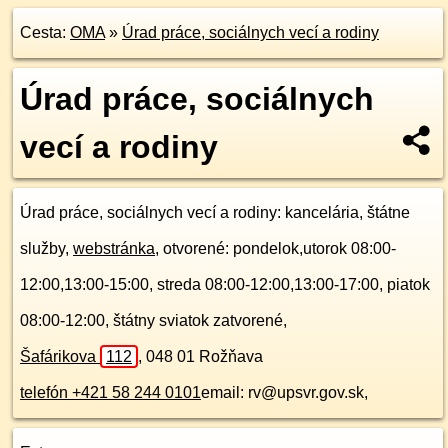
Cesta:
OMA
»
Úrad práce, sociálnych vecí a rodiny
Úrad práce, sociálnych
vecí a rodiny
Úrad práce, sociálnych vecí a rodiny
: kancelária, štátne
služby,
webstránka
, otvorené: pondelok,utorok 08:00-
12:00,13:00-15:00, streda 08:00-12:00,13:00-17:00, piatok
08:00-12:00, štátny sviatok zatvorené,
Šafárikova
112
,
048 01
Rožňava
telefón +421 58 244 0101
email: rv@upsvr.gov.sk,