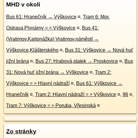
MHD v okolí
Bus 61: Hranečník → Výškovice
¤
,
Tram 6: Mor.
Ostrava,Plynárny = > Výškovice
¤
,
Bus 41:
(Vratimov,Kartonážka) Vratimov,náměstí →
Výškovice,Klášterského
¤
,
Bus 31: Výškovice → Nová huť
jižní brána
¤
,
Bus 27: Hrabová,statek → Proskovice
¤
,
Bus
31: Nová huť jižní brána → Výškovice
¤
,
Tram 2:
Výškovice = > Hlavní nádraží
¤
,
Bus 61: Výškovice →
Hranečník
¤
,
Tram 2: Hlavní nádraží = > Výškovice
¤
,
96
¤
,
Tram 7: Výškovice = > Poruba, Vřesinská
¤
Zo stránky