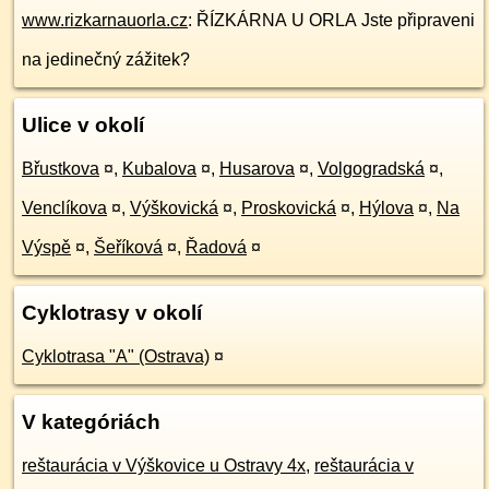
www.rizkarnauorla.cz
: ŘÍZKÁRNA U ORLA Jste připraveni
na jedinečný zážitek?
Ulice v okolí
Břustkova
¤
,
Kubalova
¤
,
Husarova
¤
,
Volgogradská
¤
,
Venclíkova
¤
,
Výškovická
¤
,
Proskovická
¤
,
Hýlova
¤
,
Na
Výspě
¤
,
Šeříková
¤
,
Řadová
¤
Cyklotrasy v okolí
Cyklotrasa "A" (Ostrava)
¤
V kategóriách
reštaurácia v Výškovice u Ostravy 4x
,
reštaurácia v