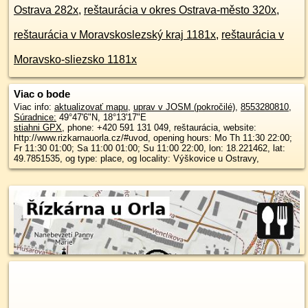
Ostrava 282x
,
reštaurácia v okres Ostrava-město 320x
,
reštaurácia v Moravskoslezský kraj 1181x
,
reštaurácia v
Moravsko-sliezsko 1181x
Viac o bode
Viac info:
aktualizovať mapu
,
uprav v JOSM (pokročilé)
,
8553280810
,
Súradnice:
49°47'6"N
,
18°13'17"E
stiahni GPX
, phone: +420 591 131 049, reštaurácia, website:
http://www.rizkarnauorla.cz/#uvod, opening hours: Mo Th 11:30 22:00;
Fr 11:30 01:00; Sa 11:00 01:00; Su 11:00 22:00, lon: 18.221462, lat:
49.7851535, og type: place, og locality: Výškovice u Ostravy,