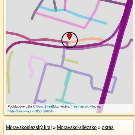
Podkladové dáta ©
OpenStreetMap
vrstva
Freemap.sk
, viac na
100 m
https://poi.oma.sk/n8553280810
Moravskoslezský kraj
»
Moravsko-sliezsko
»
okres