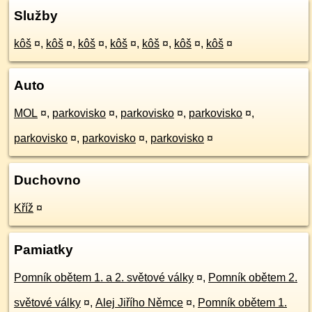
Služby
kôš
¤
,
kôš
¤
,
kôš
¤
,
kôš
¤
,
kôš
¤
,
kôš
¤
,
kôš
¤
Auto
MOL
¤
,
parkovisko
¤
,
parkovisko
¤
,
parkovisko
¤
,
parkovisko
¤
,
parkovisko
¤
,
parkovisko
¤
Duchovno
Kříž
¤
Pamiatky
Pomník obětem 1. a 2. světové války
¤
,
Pomník obětem 2.
světové války
¤
,
Alej Jiřího Němce
¤
,
Pomník obětem 1.