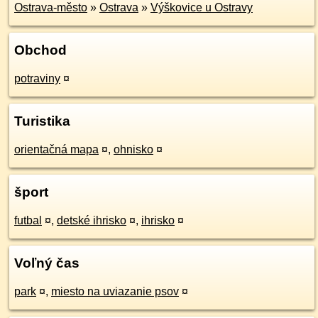
Ostrava-město
»
Ostrava
»
Výškovice u Ostravy
Obchod
potraviny
¤
Turistika
orientačná mapa
¤
,
ohnisko
¤
šport
futbal
¤
,
detské ihrisko
¤
,
ihrisko
¤
Voľný čas
park
¤
,
miesto na uviazanie psov
¤