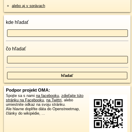
alebo aj v správach
kde hľadať
čo hľadať
Podpor projekt OMA:
Spojte sa s nami
na facebooku
,
zdieľajte túto
stránku na Facebooku
,
na Twittri
, alebo
umiestnite odkaz na svoju stránku.
Ale hlavne doplňte dáta do Openstreetmap,
články do wikipédie, ...