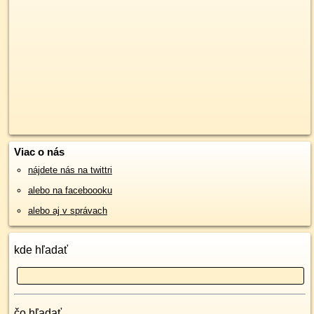
Viac o nás
nájdete nás na twittri
alebo na faceboooku
alebo aj v správach
kde hľadať
čo hľadať