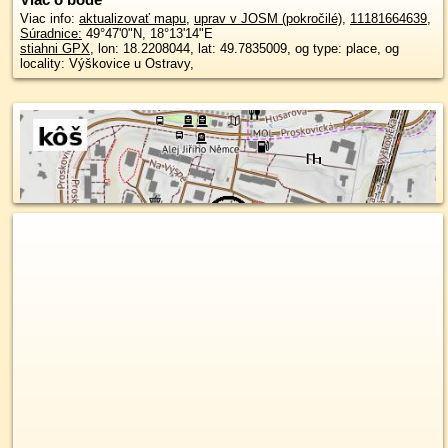
Viac info:
aktualizovať mapu
,
uprav v JOSM (pokročilé)
,
11181664639
,
Súradnice:
49°47'0"N
,
18°13'14"E
stiahni GPX
, lon: 18.2208044, lat: 49.7835009, og type: place, og
locality: Výškovice u Ostravy,