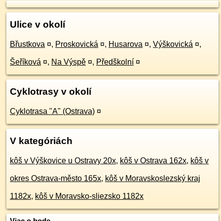
Ulice v okolí
Břustkova
¤
,
Proskovická
¤
,
Husarova
¤
,
Výškovická
¤
,
Šeříková
¤
,
Na Výspě
¤
,
Předškolní
¤
Cyklotrasy v okolí
Cyklotrasa "A" (Ostrava)
¤
V kategóriách
kôš v Výškovice u Ostravy 20x
,
kôš v Ostrava 162x
,
kôš v
okres Ostrava-město 165x
,
kôš v Moravskoslezský kraj
1182x
,
kôš v Moravsko-sliezsko 1182x
Viac o bode