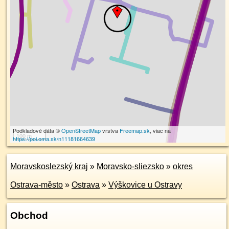
Podkladové dáta ©
OpenStreetMap
vrstva
Freemap.sk
, viac na
100 m
https://poi.oma.sk/n11181664639
Moravskoslezský kraj
»
Moravsko-sliezsko
»
okres
Ostrava-město
»
Ostrava
»
Výškovice u Ostravy
Obchod