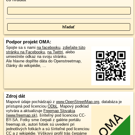
Podpor projekt OMA:
Spojte sa s nami
na facebooku
,
zdieľajte túto
stránku na Facebooku
,
na Twittri
, alebo
umiestnite odkaz na svoju stránku.
Ale hlavne doplňte dáta do Openstreetmap,
články do wikipédie, ...
Zdroj dát
Mapové údaje pochádzajú z
www.OpenStreetMap.org
, databáza je
prístupná pod licenciou
ODbL
.
Mapový podklad
vytvára a aktualizuje
Freemap Slovakia
(www.freemap.sk)
, šíriteľný pod licenciou CC-
BY-SA. Fotky sme čerpali z galérie portálu
freemap.sk, autori fotiek sú uvedení pri
jednotlivých fotkách a sú šíriteľné pod licenciou
CC a z wikipédie. Výškový profil trás čerpáme