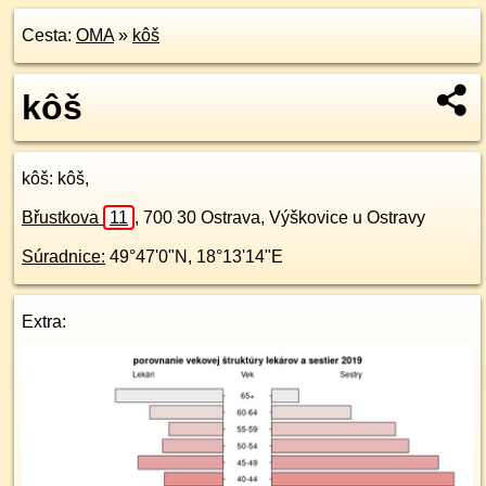
Cesta:
OMA
»
kôš
kôš
kôš
: kôš,
Břustkova
11
,
700 30
Ostrava, Výškovice u Ostravy
Súradnice:
49°47'0"N
,
18°13'14"E
Extra: