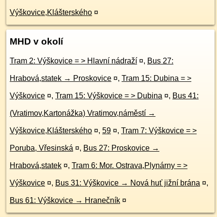
Výškovice,Klášterského
¤
MHD v okolí
Tram 2: Výškovice = > Hlavní nádraží
¤
,
Bus 27:
Hrabová,statek → Proskovice
¤
,
Tram 15: Dubina = >
Výškovice
¤
,
Tram 15: Výškovice = > Dubina
¤
,
Bus 41:
(Vratimov,Kartonážka) Vratimov,náměstí →
Výškovice,Klášterského
¤
,
59
¤
,
Tram 7: Výškovice = >
Poruba, Vřesinská
¤
,
Bus 27: Proskovice →
Hrabová,statek
¤
,
Tram 6: Mor. Ostrava,Plynárny = >
Výškovice
¤
,
Bus 31: Výškovice → Nová huť jižní brána
¤
,
Bus 61: Výškovice → Hranečník
¤