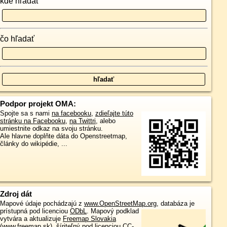
kde hľadať
čo hľadať
Podpor projekt OMA:
Spojte sa s nami
na facebooku
,
zdieľajte túto
stránku na Facebooku
,
na Twittri
, alebo
umiestnite odkaz na svoju stránku.
Ale hlavne doplňte dáta do Openstreetmap,
články do wikipédie, ...
Zdroj dát
Mapové údaje pochádzajú z
www.OpenStreetMap.org
, databáza je
prístupná pod licenciou
ODbL
.
Mapový podklad
vytvára a aktualizuje
Freemap Slovakia
(www.freemap.sk)
, šíriteľný pod licenciou CC-