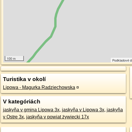
100 m
Podkladové 
Turistika v okolí
Lipowa - Magurka Radziechowska
¤
V kategóriách
jaskyňa v gmina Lipowa 3x
,
jaskyňa v Lipowa 3x
,
jaskyňa
v Ostre 3x
,
jaskyňa v powiat żywiecki 17x