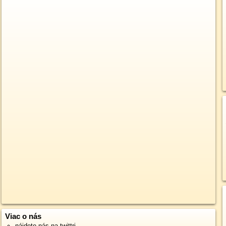
Viac o nás
nájdete nás na twittri