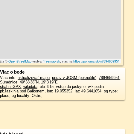
dáta ©
OpenStreetMap
vrstva
Freemap.sk
, viac na
https://poi.oma.sk/n7894659951
Viac o bode
Viac info:
aktualizovať mapu
,
uprav v JOSM (pokročilé)
,
7894659951
,
Súradnice:
49°38'38"N
,
19°3'19"E
stiahni GPX
,
wikidata
, ele: 915, vstup do jaskyne, wikipedia:
pl:Jaskinia pod Balkonem, lon: 19.055352, lat: 49.6441654, og type:
place, og locality: Ostre,