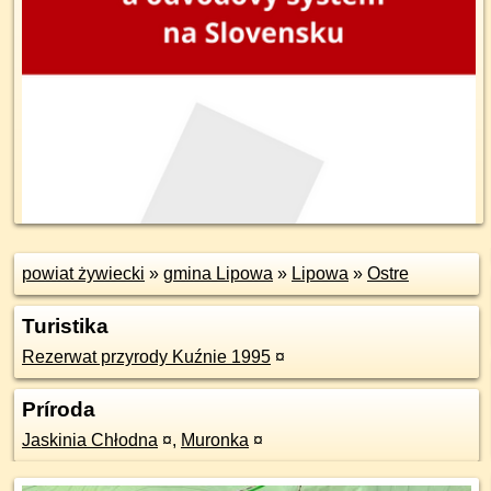
powiat żywiecki
»
gmina Lipowa
»
Lipowa
»
Ostre
Turistika
Rezerwat przyrody Kuźnie 1995
¤
Príroda
Jaskinia Chłodna
¤
,
Muronka
¤