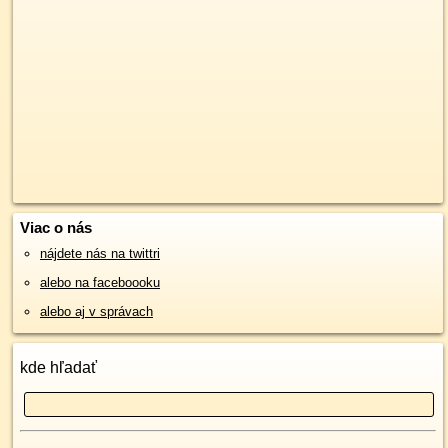
Viac o nás
nájdete nás na twittri
alebo na faceboooku
alebo aj v správach
kde hľadať