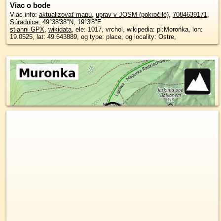
Viac o bode
Viac info:
aktualizovať mapu
,
uprav v JOSM (pokročilé)
,
7084639171
,
Súradnice:
49°38'38"N
,
19°3'8"E
stiahni GPX
,
wikidata
, ele: 1017, vrchol, wikipedia: pl:Morońka, lon:
19.0525, lat: 49.643889, og type: place, og locality: Ostre,