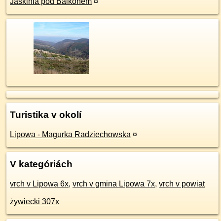
Jaskinia pod Balkonem
¤
Turistika v okolí
Lipowa - Magurka Radziechowska
¤
V kategóriách
vrch v Lipowa 6x
,
vrch v gmina Lipowa 7x
,
vrch v powiat
żywiecki 307x