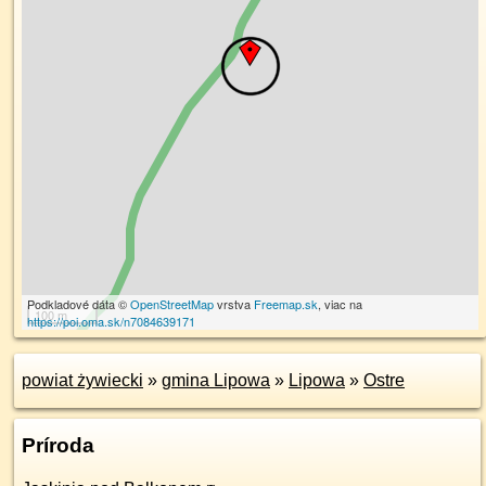
Podkladové dáta ©
OpenStreetMap
vrstva
Freemap.sk
, viac na
100 m
https://poi.oma.sk/n7084639171
powiat żywiecki
»
gmina Lipowa
»
Lipowa
»
Ostre
Príroda