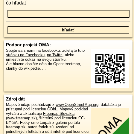
čo hľadať
Podpor projekt OMA:
Spojte sa s nami
na facebooku
,
zdieľajte túto
stránku na Facebooku
,
na Twittri
, alebo
umiestnite odkaz na svoju stránku.
Ale hlavne doplňte dáta do Openstreetmap,
články do wikipédie, ...
Zdroj dát
Mapové údaje pochádzajú z
www.OpenStreetMap.org
, databáza je
prístupná pod licenciou
ODbL
.
Mapový podklad
vytvára a aktualizuje
Freemap Slovakia
(www.freemap.sk)
, šíriteľný pod licenciou CC-
BY-SA. Fotky sme čerpali z galérie portálu
freemap.sk, autori fotiek sú uvedení pri
jednotlivých fotkách a sú šíriteľné pod licenciou