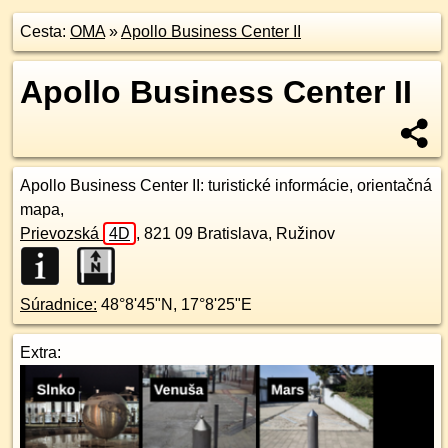
Cesta:
OMA
»
Apollo Business Center II
Apollo Business Center II
Apollo Business Center II
: turistické informácie, orientačná
mapa,
Prievozská
4D
,
821 09
Bratislava, Ružinov
Súradnice:
48°8'45"N
,
17°8'25"E
Extra: