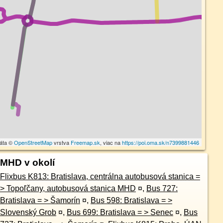
dáta ©
OpenStreetMap
vrstva
Freemap.sk
, viac na
https://poi.oma.sk/n7399881446
MHD v okolí
Flixbus K813: Bratislava, centrálna autobusová stanica =
> Topoľčany, autobusová stanica MHD
¤
,
Bus 727:
Bratislava = > Šamorín
¤
,
Bus 598: Bratislava = >
Slovenský Grob
¤
,
Bus 699: Bratislava = > Senec
¤
,
Bus