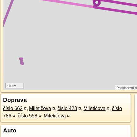
100 m
Podkladové 
Doprava
číslo 662
¤
,
Miletičova
¤
,
číslo 423
¤
,
Miletičova
¤
,
číslo
786
¤
,
číslo 558
¤
,
Miletičova
¤
Auto