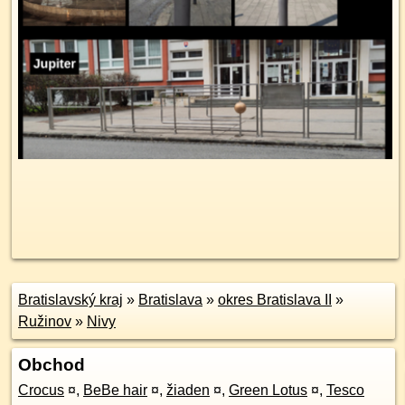
Bratislavský kraj
»
Bratislava
»
okres Bratislava II
»
Ružinov
»
Nivy
Obchod
Crocus
¤
,
BeBe hair
¤
,
žiaden
¤
,
Green Lotus
¤
,
Tesco