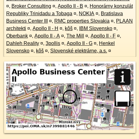
¤
,
Broker Consulting
¤
,
Apollo II - B
¤
,
Honorárny konzulát
Republiky Trinidadu a Tobaga
¤
,
NOKIA
¤
,
Bratislava
Business Center III
¤
,
RMC properties Slovakia
¤
,
PLAAN
architekti
¤
,
Apollo II - H
¤
,
kôš
¤
,
IBM Slovensko
¤
,
Oberbank
¤
,
Apollo II - A
¤
,
The Mill
¤
,
Apollo II - F
¤
,
Dahleh Reality
¤
,
3pollis
¤
,
Apollo II - G
¤
,
Henkel
Slovensko
¤
,
kôš
¤
,
Slovenské elektrárne, a.s.
¤