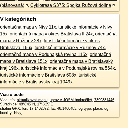
(plánovaná)
¤
,
Cyklotrasa S375: Spojka Ružová dolina
¤
V kategóriách
orientačná mapa v Nivy 11x
,
turistické informácie v Nivy
15x
,
orientačná mapa v okres Bratislava II 24x
,
orientačná
mapa v Ružinov 28x
,
turistické informácie v okres
Bratislava II 66x
,
turistické informácie v Ružinov 74x
,
orientačná mapa v Podunajská rovina 115x
,
orientačná
mapa v Bratislava 151x
,
orientačná mapa v Bratislavský
kraj 196x
,
turistické informácie v Podunajská rovina 564x
,
turistické informácie v Bratislava 608x
,
turistické
informácie v Bratislavský kraj 1049x
Viac o bode
Viac info:
aktualizovať mapu
,
uprav v JOSM (pokročilé)
,
7399881446
,
Súradnice:
48°8'45"N
,
17°8'25"E
stiahni GPX
, lon: 17.1402872, lat: 48.1460483, og type: place, og
locality: Nivy,