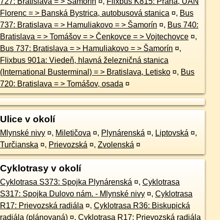
727: Bratislava = > Šamorín
¤
,
Flixbus K815: Praha, ÚAN
Florenc = > Banská Bystrica, autobusová stanica
¤
,
Bus
737: Bratislava = > Hamuliakovo = > Šamorín
¤
,
Bus 740:
Bratislava = > Tomášov = > Čenkovce = > Vojtechovce
¤
,
Bus 737: Bratislava = > Hamuliakovo = > Šamorín
¤
,
Flixbus 901a: Viedeň, hlavná železničná stanica
(International Busterminal) = > Bratislava, Letisko
¤
,
Bus
720: Bratislava = > Tomášov, osada
¤
Ulice v okolí
Mlynské nivy
¤
,
Miletičova
¤
,
Plynárenská
¤
,
Liptovská
¤
,
Turčianska
¤
,
Prievozská
¤
,
Zvolenská
¤
Cyklotrasy v okolí
Cyklotrasa S373: Spojka Plynárenská
¤
,
Cyklotrasa
S317: Spojka Dulovo nám. - Mlynské nivy
¤
,
Cyklotrasa
R17: Prievozská radiála
¤
,
Cyklotrasa R36: Biskupická
radiála (plánovaná)
¤
,
Cyklotrasa R17: Prievozská radiála