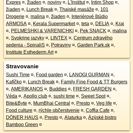
Expres
¤
,
žiaden
¤
,
noviny
¤
,
L'Institut
¤
,
Intim Shop
¤
,
žiaden
¤
,
Lunch Break
¤
,
Thajské masáže
¤
,
101
Drogerie
¤
,
malina
¤
,
žiaden
¤
,
Interiérové štúdio
ARMOSA
¤
,
Kerala Supermarket
¤
,
teta
¤
,
DELIA
¤
,
Kraj
¤
,
PELMESHKI & VARENICHKI
¤
,
Pek SNACK
¤
,
malina
¤
,
Svokrine jazyky
¤
,
LINTEX
¤
,
Centrum zdravého
sedenia - SpinaliS
¤
,
Potraviny
¤
,
Garden Park.sk
¤
,
Institute Esthederm Art
¤
Stravovanie
Sushi Time
¤
,
Food garden
¤
,
LANOGI GURMAN
¤
,
Kafíčko
¤
,
Lunch Break
¤
,
Family Fine Food & TT Burgers
¤
,
AMERIKANOS
¤
,
Buddies
¤
,
FRESH GARDEN
¤
,
Véda
¤
,
Apollo club
¤
,
sushi time
¤
,
Sweet Spot
¤
,
Bite&Byte
¤
,
MumBhai Central
¤
,
Presto
¤
,
Veg life
¤
,
Food culture
¤
,
rýchle občerstvenie
¤
,
Coffia Cafe
¤
,
DÖNER HAUS
¤
,
Presto
¤
,
Alaturka
¤
,
Ázijské bistro
Bamboo Green
¤