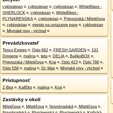
cyklostojan
¤
,
cyklostojan
¤
,
cyklostojan
¤
,
WhiteBikes -
SHERLOCK
¤
,
cyklostojan
¤
,
WhiteBikes -
PLYNARENSKA
¤
,
cyklostojan
¤
,
Prievozská / Miletičova
¤
,
cyklostojan
¤
,
miesto na uviazanie psov
¤
,
cyklostojan
¤
,
Mlynské nivy - východ
¤
Prevádzkovateľ
Tesco Expres
¤
,
číslo 662
¤
,
FRESH GARDEN
¤
,
101
Drogerie
¤
,
malina
¤
,
teta
¤
,
DELIA
¤
,
BalíkoBOX
¤
,
Prievozská / Miletičova
¤
,
Kraj
¤
,
číslo 423
¤
,
číslo 786
¤
,
číslo 558
¤
,
malina
¤
,
Dr. Max
¤
,
Mlynské nivy - východ
¤
Prístupnosť
Z-Box
¤
,
Kafíčko
¤
,
malina
¤
,
Kraj
¤
Zastávky v okolí
Miletičova
¤
,
Miletičova
¤
,
Novohradská
¤
,
Miletičova
¤
,
Novohradská
¤
,
Plynárenská
¤
,
Plynárenská
¤
,
Košická