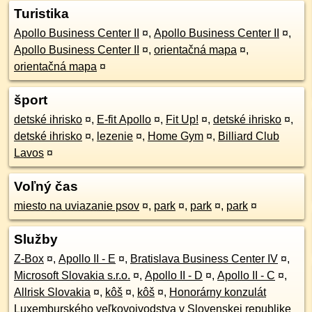
Turistika
Apollo Business Center II
¤
,
Apollo Business Center II
¤
,
Apollo Business Center II
¤
,
orientačná mapa
¤
,
orientačná mapa
¤
šport
detské ihrisko
¤
,
E-fit Apollo
¤
,
Fit Up!
¤
,
detské ihrisko
¤
,
detské ihrisko
¤
,
lezenie
¤
,
Home Gym
¤
,
Billiard Club
Lavos
¤
Voľný čas
miesto na uviazanie psov
¤
,
park
¤
,
park
¤
,
park
¤
Služby
Z-Box
¤
,
Apollo II - E
¤
,
Bratislava Business Center IV
¤
,
Microsoft Slovakia s.r.o.
¤
,
Apollo II - D
¤
,
Apollo II - C
¤
,
Allrisk Slovakia
¤
,
kôš
¤
,
kôš
¤
,
Honorárny konzulát
Luxemburského veľkovojvodstva v Slovenskej republike