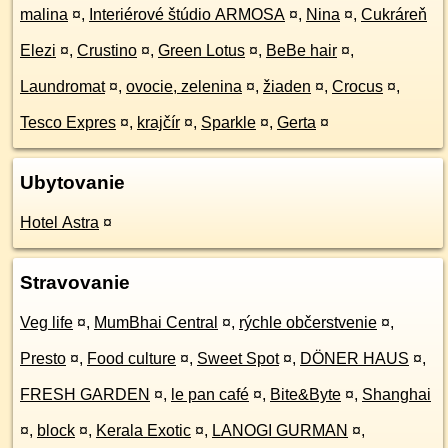
malina
¤
,
Interiérové štúdio ARMOSA
¤
,
Nina
¤
,
Cukráreň
Elezi
¤
,
Crustino
¤
,
Green Lotus
¤
,
BeBe hair
¤
,
Laundromat
¤
,
ovocie, zelenina
¤
,
žiaden
¤
,
Crocus
¤
,
Tesco Expres
¤
,
krajčír
¤
,
Sparkle
¤
,
Gerta
¤
Ubytovanie
Hotel Astra
¤
Stravovanie
Veg life
¤
,
MumBhai Central
¤
,
rýchle občerstvenie
¤
,
Presto
¤
,
Food culture
¤
,
Sweet Spot
¤
,
DÖNER HAUS
¤
,
FRESH GARDEN
¤
,
le pan café
¤
,
Bite&Byte
¤
,
Shanghai
¤
,
block
¤
,
Kerala Exotic
¤
,
LANOGI GURMAN
¤
,