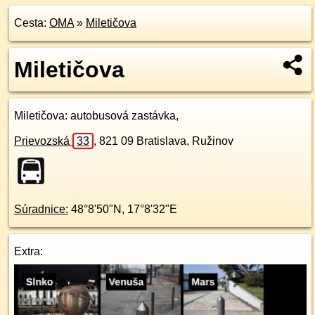
Cesta:
OMA
»
Miletičova
Miletičova
Miletičova
: autobusová zastávka,
Prievozská
33
,
821 09
Bratislava, Ružinov
Súradnice:
48°8'50"N
,
17°8'32"E
Extra: