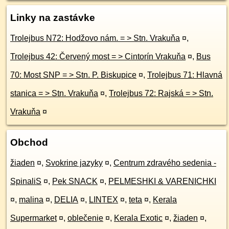
Linky na zastávke
Trolejbus N72: Hodžovo nám. = > Stn. Vrakuňa
¤
,
Trolejbus 42: Červený most = > Cintorín Vrakuňa
¤
,
Bus
70: Most SNP = > Stn. P. Biskupice
¤
,
Trolejbus 71: Hlavná
stanica = > Stn. Vrakuňa
¤
,
Trolejbus 72: Rajská = > Stn.
Vrakuňa
¤
Obchod
žiaden
¤
,
Svokrine jazyky
¤
,
Centrum zdravého sedenia -
SpinaliS
¤
,
Pek SNACK
¤
,
PELMESHKI & VARENICHKI
¤
,
malina
¤
,
DELIA
¤
,
LINTEX
¤
,
teta
¤
,
Kerala
Supermarket
¤
,
oblečenie
¤
,
Kerala Exotic
¤
,
žiaden
¤
,