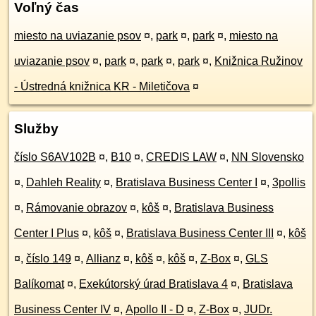
Voľný čas
miesto na uviazanie psov
¤
,
park
¤
,
park
¤
,
miesto na
uviazanie psov
¤
,
park
¤
,
park
¤
,
park
¤
,
Knižnica Ružinov
- Ústredná knižnica KR - Miletičova
¤
Služby
číslo S6AV102B
¤
,
B10
¤
,
CREDIS LAW
¤
,
NN Slovensko
¤
,
Dahleh Reality
¤
,
Bratislava Business Center I
¤
,
3pollis
¤
,
Rámovanie obrazov
¤
,
kôš
¤
,
Bratislava Business
Center I Plus
¤
,
kôš
¤
,
Bratislava Business Center III
¤
,
kôš
¤
,
číslo 149
¤
,
Allianz
¤
,
kôš
¤
,
kôš
¤
,
Z-Box
¤
,
GLS
Balíkomat
¤
,
Exekútorský úrad Bratislava 4
¤
,
Bratislava
Business Center IV
¤
,
Apollo II - D
¤
,
Z-Box
¤
,
JUDr.