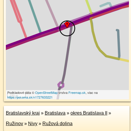
Podkladové dáta ©
OpenStreetMap
vrstva
Freemap.sk
, viac na
100 m
https://poi.oma.sk/n1727633221
Bratislavský kraj
»
Bratislava
»
okres Bratislava II
»
Ružinov
»
Nivy
»
Ružová dolina