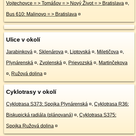
Vojtechovce = > Tomášov = > Nový Život = > Bratislava
¤
,
Bus 610: Malinovo = > Bratislava
¤
Ulice v okolí
Jarabinková
¤
,
Sklenárova
¤
,
Liptovská
¤
,
Miletičova
¤
,
Plynárenská
¤
,
Zvolenská
¤
,
Prievozská
¤
,
Martinčekova
¤
,
Ružová dolina
¤
Cyklotrasy v okolí
Cyklotrasa S373: Spojka Plynárenská
¤
,
Cyklotrasa R36:
Biskupická radiála (plánovaná)
¤
,
Cyklotrasa S375:
Spojka Ružová dolina
¤