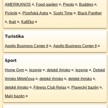
AMERIKANOS
¤
,
Food garden
¤
,
Presto
¤
,
Buddies
¤
,
Picknik
¤
,
Plzeňská Astra
¤
,
Sushi Time
¤
,
Black Panther
¤
,
thali
¤
,
Kafíčko
¤
Turistika
Apollo Business Center II
¤
,
Apollo Business Center II
¤
šport
Home Gym
¤
,
lezenie
¤
,
detské ihrisko
¤
,
lezenie
¤
,
Detské
ihrisko Miletičova
¤
,
detské ihrisko
¤
,
detské ihrisko
¤
,
detské ihrisko
¤
,
Fitness Club Relax
¤
,
Plavecký bazén
¤
,
Malý bazén
¤