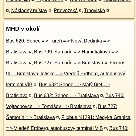
¤
,
Nákladný prístav
¤
,
Prievozská
¤
,
Trhovisko
¤
MHD v okolí
Bus 620: Senec = > Tureň = > Nová Dedinka = >
Bratislava
¤
,
Bus 799: Šamorín = > Hamuliakovo = >
Bratislava
¤
,
Bus 727: Šamorín = > Bratislava
¤
,
Flixbus
901: Bratislava, letisko = > Viedeň Erdberg, autobusový
terminál VIB
¤
,
Bus 632: Senec = > Malý Biel = >
Bratislava
¤
,
Bus 632: Senec = > Bratislava
¤
,
Bus 740:
Vojtechovce = > Tomášov = > Bratislava
¤
,
Bus 727:
Šamorín = > Bratislava
¤
,
Flixbus N1291: Medyka Granica
= > Viedeň Erdberg, autobusový terminál VIB
¤
,
Bus 740: