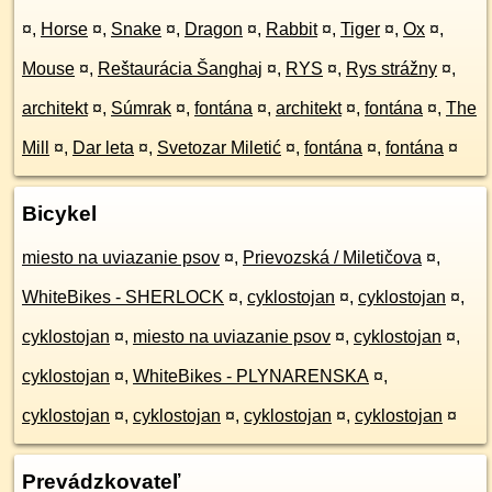
¤
,
Horse
¤
,
Snake
¤
,
Dragon
¤
,
Rabbit
¤
,
Tiger
¤
,
Ox
¤
,
Mouse
¤
,
Reštaurácia Šanghaj
¤
,
RYS
¤
,
Rys strážny
¤
,
architekt
¤
,
Súmrak
¤
,
fontána
¤
,
architekt
¤
,
fontána
¤
,
The
Mill
¤
,
Dar leta
¤
,
Svetozar Miletić
¤
,
fontána
¤
,
fontána
¤
Bicykel
miesto na uviazanie psov
¤
,
Prievozská / Miletičova
¤
,
WhiteBikes - SHERLOCK
¤
,
cyklostojan
¤
,
cyklostojan
¤
,
cyklostojan
¤
,
miesto na uviazanie psov
¤
,
cyklostojan
¤
,
cyklostojan
¤
,
WhiteBikes - PLYNARENSKA
¤
,
cyklostojan
¤
,
cyklostojan
¤
,
cyklostojan
¤
,
cyklostojan
¤
Prevádzkovateľ