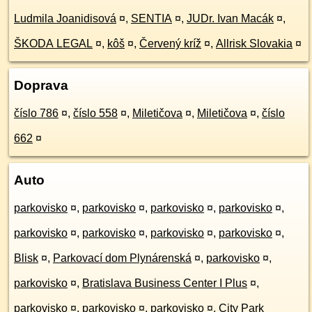
Ludmila Joanidisová
¤
,
SENTIA
¤
,
JUDr. Ivan Macák
¤
,
ŠKODA LEGAL
¤
,
kôš
¤
,
Červený kríž
¤
,
Allrisk Slovakia
¤
Doprava
číslo 786
¤
,
číslo 558
¤
,
Miletičova
¤
,
Miletičova
¤
,
číslo
662
¤
Auto
parkovisko
¤
,
parkovisko
¤
,
parkovisko
¤
,
parkovisko
¤
,
parkovisko
¤
,
parkovisko
¤
,
parkovisko
¤
,
parkovisko
¤
,
Blisk
¤
,
Parkovací dom Plynárenská
¤
,
parkovisko
¤
,
parkovisko
¤
,
Bratislava Business Center I Plus
¤
,
parkovisko
¤
,
parkovisko
¤
,
parkovisko
¤
,
City Park