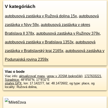
V kategóriách
autobusová zastávka v Ružová dolina 15x
,
autobusová
zastávka v Nivy 59x
,
autobusová zastávka v okres
Bratislava II 378x
,
autobusová zastávka v Ružinov 379x
,
autobusová zastávka v Bratislava 1353x
,
autobusová
zastávka v Bratislavský kraj 2165x
,
autobusová zastávka v
Podunajská rovina 2359x
Viac o bode
Viac info:
aktualizovať mapu
,
uprav v JOSM (pokročilé)
,
1727633221
,
Súradnice:
48°8'50"N
,
17°8'32"E
stiahni GPX
, lon: 17.142277, lat: 48.1472602, og type: place, og
locality: Ružová dolina,