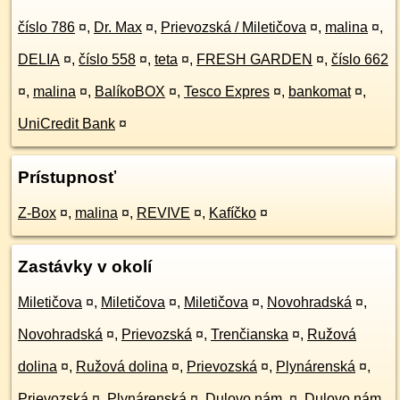
číslo 786
¤
,
Dr. Max
¤
,
Prievozská / Miletičova
¤
,
malina
¤
,
DELIA
¤
,
číslo 558
¤
,
teta
¤
,
FRESH GARDEN
¤
,
číslo 662
¤
,
malina
¤
,
BalíkoBOX
¤
,
Tesco Expres
¤
,
bankomat
¤
,
UniCredit Bank
¤
Prístupnosť
Z-Box
¤
,
malina
¤
,
REVIVE
¤
,
Kafíčko
¤
Zastávky v okolí
Miletičova
¤
,
Miletičova
¤
,
Miletičova
¤
,
Novohradská
¤
,
Novohradská
¤
,
Prievozská
¤
,
Trenčianska
¤
,
Ružová
dolina
¤
,
Ružová dolina
¤
,
Prievozská
¤
,
Plynárenská
¤
,
Prievozská
¤
,
Plynárenská
¤
,
Dulovo nám.
¤
,
Dulovo nám.