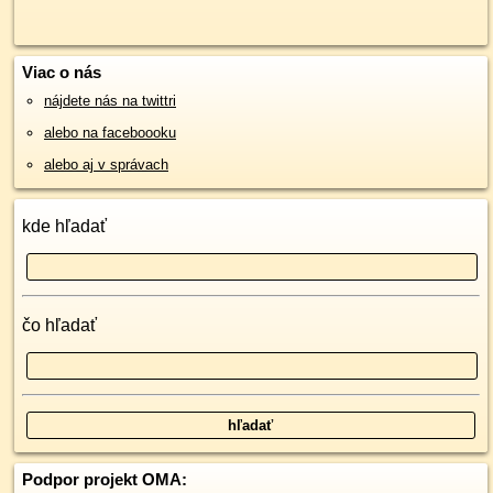
Viac o nás
nájdete nás na twittri
alebo na faceboooku
alebo aj v správach
kde hľadať
čo hľadať
Podpor projekt OMA: