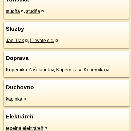
studňa
¤
,
studňa
¤
Služby
Jan-Trak
¤
,
Elevate s.c.
¤
Doprava
Kopernika Zaścianek
¤
,
Kopernika
¤
,
Kopernika
¤
Duchovno
kaplnka
¤
Elektráreň
tepelná elektráreň
¤