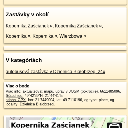
Zastávky v okolí
Kopernika Zaścianek
¤
,
Kopernika Zaścianek
¤
,
Kopernika
¤
,
Kopernika
¤
,
Wierzbowa
¤
V kategóriách
autobusová zastávka v Dzielnica Białobrzegi 24x
Viac o bode
Viac info:
aktualizovať mapu
,
uprav v JOSM (pokročilé)
,
6611485096
,
Súradnice:
49°42'39"N
,
21°44'41"E
stiahni GPX
, lon: 21.7449004, lat: 49.7110196, og type: place, og
locality: Dzielnica Białobrzegi,