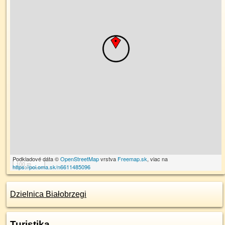
Podkladové dáta ©
OpenStreetMap
vrstva
Freemap.sk
, viac na
100 m
https://poi.oma.sk/n6611485096
Dzielnica Białobrzegi
Turistika