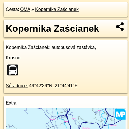
Cesta:
OMA
»
Kopernika Zaścianek
Kopernika Zaścianek
Kopernika Zaścianek
: autobusová zastávka,
Krosno
Súradnice:
49°42'39"N
,
21°44'41"E
Extra: