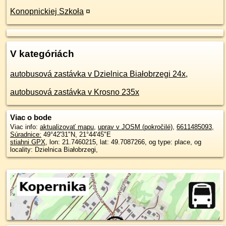
Konopnickiej Szkoła
¤
V kategóriách
autobusová zastávka v Dzielnica Białobrzegi 24x
,
autobusová zastávka v Krosno 235x
Viac o bode
Viac info:
aktualizovať mapu
,
uprav v JOSM (pokročilé)
,
6611485093
,
Súradnice:
49°42'31"N
,
21°44'45"E
stiahni GPX
, lon: 21.7460215, lat: 49.7087266, og type: place, og
locality: Dzielnica Białobrzegi,