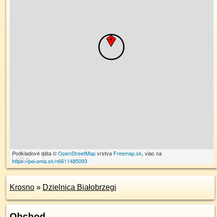
Podkladové dáta ©
OpenStreetMap
vrstva
Freemap.sk
, viac na
100 m
https://poi.oma.sk/n6611485093
Krosno
»
Dzielnica Białobrzegi
Obchod