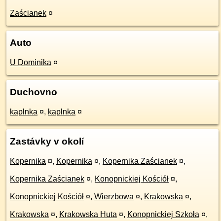
Zaścianek
¤
Auto
U Dominika
¤
Duchovno
kaplnka
¤
,
kaplnka
¤
Zastávky v okolí
Kopernika
¤
,
Kopernika
¤
,
Kopernika Zaścianek
¤
,
Kopernika Zaścianek
¤
,
Konopnickiej Kościół
¤
,
Konopnickiej Kościół
¤
,
Wierzbowa
¤
,
Krakowska
¤
,
Krakowska
¤
,
Krakowska Huta
¤
,
Konopnickiej Szkoła
¤
,