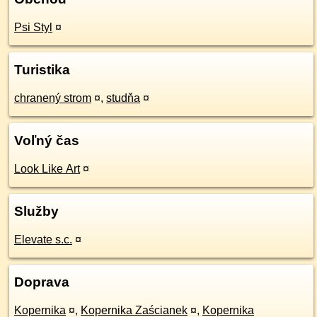
Psi Styl
¤
Turistika
chranený strom
¤
,
studňa
¤
Voľný čas
Look Like Art
¤
Služby
Elevate s.c.
¤
Doprava
Kopernika
¤
,
Kopernika Zaścianek
¤
,
Kopernika