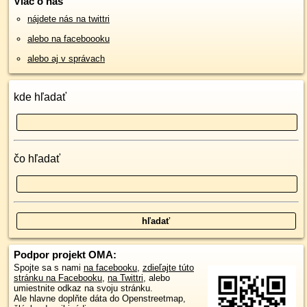
Viac o nás
nájdete nás na twittri
alebo na faceboooku
alebo aj v správach
kde hľadať
čo hľadať
Podpor projekt OMA:
Spojte sa s nami
na facebooku
,
zdieľajte túto
stránku na Facebooku
,
na Twittri
, alebo
umiestnite odkaz na svoju stránku.
Ale hlavne doplňte dáta do Openstreetmap,