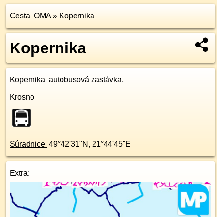
Cesta:
OMA
»
Kopernika
Kopernika
Kopernika
: autobusová zastávka,
Krosno
Súradnice:
49°42'31"N
,
21°44'45"E
Extra: