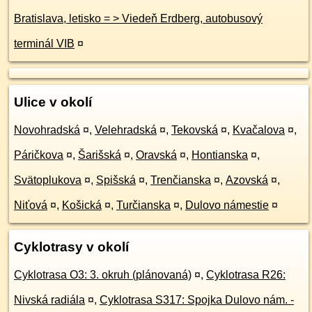
Bratislava, letisko = > Viedeň Erdberg, autobusový
terminál VIB
¤
Ulice v okolí
Novohradská
¤
,
Velehradská
¤
,
Tekovská
¤
,
Kvačalova
¤
,
Páričkova
¤
,
Šarišská
¤
,
Oravská
¤
,
Hontianska
¤
,
Svätoplukova
¤
,
Spišská
¤
,
Trenčianska
¤
,
Azovská
¤
,
Niťová
¤
,
Košická
¤
,
Turčianska
¤
,
Dulovo námestie
¤
Cyklotrasy v okolí
Cyklotrasa O3: 3. okruh (plánovaná)
¤
,
Cyklotrasa R26:
Nivská radiála
¤
,
Cyklotrasa S317: Spojka Dulovo nám. -