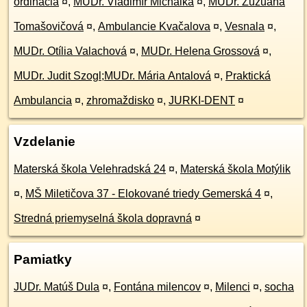
ordinácia
¤
,
MUDr. Vladimír Michalka
¤
,
MUDr. Zuzuana
Tomašovičová
¤
,
Ambulancie Kvačalova
¤
,
Vesnala
¤
,
MUDr. Otília Valachová
¤
,
MUDr. Helena Grossová
¤
,
MUDr. Judit Szogl;MUDr. Mária Antalová
¤
,
Praktická
Ambulancia
¤
,
zhromaždisko
¤
,
JURKI-DENT
¤
Vzdelanie
Materská škola Velehradská 24
¤
,
Materská škola Motýlik
¤
,
MŠ Miletičova 37 - Elokované triedy Gemerská 4
¤
,
Stredná priemyselná škola dopravná
¤
Pamiatky
JUDr. Matúš Dula
¤
,
Fontána milencov
¤
,
Milenci
¤
,
socha