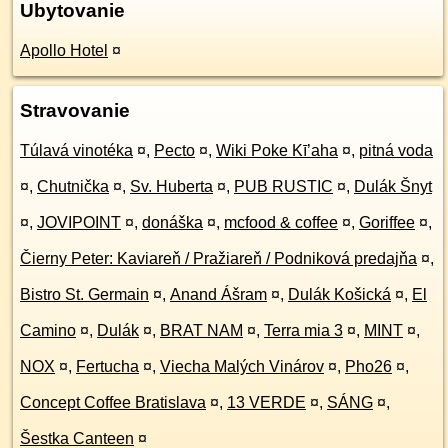
Ubytovanie
Apollo Hotel
¤
Stravovanie
Túlavá vinotéka
¤
,
Pecto
¤
,
Wiki Poke Kī’aha
¤
,
pitná voda
¤
,
Chutnička
¤
,
Sv. Huberta
¤
,
PUB RUSTIC
¤
,
Dulák Šnyt
¤
,
JOVIPOINT
¤
,
donáška
¤
,
mcfood & coffee
¤
,
Goriffee
¤
,
Čierny Peter: Kaviareň / Pražiareň / Podniková predajňa
¤
,
Bistro St. Germain
¤
,
Anand Ášram
¤
,
Dulák Košická
¤
,
El
Camino
¤
,
Dulák
¤
,
BRAT NAM
¤
,
Terra mia 3
¤
,
MINT
¤
,
NOX
¤
,
Fertucha
¤
,
Viecha Malých Vinárov
¤
,
Pho26
¤
,
Concept Coffee Bratislava
¤
,
13 VERDE
¤
,
SÁNG
¤
,
Šestka Canteen
¤