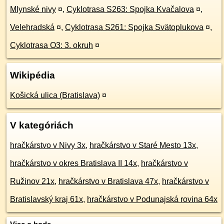
Mlynské nivy
¤
,
Cyklotrasa S263: Spojka Kvačalova
¤
,
Velehradská
¤
,
Cyklotrasa S261: Spojka Svätoplukova
¤
,
Cyklotrasa O3: 3. okruh
¤
Wikipédia
Košická ulica (Bratislava)
¤
V kategóriách
hračkárstvo v Nivy 3x
,
hračkárstvo v Staré Mesto 13x
,
hračkárstvo v okres Bratislava II 14x
,
hračkárstvo v
Ružinov 21x
,
hračkárstvo v Bratislava 47x
,
hračkárstvo v
Bratislavský kraj 61x
,
hračkárstvo v Podunajská rovina 64x