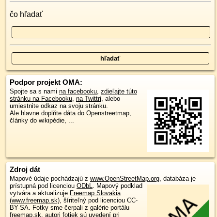
čo hľadať
Podpor projekt OMA:
Spojte sa s nami
na facebooku
,
zdieľajte túto
stránku na Facebooku
,
na Twittri
, alebo
umiestnite odkaz na svoju stránku.
Ale hlavne doplňte dáta do Openstreetmap,
články do wikipédie, ...
Zdroj dát
Mapové údaje pochádzajú z
www.OpenStreetMap.org
, databáza je
prístupná pod licenciou
ODbL
.
Mapový podklad
vytvára a aktualizuje
Freemap Slovakia
(www.freemap.sk)
, šíriteľný pod licenciou CC-
BY-SA. Fotky sme čerpali z galérie portálu
freemap.sk, autori fotiek sú uvedení pri