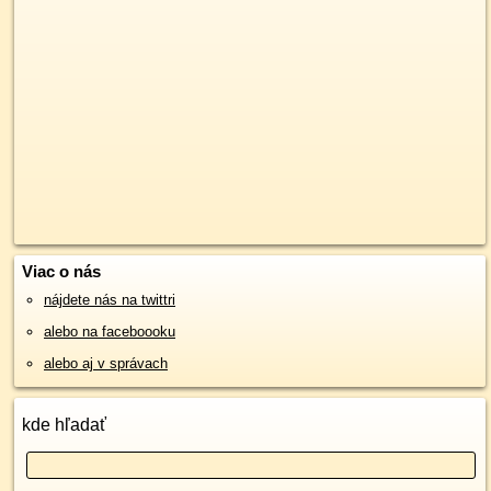
Viac o nás
nájdete nás na twittri
alebo na faceboooku
alebo aj v správach
kde hľadať