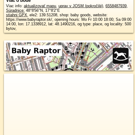
Viac o bode
Viac info:
aktualizovať mapu
,
uprav v JOSM (pokročilé)
,
6558487939
,
Súradnice:
48°8'56"N
,
17°8'2"E
stiahni GPX
, ele2: 139.51208, shop: baby goods, website:
https://www.babyraptor.sk/, opening hours: Mo Fr 10:00 18:00; Sa 09:00
14:00, lon: 17.1338912, lat: 48.1490216, og type: place, og locality: 500
bytov,