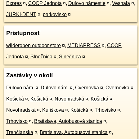
Expres
¤
,
COOP Jednota
¤
,
Dulovo námestie
¤
,
Vesnala
¤
,
JURKI-DENT
¤
,
parkovisko
¤
Prístupnosť
wilderoben outdoor store
¤
,
MEDIAPRESS
¤
,
COOP
Jednota
¤
,
Slnečnica
¤
,
Slnečnica
¤
Zastávky v okolí
Dulovo nám.
¤
,
Dulovo nám.
¤
,
Cvernovka
¤
,
Cvernovka
¤
,
Košická
¤
,
Košická
¤
,
Novohradská
¤
,
Košická
¤
,
Novohradská
¤
,
Kulíškova
¤
,
Košická
¤
,
Trhovisko
¤
,
Trhovisko
¤
,
Bratislava, Autobusová stanica
¤
,
Trenčianska
¤
,
Bratislava, Autobusová stanica
¤
,