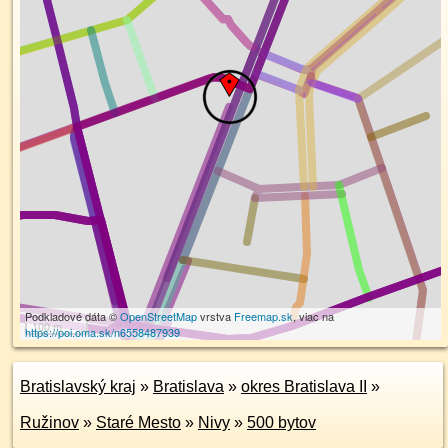
Podkladové dáta ©
OpenStreetMap
vrstva
Freemap.sk
, viac na
100 m
https://poi.oma.sk/n6558487939
Bratislavský kraj
»
Bratislava
»
okres Bratislava II
»
Ružinov
»
Staré Mesto
»
Nivy
»
500 bytov