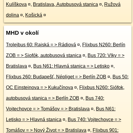
Kulíškova
¤
,
Bratislava, Autobusová stanica
¤
,
Ružová
dolina
¤
,
Košická
¤
MHD v okolí
Trolejbus 60: Rajská = > Rádiová
¤
,
Flixbus N260: Berlín
ZOB = > Siofók, autobusová stanica
¤
,
Bus 720: Vlky = >
Bratislava
¤
,
Bus N61: Hlavná stanica = > Letisko
¤
,
Flixbus 260: Budapešť, Népliget = > Berlín ZOB
¤
,
Bus 50:
OC Einsteinova = > Kukučínova
¤
,
Flixbus N260: Siófok,
autobusová stanica = > Berlín ZOB
¤
,
Bus 740:
Vojtechovce = > Tomášov = > Bratislava
¤
,
Bus N61:
Letisko = > Hlavná stanica
¤
,
Bus 740: Vojtechovce = >
Tomášov = > Nový Život = > Bratislava
¤
,
Flixbus 901: