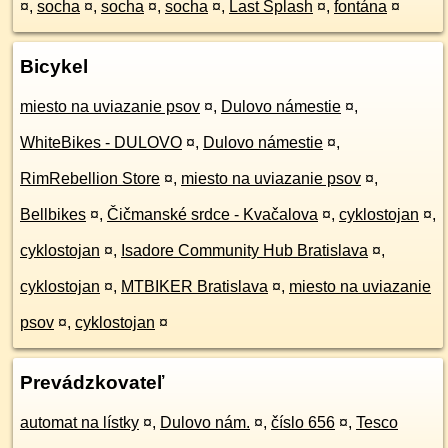
¤
,
socha
¤
,
socha
¤
,
socha
¤
,
Last Splash
¤
,
fontána
¤
Bicykel
miesto na uviazanie psov
¤
,
Dulovo námestie
¤
,
WhiteBikes - DULOVO
¤
,
Dulovo námestie
¤
,
RimRebellion Store
¤
,
miesto na uviazanie psov
¤
,
Bellbikes
¤
,
Čičmanské srdce - Kvačalova
¤
,
cyklostojan
¤
,
cyklostojan
¤
,
Isadore Community Hub Bratislava
¤
,
cyklostojan
¤
,
MTBIKER Bratislava
¤
,
miesto na uviazanie
psov
¤
,
cyklostojan
¤
Prevádzkovateľ
automat na lístky
¤
,
Dulovo nám.
¤
,
číslo 656
¤
,
Tesco