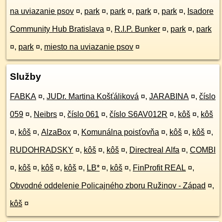
na uviazanie psov
¤
,
park
¤
,
park
¤
,
park
¤
,
park
¤
,
Isadore
Community Hub Bratislava
¤
,
R.I.P. Bunker
¤
,
park
¤
,
park
¤
,
park
¤
,
miesto na uviazanie psov
¤
Služby
FABKA
¤
,
JUDr. Martina Košťáliková
¤
,
JARABINA
¤
,
číslo
059
¤
,
Neibrs
¤
,
číslo 061
¤
,
číslo S6AV012R
¤
,
kôš
¤
,
kôš
¤
,
kôš
¤
,
AlzaBox
¤
,
Komunálna poisťovňa
¤
,
kôš
¤
,
kôš
¤
,
RUDOHRADSKY
¤
,
kôš
¤
,
kôš
¤
,
Directreal Alfa
¤
,
COMBI
¤
,
kôš
¤
,
kôš
¤
,
kôš
¤
,
LB*
¤
,
kôš
¤
,
FinProfit REAL
¤
,
Obvodné oddelenie Policajného zboru Ružinov - Západ
¤
,
kôš
¤