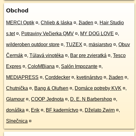
Obchod
MERCI Optik
¤
,
Chlieb & láska
¤
,
žiaden
¤
,
Hair Studio
s.tet
¤
,
Potraviny Večierka QMV
¤
,
MY DOG LOVE
¤
,
wilderoben outdoor store
¤
,
TUZEX
¤
,
mäsiarstvo
¤
,
Obuv
Čermák
¤
,
Túlavá vinotéka
¤
,
Bar pre zvieratká
¤
,
Tesco
Expres
¤
,
ColoMBiana
¤
,
Salón Impozante
¤
,
MEDIAPRESS
¤
,
Corddecker
¤
,
kvetinárstvo
¤
,
žiaden
¤
,
Chutnička
¤
,
Bang & Olufsen
¤
,
Domáce potreby KVK
¤
,
Glamour
¤
,
COOP Jednota
¤
,
D. E. N Barbershop
¤
,
donáška
¤
,
Erik
¤
,
BF kaderníctvo
¤
,
Dželato Zwirn
¤
,
Slnečnica
¤