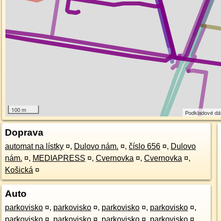
100 m
Podkladové dá
Doprava
automat na lístky
¤
,
Dulovo nám.
¤
,
číslo 656
¤
,
Dulovo
nám.
¤
,
MEDIAPRESS
¤
,
Cvernovka
¤
,
Cvernovka
¤
,
Košická
¤
Auto
parkovisko
¤
,
parkovisko
¤
,
parkovisko
¤
,
parkovisko
¤
,
parkovisko
¤
,
parkovisko
¤
,
parkovisko
¤
,
parkovisko
¤
,