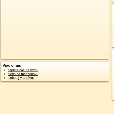
Viac o nás
nájdete nás na twittri
alebo na faceboooku
alebo aj v správach