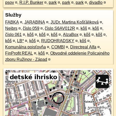
psov
¤
,
R.I.P. Bunker
¤
,
park
¤
,
park
¤
,
park
¤
,
divadlo
¤
Služby
FABKA
¤
,
JARABINA
¤
,
JUDr. Martina Košťáliková
¤
,
Neibrs
¤
,
číslo 059
¤
,
číslo S6AV012R
¤
,
kôš
¤
,
kôš
¤
,
číslo 061
¤
,
kôš
¤
,
kôš
¤
,
kôš
¤
,
AlzaBox
¤
,
kôš
¤
,
kôš
¤
,
kôš
¤
,
LB*
¤
,
kôš
¤
,
RUDOHRADSKY
¤
,
kôš
¤
,
Komunálna poisťovňa
¤
,
COMBI
¤
,
Directreal Alfa
¤
,
FinProfit REAL
¤
,
kôš
¤
,
Obvodné oddelenie Policajného
zboru Ružinov - Západ
¤