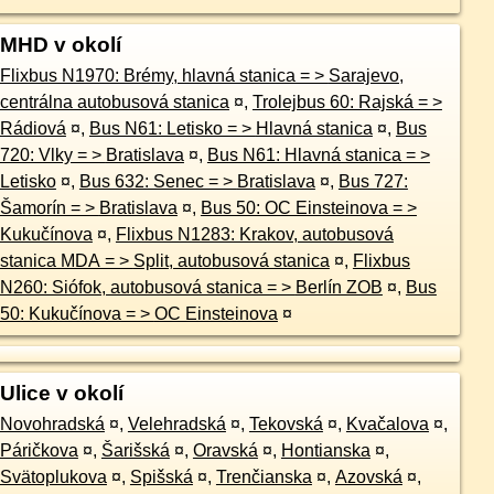
MHD v okolí
Flixbus N1970: Brémy, hlavná stanica = > Sarajevo,
centrálna autobusová stanica
¤
,
Trolejbus 60: Rajská = >
Rádiová
¤
,
Bus N61: Letisko = > Hlavná stanica
¤
,
Bus
720: Vlky = > Bratislava
¤
,
Bus N61: Hlavná stanica = >
Letisko
¤
,
Bus 632: Senec = > Bratislava
¤
,
Bus 727:
Šamorín = > Bratislava
¤
,
Bus 50: OC Einsteinova = >
Kukučínova
¤
,
Flixbus N1283: Krakov, autobusová
stanica MDA = > Split, autobusová stanica
¤
,
Flixbus
N260: Siófok, autobusová stanica = > Berlín ZOB
¤
,
Bus
50: Kukučínova = > OC Einsteinova
¤
Ulice v okolí
Novohradská
¤
,
Velehradská
¤
,
Tekovská
¤
,
Kvačalova
¤
,
Páričkova
¤
,
Šarišská
¤
,
Oravská
¤
,
Hontianska
¤
,
Svätoplukova
¤
,
Spišská
¤
,
Trenčianska
¤
,
Azovská
¤
,