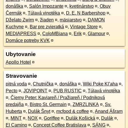
donáška
¤
,
Salón Impozante
¤
,
kvetinárstvo
¤
,
Obuv
Čermák
¤
,
Túlavá vinotéka
¤
,
D. E. N Barbershop
¤
,
Dželato Zwirn
¤
,
žiaden
¤
,
mäsiarstvo
¤
,
DAMON
Kuchyne
¤
,
Bar pre zvieratká
¤
,
Vintage Store
¤
,
MEDIAPRESS
¤
,
ColoMBiana
¤
,
Erik
¤
,
Glamour
¤
,
Domáce potreby KVK
¤
Ubytovanie
Apollo Hotel
¤
Stravovanie
pitná voda
¤
,
Chutnička
¤
,
donáška
¤
,
Wiki Poke Kī’aha
¤
,
Pecto
¤
,
JOVIPOINT
¤
,
PUB RUSTIC
¤
,
Túlavá vinotéka
¤
,
Čierny Peter: Kaviareň / Pražiareň / Podniková
predajňa
¤
,
Bistro St. Germain
¤
,
ZMRZLINKA
¤
,
Sv.
Huberta
¤
,
Dulák Šnyt
¤
,
mcfood & coffee
¤
,
Anand Ášram
¤
,
MINT
¤
,
NOX
¤
,
Goriffee
¤
,
Dulák Košická
¤
,
Dulák
¤
,
El Camino
¤
,
Concept Coffee Bratislava
¤
,
SÁNG
¤
,