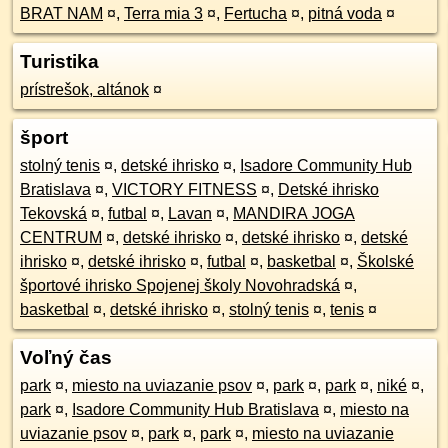
BRAT NAM
¤
,
Terra mia 3
¤
,
Fertucha
¤
,
pitná voda
¤
Turistika
prístrešok, altánok
¤
šport
stolný tenis
¤
,
detské ihrisko
¤
,
Isadore Community Hub
Bratislava
¤
,
VICTORY FITNESS
¤
,
Detské ihrisko
Tekovská
¤
,
futbal
¤
,
Lavan
¤
,
MANDIRA JOGA
CENTRUM
¤
,
detské ihrisko
¤
,
detské ihrisko
¤
,
detské
ihrisko
¤
,
detské ihrisko
¤
,
futbal
¤
,
basketbal
¤
,
Školské
športové ihrisko Spojenej školy Novohradská
¤
,
basketbal
¤
,
detské ihrisko
¤
,
stolný tenis
¤
,
tenis
¤
Voľný čas
park
¤
,
miesto na uviazanie psov
¤
,
park
¤
,
park
¤
,
niké
¤
,
park
¤
,
Isadore Community Hub Bratislava
¤
,
miesto na
uviazanie psov
¤
,
park
¤
,
park
¤
,
miesto na uviazanie