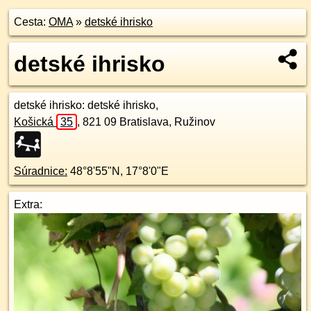
Cesta:
OMA
»
detské ihrisko
detské ihrisko
detské ihrisko
: detské ihrisko,
Košická
35
,
821 09
Bratislava, Ružinov
Súradnice:
48°8'55"N
,
17°8'0"E
Extra: