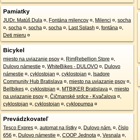
Pamiatky
JUDr. Matúš Dula
¤
,
Fontána milencov
¤
,
Milenci
¤
,
socha
¤
,
socha
¤
,
socha
¤
,
socha
¤
,
Last Splash
¤
,
fontána
¤
,
Deti mieru
¤
Bicykel
miesto na uviazanie psov
¤
,
RimRebellion Store
¤
,
Dulovo námestie
¤
,
WhiteBikes - DULOVO
¤
,
Dulovo
námestie
¤
,
cyklostojan
¤
,
cyklostojan
¤
,
Isadore
Community Hub Bratislava
¤
,
miesto na uviazanie psov
¤
,
Bellbikes
¤
,
cyklostojan
¤
,
MTBIKER Bratislava
¤
,
miesto
na uviazanie psov
¤
,
Čičmanské srdce - Kvačalova
¤
,
cyklostojan
¤
,
cyklostojan
¤
,
cyklopumpa
¤
Prevádzkovateľ
Tesco Expres
¤
,
automat na lístky
¤
,
Dulovo nám.
¤
,
číslo
656
¤
,
Dulovo námestie
¤
,
COOP Jednota
¤
,
Vesnala
¤
,