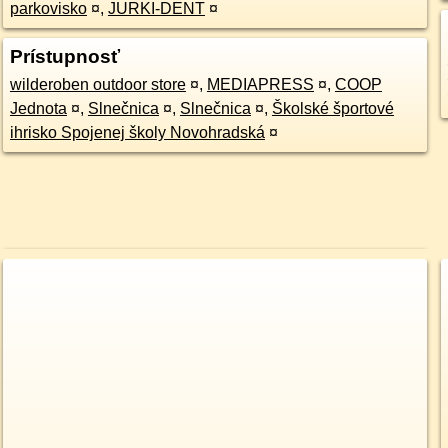
parkovisko
¤
,
JURKI-DENT
¤
Prístupnosť
wilderoben outdoor store
¤
,
MEDIAPRESS
¤
,
COOP
Jednota
¤
,
Slnečnica
¤
,
Slnečnica
¤
,
Školské športové
ihrisko Spojenej školy Novohradská
¤