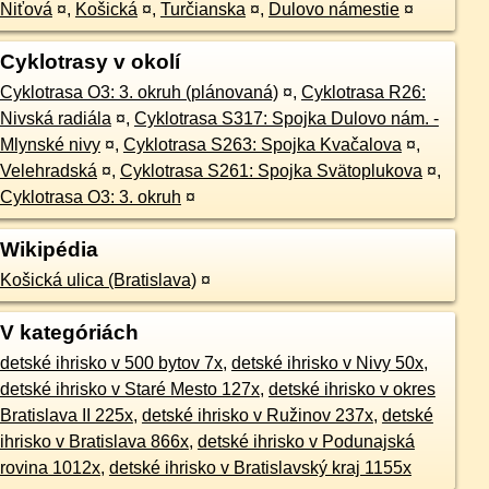
Niťová
¤
,
Košická
¤
,
Turčianska
¤
,
Dulovo námestie
¤
Cyklotrasy v okolí
Cyklotrasa O3: 3. okruh (plánovaná)
¤
,
Cyklotrasa R26:
Nivská radiála
¤
,
Cyklotrasa S317: Spojka Dulovo nám. -
Mlynské nivy
¤
,
Cyklotrasa S263: Spojka Kvačalova
¤
,
Velehradská
¤
,
Cyklotrasa S261: Spojka Svätoplukova
¤
,
Cyklotrasa O3: 3. okruh
¤
Wikipédia
Košická ulica (Bratislava)
¤
V kategóriách
detské ihrisko v 500 bytov 7x
,
detské ihrisko v Nivy 50x
,
detské ihrisko v Staré Mesto 127x
,
detské ihrisko v okres
Bratislava II 225x
,
detské ihrisko v Ružinov 237x
,
detské
ihrisko v Bratislava 866x
,
detské ihrisko v Podunajská
rovina 1012x
,
detské ihrisko v Bratislavský kraj 1155x