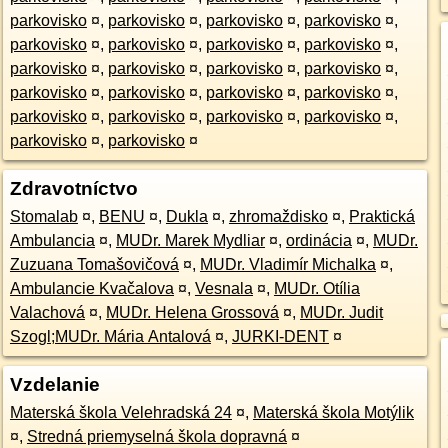
parkovisko
¤
,
parkovisko
¤
,
parkovisko
¤
,
parkovisko
¤
,
parkovisko
¤
,
parkovisko
¤
,
parkovisko
¤
,
parkovisko
¤
,
parkovisko
¤
,
parkovisko
¤
,
parkovisko
¤
,
parkovisko
¤
,
parkovisko
¤
,
parkovisko
¤
,
parkovisko
¤
,
parkovisko
¤
,
parkovisko
¤
,
parkovisko
¤
,
parkovisko
¤
,
parkovisko
¤
,
parkovisko
¤
,
parkovisko
¤
Zdravotníctvo
Stomalab
¤
,
BENU
¤
,
Dukla
¤
,
zhromaždisko
¤
,
Praktická
Ambulancia
¤
,
MUDr. Marek Mydliar
¤
,
ordinácia
¤
,
MUDr.
Zuzuana Tomašovičová
¤
,
MUDr. Vladimír Michalka
¤
,
Ambulancie Kvačalova
¤
,
Vesnala
¤
,
MUDr. Otília
Valachová
¤
,
MUDr. Helena Grossová
¤
,
MUDr. Judit
Szogl;MUDr. Mária Antalová
¤
,
JURKI-DENT
¤
Vzdelanie
Materská škola Velehradská 24
¤
,
Materská škola Motýlik
¤
,
Stredná priemyselná škola dopravná
¤