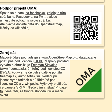
Podpor projekt OMA:
Spojte sa s nami
na facebooku
,
zdieľajte túto
stránku na Facebooku
,
na Twittri
, alebo
umiestnite odkaz na svoju stránku.
Ale hlavne doplňte dáta do Openstreetmap,
články do wikipédie, ...
Zdroj dát
Mapové údaje pochádzajú z
www.OpenStreetMap.org
, databáza je
prístupná pod licenciou
ODbL
.
Mapový podklad
vytvára a aktualizuje
Freemap Slovakia
(www.freemap.sk)
, šíriteľný pod licenciou CC-
BY-SA. Fotky sme čerpali z galérie portálu
freemap.sk, autori fotiek sú uvedení pri
jednotlivých fotkách a sú šíriteľné pod
licenciou CC a z wikipédie. Výškový profil trás
čerpáme z
SRTM
. Niečo vám chýba?
Pridajte
to
. Sme radi, že tvoríte slobodnú wiki mapu
sveta.