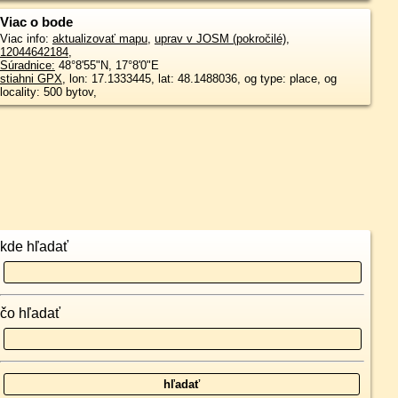
Viac o bode
Viac info:
aktualizovať mapu
,
uprav v JOSM (pokročilé)
,
12044642184
,
Súradnice:
48°8'55"N
,
17°8'0"E
stiahni GPX
, lon: 17.1333445, lat: 48.1488036, og type: place, og
locality: 500 bytov,
kde hľadať
čo hľadať