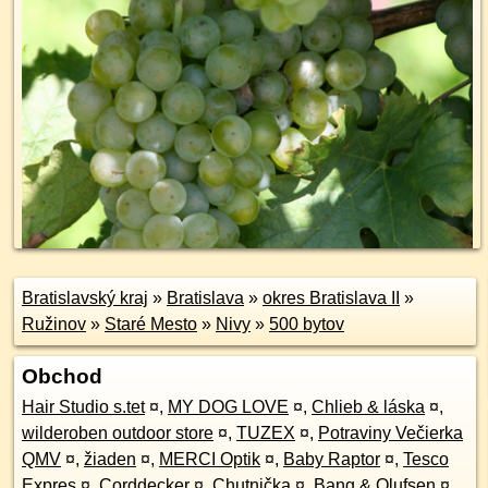
Bratislavský kraj
»
Bratislava
»
okres Bratislava II
»
Ružinov
»
Staré Mesto
»
Nivy
»
500 bytov
Obchod
Hair Studio s.tet
¤
,
MY DOG LOVE
¤
,
Chlieb & láska
¤
,
wilderoben outdoor store
¤
,
TUZEX
¤
,
Potraviny Večierka
QMV
¤
,
žiaden
¤
,
MERCI Optik
¤
,
Baby Raptor
¤
,
Tesco
Expres
¤
,
Corddecker
¤
,
Chutnička
¤
,
Bang & Olufsen
¤
,