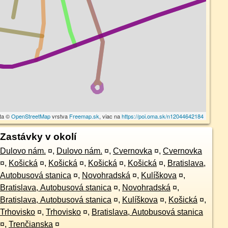
ta ©
OpenStreetMap
vrstva
Freemap.sk
, viac na
https://poi.oma.sk/n12044642184
Zastávky v okolí
Dulovo nám.
¤
,
Dulovo nám.
¤
,
Cvernovka
¤
,
Cvernovka
¤
,
Košická
¤
,
Košická
¤
,
Košická
¤
,
Košická
¤
,
Bratislava,
Autobusová stanica
¤
,
Novohradská
¤
,
Kulíškova
¤
,
Bratislava, Autobusová stanica
¤
,
Novohradská
¤
,
Bratislava, Autobusová stanica
¤
,
Kulíškova
¤
,
Košická
¤
,
Trhovisko
¤
,
Trhovisko
¤
,
Bratislava, Autobusová stanica
¤
,
Trenčianska
¤