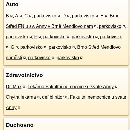
Auto
B
¤
,
A
¤
,
C
¤
,
parkovisko
¤
,
D
¤
,
parkovisko
¤
,
E
¤
,
Brno
Střed FN u sv. Anny v Brně Mendlovo nám
¤
,
parkovisko
¤
,
parkovisko
¤
,
F
¤
,
parkovisko
¤
,
parkovisko
¤
,
parkovisko
¤
,
G
¤
,
parkovisko
¤
,
parkovisko
¤
,
Brno Střed Mendlovo
náměstí
¤
,
parkovisko
¤
,
parkovisko
¤
Zdravotníctvo
Dr. Max
¤
,
Lékárna Fakultní nemocnice u svaté Anny
¤
,
Chytrá lékárna
¤
,
defiblirátor
¤
,
Fakultní nemocnice u svaté
Anny
¤
Duchovno