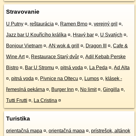
Stravovanie
U Putny
¤
,
reštaurácia
¤
,
Ramen Brno
¤
,
verejný gril
¤
,
Jazz bar U Kouřícího králíka
¤
,
Hravý bar
¤
,
U Svatých
¤
,
Bonjour Vietnam
¤
,
AN wok & grill
¤
,
Dragon III
¤
,
Cafe &
Wine Art
¤
,
Restaurace Starý dvůr
¤
,
Adil Kebab Perske
Bistro
¤
,
Bar U Stromu
¤
,
pitná voda
¤
,
La Peda
¤
,
Ad Alta
¤
,
pitná voda
¤
,
Pivnice na Oltecu
¤
,
Lumos
¤
,
klásek -
řemeslná pekárna
¤
,
Burger Inn
¤
,
No limit
¤
,
Gingilla
¤
,
Tutti Frutti
¤
,
La Cristina
¤
Turistika
orientačná mapa
¤
,
orientačná mapa
¤
,
prístrešok, altánok