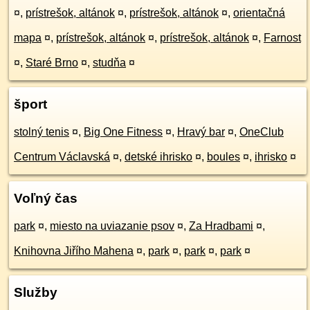
¤
,
prístrešok, altánok
¤
,
prístrešok, altánok
¤
,
orientačná
mapa
¤
,
prístrešok, altánok
¤
,
prístrešok, altánok
¤
,
Farnost
¤
,
Staré Brno
¤
,
studňa
¤
šport
stolný tenis
¤
,
Big One Fitness
¤
,
Hravý bar
¤
,
OneClub
Centrum Václavská
¤
,
detské ihrisko
¤
,
boules
¤
,
ihrisko
¤
Voľný čas
park
¤
,
miesto na uviazanie psov
¤
,
Za Hradbami
¤
,
Knihovna Jiřího Mahena
¤
,
park
¤
,
park
¤
,
park
¤
Služby