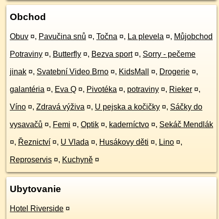
Obchod
Obuv
¤
,
Pavučina snů
¤
,
Točna
¤
,
La plevela
¤
,
Můjobchod
Potraviny
¤
,
Butterfly
¤
,
Bezva sport
¤
,
Sorry - pečeme
jinak
¤
,
Svatební Video Brno
¤
,
KidsMall
¤
,
Drogerie
¤
,
galantéria
¤
,
Eva Q
¤
,
Pivotéka
¤
,
potraviny
¤
,
Rieker
¤
,
Víno
¤
,
Zdravá výživa
¤
,
U pejska a kočičky
¤
,
Sáčky do
vysavačů
¤
,
Femi
¤
,
Optik
¤
,
kaderníctvo
¤
,
Sekáč Mendlák
¤
,
Řeznictví
¤
,
U Vlada
¤
,
Husákovy děti
¤
,
Lino
¤
,
Reproservis
¤
,
Kuchyně
¤
Ubytovanie
Hotel Riverside
¤