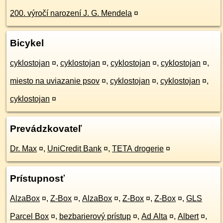
200. výročí narození J. G. Mendela
¤
Bicykel
cyklostojan
¤
,
cyklostojan
¤
,
cyklostojan
¤
,
cyklostojan
¤
,
miesto na uviazanie psov
¤
,
cyklostojan
¤
,
cyklostojan
¤
,
cyklostojan
¤
Prevádzkovateľ
Dr. Max
¤
,
UniCredit Bank
¤
,
TETA drogerie
¤
Prístupnosť
AlzaBox
¤
,
Z-Box
¤
,
AlzaBox
¤
,
Z-Box
¤
,
Z-Box
¤
,
GLS
Parcel Box
¤
,
bezbarierový prístup
¤
,
Ad Alta
¤
,
Albert
¤
,