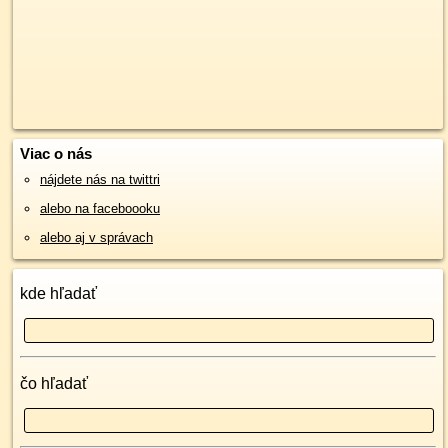
Viac o nás
nájdete nás na twittri
alebo na faceboooku
alebo aj v správach
kde hľadať
čo hľadať