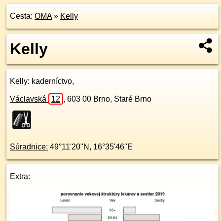
Cesta:
OMA
»
Kelly
Kelly
Kelly
: kaderníctvo,
Václavská
12
,
603 00
Brno, Staré Brno
Súradnice:
49°11'20"N
,
16°35'46"E
Extra: