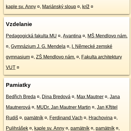
kaple sv. Anny
¤
,
Mariánský sloup
¤
,
kríž
¤
Vzdelanie
Pedagogická fakulta MU
¤
,
Avantina
¤
,
MŠ Mendlovo nám.
¤
,
Gymnázium J. G. Mendela
¤
,
I. Německé zemské
gymnasium
¤
,
ZŠ Mendlovo nám.
¤
,
Fakulta architektury
VUT
¤
Pamiatky
Bedřich Breda
¤
,
Dina Bredová
¤
,
Max Mautner
¤
,
Jana
Mautnerová
¤
,
MUDr. Jan Mautner Martin
¤
,
Jan Křtitel
Rudiš
¤
,
pamätník
¤
,
Ferdinand Vach
¤
,
Hrachovina
¤
,
Pulihrášek
¤
,
kaple sv. Anny
¤
,
pamätník
¤
,
pamätník
¤
,