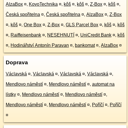
AlzaBox
¤
,
KovoTechnika
¤
,
kôš
¤
,
kôš
¤
,
Z-Box
¤
,
kôš
¤
,
Česká spořitelna
¤
,
Česká spořitelna
¤
,
AlzaBox
¤
,
Z-Box
¤
,
kôš
¤
,
One Box
¤
,
Z-Box
¤
,
GLS Parcel Box
¤
,
kôš
¤
,
kôš
¤
,
Raiffeisenbank
¤
,
NESEHNUTÍ
¤
,
UniCredit Bank
¤
,
kôš
¤
,
Hodinářství Antonín Paravan
¤
,
bankomat
¤
,
AlzaBox
¤
Doprava
Václavská
¤
,
Václavská
¤
,
Václavská
¤
,
Václavská
¤
,
Mendlovo náměstí
¤
,
Mendlovo náměstí
¤
,
automat na
lístky
¤
,
Mendlovo náměstí
¤
,
Mendlovo náměstí
¤
,
Mendlovo náměstí
¤
,
Mendlovo náměstí
¤
,
Poříčí
¤
,
Poříčí
¤