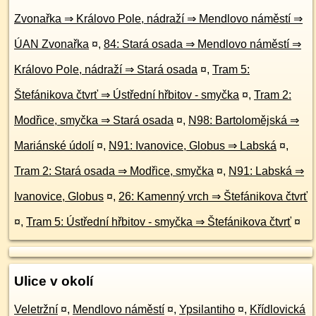
Zvonařka ⇒ Královo Pole, nádraží ⇒ Mendlovo náměstí ⇒
ÚAN Zvonařka
¤
,
84: Stará osada ⇒ Mendlovo náměstí ⇒
Královo Pole, nádraží ⇒ Stará osada
¤
,
Tram 5:
Štefánikova čtvrť ⇒ Ústřední hřbitov - smyčka
¤
,
Tram 2:
Modřice, smyčka ⇒ Stará osada
¤
,
N98: Bartolomějská ⇒
Mariánské údolí
¤
,
N91: Ivanovice, Globus ⇒ Labská
¤
,
Tram 2: Stará osada ⇒ Modřice, smyčka
¤
,
N91: Labská ⇒
Ivanovice, Globus
¤
,
26: Kamenný vrch ⇒ Štefánikova čtvrť
¤
,
Tram 5: Ústřední hřbitov - smyčka ⇒ Štefánikova čtvrť
¤
Ulice v okolí
Veletržní
¤
,
Mendlovo náměstí
¤
,
Ypsilantiho
¤
,
Křídlovická