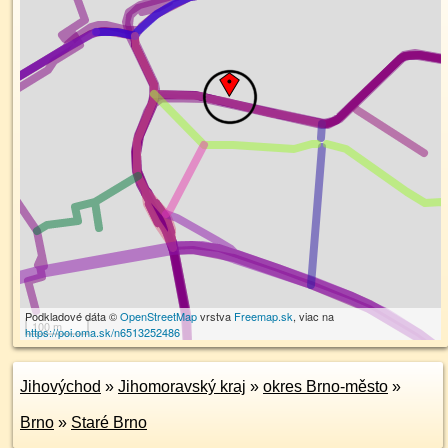
Podkladové dáta ©
OpenStreetMap
vrstva
Freemap.sk
, viac na
100 m
https://poi.oma.sk/n6513252486
Jihovýchod
»
Jihomoravský kraj
»
okres Brno-město
»
Brno
»
Staré Brno