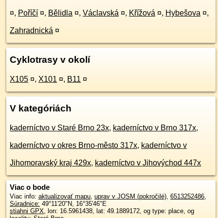
¤
,
Poříčí
¤
,
Bělidla
¤
,
Václavská
¤
,
Křížová
¤
,
Hybešova
¤
,
Zahradnická
¤
Cyklotrasy v okolí
X105
¤
,
X101
¤
,
B11
¤
V kategóriách
kaderníctvo v Staré Brno 23x
,
kaderníctvo v Brno 317x
,
kaderníctvo v okres Brno-město 317x
,
kaderníctvo v
Jihomoravský kraj 429x
,
kaderníctvo v Jihovýchod 447x
Viac o bode
Viac info:
aktualizovať mapu
,
uprav v JOSM (pokročilé)
,
6513252486
,
Súradnice:
49°11'20"N
,
16°35'46"E
stiahni GPX
, lon: 16.5961438, lat: 49.1889172, og type: place, og