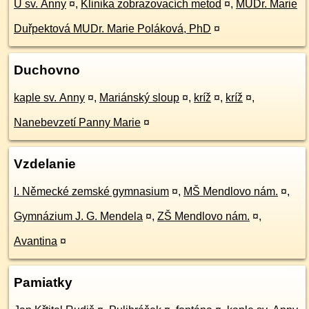
U sv. Anny
¤
,
Klinika zobrazovacích metod
¤
,
MUDr. Marie
Duřpektová MUDr. Marie Poláková, PhD
¤
Duchovno
kaple sv. Anny
¤
,
Mariánský sloup
¤
,
kríž
¤
,
kríž
¤
,
Nanebevzetí Panny Marie
¤
Vzdelanie
I. Německé zemské gymnasium
¤
,
MŠ Mendlovo nám.
¤
,
Gymnázium J. G. Mendela
¤
,
ZŠ Mendlovo nám.
¤
,
Avantina
¤
Pamiatky