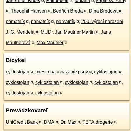
Jan Křtitel Rudiš
¤
,
Pulihrášek
¤
,
fontána
¤
,
kaple sv. Anny
¤
,
Theophil Hansen
¤
,
Bedřich Breda
¤
,
Dina Bredová
¤
,
pamätník
¤
,
pamätník
¤
,
pamätník
¤
,
200. výročí narození
J. G. Mendela
¤
,
MUDr. Jan Mautner Martin
¤
,
Jana
Mautnerová
¤
,
Max Mautner
¤
Bicykel
cyklostojan
¤
,
miesto na uviazanie psov
¤
,
cyklostojan
¤
,
cyklostojan
¤
,
cyklostojan
¤
,
cyklostojan
¤
,
cyklostojan
¤
,
cyklostojan
¤
,
cyklostojan
¤
Prevádzkovateľ
UniCredit Bank
¤
,
DMA
¤
,
Dr. Max
¤
,
TETA drogerie
¤