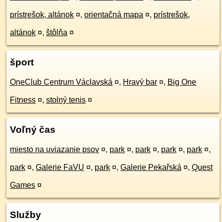
prístrešok, altánok
¤
,
orientačná mapa
¤
,
prístrešok,
altánok
¤
,
štôlňa
¤
šport
OneClub Centrum Václavská
¤
,
Hravý bar
¤
,
Big One
Fitness
¤
,
stolný tenis
¤
Voľný čas
miesto na uviazanie psov
¤
,
park
¤
,
park
¤
,
park
¤
,
park
¤
,
park
¤
,
Galerie FaVU
¤
,
park
¤
,
Galerie Pekařská
¤
,
Quest
Games
¤
Služby