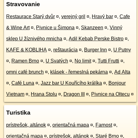
Stravovanie
Restaurace Starý dvůr
¤
,
verejný gril
¤
,
Hravý bar
¤
,
Cafe
& Wine Art
¤
,
Pivnice u Šimona
¤
,
Skanzeen
¤
,
Vinný
sklep U žíznivého mnicha
¤
,
Adil Kebab Perske Bistro
¤
,
KAFE & KOBLIHA
¤
,
reštaurácia
¤
,
Burger Inn
¤
,
U Putny
¤
,
Ramen Brno
¤
,
U Svatých
¤
,
No limit
¤
,
Tutti Frutti
¤
,
omni café brunch
¤
,
klásek - řemeslná pekárna
¤
,
Ad Alta
¤
,
Café Luna
¤
,
Jazz bar U Kouřícího králíka
¤
,
Bonjour
Vietnam
¤
,
Hrana Stolu
¤
,
Dragon III
¤
,
Pivnice na Oltecu
¤
Turistika
prístrešok, altánok
¤
,
orientačná mapa
¤
,
Farnost
¤
,
orientačná mapa
¤
,
prístrešok, altánok
¤
,
Staré Brno
¤
,