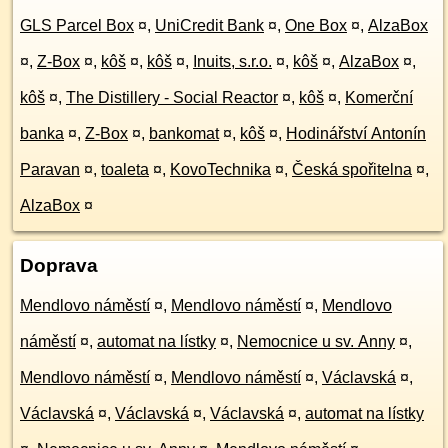
GLS Parcel Box
¤
,
UniCredit Bank
¤
,
One Box
¤
,
AlzaBox
¤
,
Z-Box
¤
,
kôš
¤
,
kôš
¤
,
Inuits, s.r.o.
¤
,
kôš
¤
,
AlzaBox
¤
,
kôš
¤
,
The Distillery - Social Reactor
¤
,
kôš
¤
,
Komerční
banka
¤
,
Z-Box
¤
,
bankomat
¤
,
kôš
¤
,
Hodinářství Antonín
Paravan
¤
,
toaleta
¤
,
KovoTechnika
¤
,
Česká spořitelna
¤
,
AlzaBox
¤
Doprava
Mendlovo náměstí
¤
,
Mendlovo náměstí
¤
,
Mendlovo
náměstí
¤
,
automat na lístky
¤
,
Nemocnice u sv. Anny
¤
,
Mendlovo náměstí
¤
,
Mendlovo náměstí
¤
,
Václavská
¤
,
Václavská
¤
,
Václavská
¤
,
Václavská
¤
,
automat na lístky