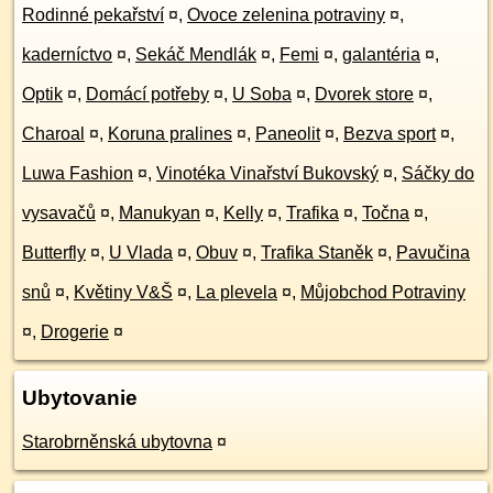
Rodinné pekařství
¤
,
Ovoce zelenina potraviny
¤
,
kaderníctvo
¤
,
Sekáč Mendlák
¤
,
Femi
¤
,
galantéria
¤
,
Optik
¤
,
Domácí potřeby
¤
,
U Soba
¤
,
Dvorek store
¤
,
Charoal
¤
,
Koruna pralines
¤
,
Paneolit
¤
,
Bezva sport
¤
,
Luwa Fashion
¤
,
Vinotéka Vinařství Bukovský
¤
,
Sáčky do
vysavačů
¤
,
Manukyan
¤
,
Kelly
¤
,
Trafika
¤
,
Točna
¤
,
Butterfly
¤
,
U Vlada
¤
,
Obuv
¤
,
Trafika Staněk
¤
,
Pavučina
snů
¤
,
Květiny V&Š
¤
,
La plevela
¤
,
Můjobchod Potraviny
¤
,
Drogerie
¤
Ubytovanie
Starobrněnská ubytovna
¤