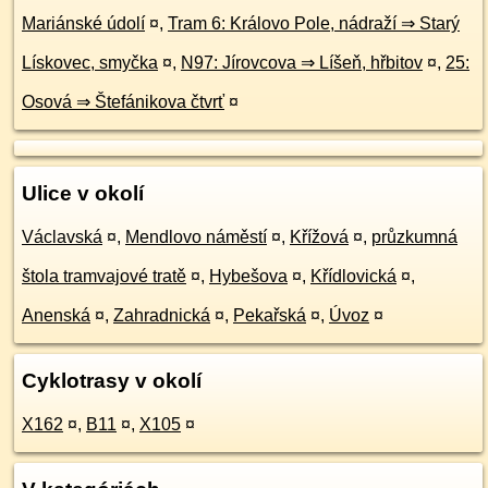
Mariánské údolí
¤
,
Tram 6: Královo Pole, nádraží ⇒ Starý
Lískovec, smyčka
¤
,
N97: Jírovcova ⇒ Líšeň, hřbitov
¤
,
25:
Osová ⇒ Štefánikova čtvrť
¤
Ulice v okolí
Václavská
¤
,
Mendlovo náměstí
¤
,
Křížová
¤
,
průzkumná
štola tramvajové tratě
¤
,
Hybešova
¤
,
Křídlovická
¤
,
Anenská
¤
,
Zahradnická
¤
,
Pekařská
¤
,
Úvoz
¤
Cyklotrasy v okolí
X162
¤
,
B11
¤
,
X105
¤