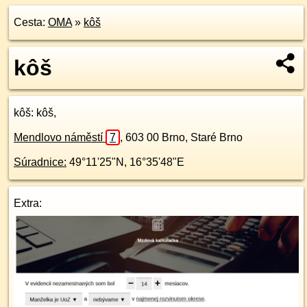
Cesta:
OMA
»
kôš
kôš
kôš
: kôš,
Mendlovo náměstí
7
,
603 00
Brno, Staré Brno
Súradnice:
49°11'25"N
,
16°35'48"E
Extra: