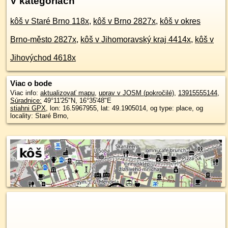
V kategóriách
kôš v Staré Brno 118x
,
kôš v Brno 2827x
,
kôš v okres
Brno-město 2827x
,
kôš v Jihomoravský kraj 4414x
,
kôš v
Jihovýchod 4618x
Viac o bode
Viac info:
aktualizovať mapu
,
uprav v JOSM (pokročilé)
,
13915555144
,
Súradnice:
49°11'25"N
,
16°35'48"E
stiahni GPX
, lon: 16.5967955, lat: 49.1905014, og type: place, og
locality: Staré Brno,