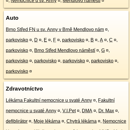
¤
,
Nemocnice u sv. Anny
¤
,
Mendlovo náměstí
¤
Auto
Brno Střed FN u sv. Anny v Brně Mendlovo nám
¤
,
parkovisko
¤
,
D
¤
,
E
¤
,
F
¤
,
parkovisko
¤
,
B
¤
,
A
¤
,
C
¤
,
parkovisko
¤
,
Brno Střed Mendlovo náměstí
¤
,
G
¤
,
parkovisko
¤
,
parkovisko
¤
,
parkovisko
¤
,
parkovisko
¤
,
parkovisko
¤
Zdravotníctvo
Lékárna Fakultní nemocnice u svaté Anny
¤
,
Fakultní
nemocnice u svaté Anny
¤
,
V.I.Pet
¤
,
DMA
¤
,
Dr. Max
¤
,
defiblirátor
¤
,
Moje lékárna
¤
,
Chytrá lékárna
¤
,
Nemocnice