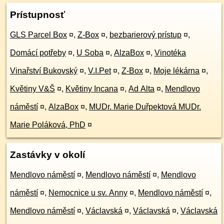
Prístupnosť
GLS Parcel Box
¤
,
Z-Box
¤
,
bezbarierový prístup
¤
,
Domácí potřeby
¤
,
U Soba
¤
,
AlzaBox
¤
,
Vinotéka
Vinařství Bukovský
¤
,
V.I.Pet
¤
,
Z-Box
¤
,
Moje lékárna
¤
,
Květiny V&Š
¤
,
Květiny Incana
¤
,
Ad Alta
¤
,
Mendlovo
náměstí
¤
,
AlzaBox
¤
,
MUDr. Marie Duřpektová MUDr.
Marie Poláková, PhD
¤
Zastávky v okolí
Mendlovo náměstí
¤
,
Mendlovo náměstí
¤
,
Mendlovo
náměstí
¤
,
Nemocnice u sv. Anny
¤
,
Mendlovo náměstí
¤
,
Mendlovo náměstí
¤
,
Václavská
¤
,
Václavská
¤
,
Václavská