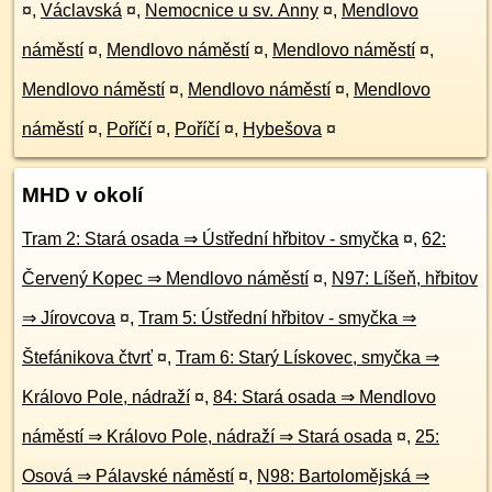
¤
,
Václavská
¤
,
Nemocnice u sv. Anny
¤
,
Mendlovo
náměstí
¤
,
Mendlovo náměstí
¤
,
Mendlovo náměstí
¤
,
Mendlovo náměstí
¤
,
Mendlovo náměstí
¤
,
Mendlovo
náměstí
¤
,
Poříčí
¤
,
Poříčí
¤
,
Hybešova
¤
MHD v okolí
Tram 2: Stará osada ⇒ Ústřední hřbitov - smyčka
¤
,
62:
Červený Kopec ⇒ Mendlovo náměstí
¤
,
N97: Líšeň, hřbitov
⇒ Jírovcova
¤
,
Tram 5: Ústřední hřbitov - smyčka ⇒
Štefánikova čtvrť
¤
,
Tram 6: Starý Lískovec, smyčka ⇒
Královo Pole, nádraží
¤
,
84: Stará osada ⇒ Mendlovo
náměstí ⇒ Královo Pole, nádraží ⇒ Stará osada
¤
,
25:
Osová ⇒ Pálavské náměstí
¤
,
N98: Bartolomějská ⇒