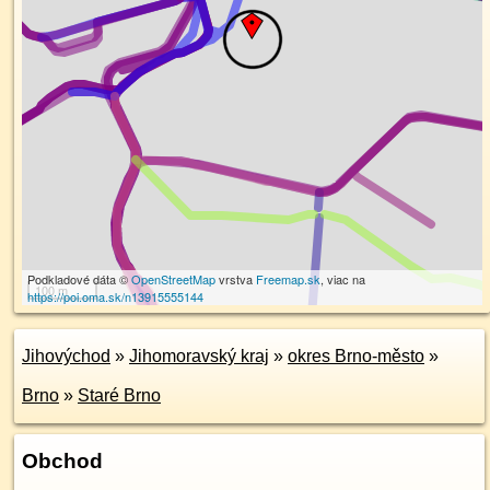
Podkladové dáta ©
OpenStreetMap
vrstva
Freemap.sk
, viac na
100 m
https://poi.oma.sk/n13915555144
Jihovýchod
»
Jihomoravský kraj
»
okres Brno-město
»
Brno
»
Staré Brno
Obchod