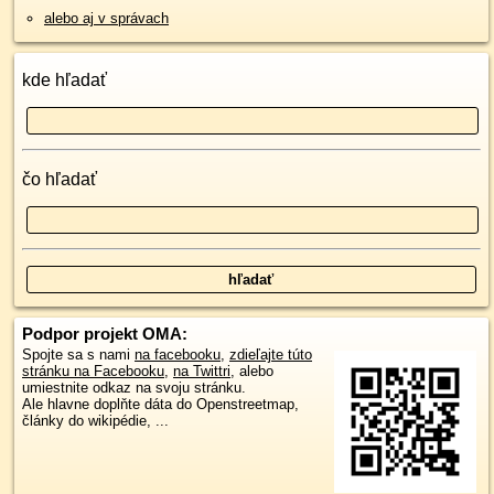
alebo aj v správach
kde hľadať
čo hľadať
Podpor projekt OMA:
Spojte sa s nami
na facebooku
,
zdieľajte túto
stránku na Facebooku
,
na Twittri
, alebo
umiestnite odkaz na svoju stránku.
Ale hlavne doplňte dáta do Openstreetmap,
články do wikipédie, ...