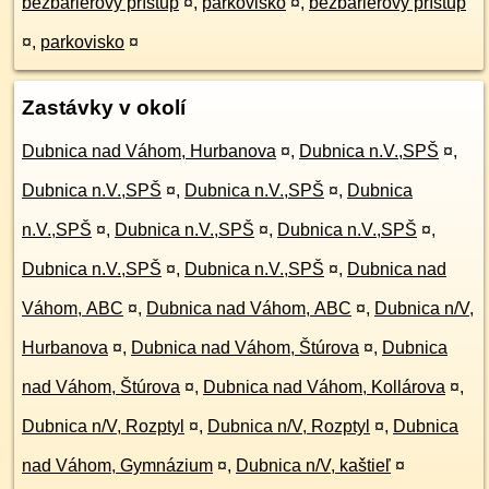
bezbarierový prístup
¤
,
parkovisko
¤
,
bezbarierový prístup
¤
,
parkovisko
¤
Zastávky v okolí
Dubnica nad Váhom, Hurbanova
¤
,
Dubnica n.V.,SPŠ
¤
,
Dubnica n.V.,SPŠ
¤
,
Dubnica n.V.,SPŠ
¤
,
Dubnica
n.V.,SPŠ
¤
,
Dubnica n.V.,SPŠ
¤
,
Dubnica n.V.,SPŠ
¤
,
Dubnica n.V.,SPŠ
¤
,
Dubnica n.V.,SPŠ
¤
,
Dubnica nad
Váhom, ABC
¤
,
Dubnica nad Váhom, ABC
¤
,
Dubnica n/V,
Hurbanova
¤
,
Dubnica nad Váhom, Štúrova
¤
,
Dubnica
nad Váhom, Štúrova
¤
,
Dubnica nad Váhom, Kollárova
¤
,
Dubnica n/V, Rozptyl
¤
,
Dubnica n/V, Rozptyl
¤
,
Dubnica
nad Váhom, Gymnázium
¤
,
Dubnica n/V, kaštieľ
¤