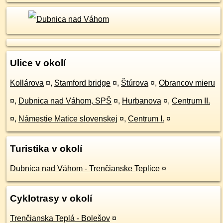
Ulice v okolí
Kollárova
¤
,
Stamford bridge
¤
,
Štúrova
¤
,
Obrancov mieru
¤
,
Dubnica nad Váhom, SPŠ
¤
,
Hurbanova
¤
,
Centrum II.
¤
,
Námestie Matice slovenskej
¤
,
Centrum I.
¤
Turistika v okolí
Dubnica nad Váhom - Trenčianske Teplice
¤
Cyklotrasy v okolí
Trenčianska Teplá - Bolešov
¤