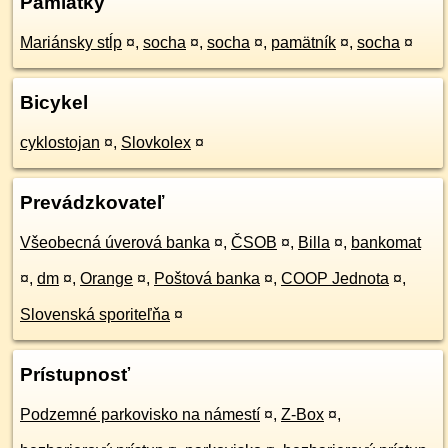
Pamiatky
Mariánsky stĺp
¤
,
socha
¤
,
socha
¤
,
pamätník
¤
,
socha
¤
Bicykel
cyklostojan
¤
,
Slovkolex
¤
Prevádzkovateľ
Všeobecná úverová banka
¤
,
ČSOB
¤
,
Billa
¤
,
bankomat
¤
,
dm
¤
,
Orange
¤
,
Poštová banka
¤
,
COOP Jednota
¤
,
Slovenská sporiteľňa
¤
Prístupnosť
Podzemné parkovisko na námestí
¤
,
Z-Box
¤
,