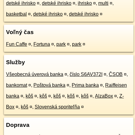
detské ihrisko
¤
,
detské ihrisko
¤
,
ihrisko
¤
,
multi
¤
,
basketbal
¤
,
detské ihrisko
¤
,
detské ihrisko
¤
Voľný čas
Fun Caffe
¤
,
Fortuna
¤
,
park
¤
,
park
¤
Služby
Všeobecná úverová banka
¤
,
číslo S6AV372I
¤
,
ČSOB
¤
,
bankomat
¤
,
Poštová banka
¤
,
Prima banka
¤
,
Raiffeisen
banka
¤
,
kôš
¤
,
kôš
¤
,
kôš
¤
,
kôš
¤
,
kôš
¤
,
AlzaBox
¤
,
Z-
Box
¤
,
kôš
¤
,
Slovenská sporiteľňa
¤
Doprava