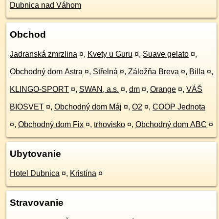
Dubnica nad Váhom
Obchod
Jadranská zmrzlina
¤
,
Kvety u Guru
¤
,
Suave gelato
¤
,
Obchodný dom Astra
¤
,
Střelná
¤
,
Záložňa Breva
¤
,
Billa
¤
,
KLINGO-SPORT
¤
,
SWAN, a.s.
¤
,
dm
¤
,
Orange
¤
,
VÁŠ
BIOSVET
¤
,
Obchodný dom Máj
¤
,
O2
¤
,
COOP Jednota
¤
,
Obchodný dom Fix
¤
,
trhovisko
¤
,
Obchodný dom ABC
¤
Ubytovanie
Hotel Dubnica
¤
,
Kristína
¤
Stravovanie