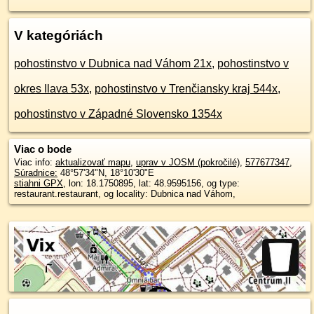
V kategóriách
pohostinstvo v Dubnica nad Váhom 21x
,
pohostinstvo v
okres Ilava 53x
,
pohostinstvo v Trenčiansky kraj 544x
,
pohostinstvo v Západné Slovensko 1354x
Viac o bode
Viac info:
aktualizovať mapu
,
uprav v JOSM (pokročilé)
,
577677347
,
Súradnice:
48°57'34"N
,
18°10'30"E
stiahni GPX
, lon: 18.1750895, lat: 48.9595156, og type:
restaurant.restaurant, og locality: Dubnica nad Váhom,