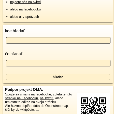
nájdete nás na twittri
alebo na faceboooku
alebo aj v správach
kde hľadať
čo hľadať
Podpor projekt OMA:
Spojte sa s nami
na facebooku
,
zdieľajte túto
stránku na Facebooku
,
na Twittri
, alebo
umiestnite odkaz na svoju stránku.
Ale hlavne doplňte dáta do Openstreetmap,
články do wikipédie, ...