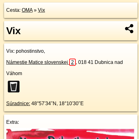
Cesta:
OMA
»
Vix
Vix
Vix
: pohostinstvo,
Námestie Matice slovenskej
2
,
018 41
Dubnica nad
Váhom
Súradnice:
48°57'34"N
,
18°10'30"E
Extra: