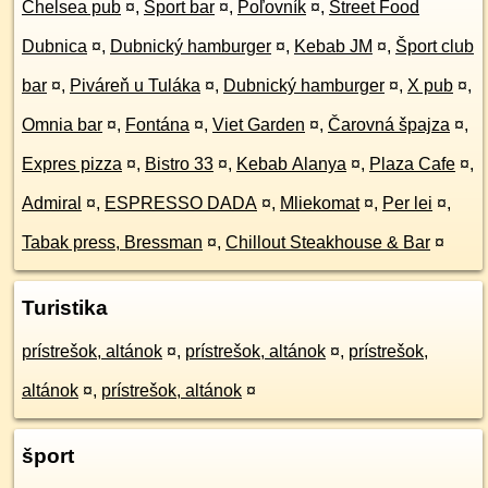
Chelsea pub
¤
,
Šport bar
¤
,
Poľovník
¤
,
Street Food
Dubnica
¤
,
Dubnický hamburger
¤
,
Kebab JM
¤
,
Šport club
bar
¤
,
Piváreň u Tuláka
¤
,
Dubnický hamburger
¤
,
X pub
¤
,
Omnia bar
¤
,
Fontána
¤
,
Viet Garden
¤
,
Čarovná špajza
¤
,
Expres pizza
¤
,
Bistro 33
¤
,
Kebab Alanya
¤
,
Plaza Cafe
¤
,
Admiral
¤
,
ESPRESSO DADA
¤
,
Mliekomat
¤
,
Per lei
¤
,
Tabak press, Bressman
¤
,
Chillout Steakhouse & Bar
¤
Turistika
prístrešok, altánok
¤
,
prístrešok, altánok
¤
,
prístrešok,
altánok
¤
,
prístrešok, altánok
¤
šport