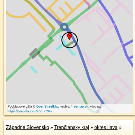
Podkladové dáta ©
OpenStreetMap
vrstva
Freemap.sk
, viac na
100 m
https://poi.oma.sk/n577677347
Západné Slovensko
»
Trenčiansky kraj
»
okres Ilava
»