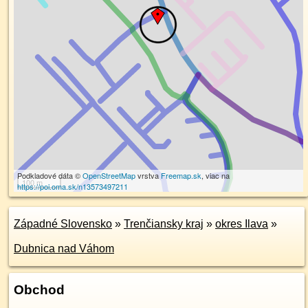
Podkladové dáta ©
OpenStreetMap
vrstva
Freemap.sk
, viac na
100 m
https://poi.oma.sk/n13573497211
Západné Slovensko
»
Trenčiansky kraj
»
okres Ilava
»
Dubnica nad Váhom
Obchod