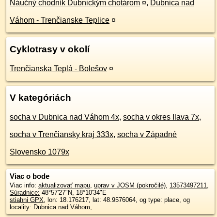
Náučný chodník Dubnickým chotárom
¤
,
Dubnica nad
Váhom - Trenčianske Teplice
¤
Cyklotrasy v okolí
Trenčianska Teplá - Bolešov
¤
V kategóriách
socha v Dubnica nad Váhom 4x
,
socha v okres Ilava 7x
,
socha v Trenčiansky kraj 333x
,
socha v Západné
Slovensko 1079x
Viac o bode
Viac info:
aktualizovať mapu
,
uprav v JOSM (pokročilé)
,
13573497211
,
Súradnice:
48°57'27"N
,
18°10'34"E
stiahni GPX
, lon: 18.176217, lat: 48.9576064, og type: place, og
locality: Dubnica nad Váhom,