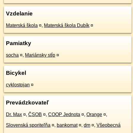
Vzdelanie
Materská škola
¤
,
Materská škola Dubík
¤
Pamiatky
socha
¤
,
Mariánsky stĺp
¤
Bicykel
cyklostojan
¤
Prevádzkovateľ
Dr. Max
¤
,
ČSOB
¤
,
COOP Jednota
¤
,
Orange
¤
,
Slovenská sporiteľňa
¤
,
bankomat
¤
,
dm
¤
,
Všeobecná