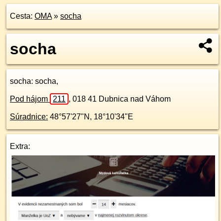
Cesta:
OMA
»
socha
socha
socha
: socha,
Pod hájom
211
,
018 41
Dubnica nad Váhom
Súradnice:
48°57'27"N
,
18°10'34"E
Extra: