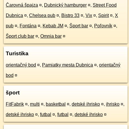
Čarovná špajza
¤
,
Dubnický hamburger
¤
,
Street Food
Dubnica
¤
,
Chelsea pub
¤
,
Bistro 33
¤
,
Vix
¤
,
Spirit
¤
,
X
pub
¤
,
Fontána
¤
,
Kebab JM
¤
,
Šport bar
¤
,
Poľovník
¤
,
Šport club bar
¤
,
Omnia bar
¤
Turistika
orientačný bod
¤
,
Pamiatky mesta Dubnica
¤
,
orientačný
bod
¤
šport
FitFabrik
¤
,
multi
¤
,
basketbal
¤
,
detské ihrisko
¤
,
ihrisko
¤
,
detské ihrisko
¤
,
futbal
¤
,
futbal
¤
,
detské ihrisko
¤