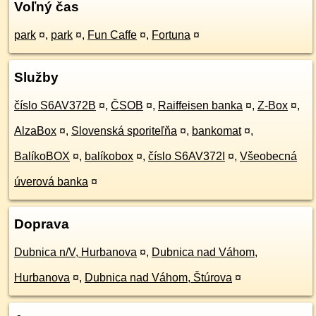
Voľný čas
park
¤
,
park
¤
,
Fun Caffe
¤
,
Fortuna
¤
Služby
číslo S6AV372B
¤
,
ČSOB
¤
,
Raiffeisen banka
¤
,
Z-Box
¤
,
AlzaBox
¤
,
Slovenská sporiteľňa
¤
,
bankomat
¤
,
BalíkoBOX
¤
,
balíkobox
¤
,
číslo S6AV372I
¤
,
Všeobecná
úverová banka
¤
Doprava
Dubnica n/V, Hurbanova
¤
,
Dubnica nad Váhom,
Hurbanova
¤
,
Dubnica nad Váhom, Štúrova
¤