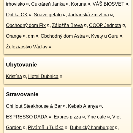
trhovisko
¤
,
Cukráreň Janka
¤
,
Koruna
¤
,
VÁŠ BIOSVET
¤
,
Optika OK
¤
,
Suave gelato
¤
,
Jadranská zmrzlina
¤
,
Obchodný dom Fix
¤
,
Záložňa Breva
¤
,
COOP Jednota
¤
,
Orange
¤
,
dm
¤
,
Obchodný dom Astra
¤
,
Kvety u Guru
¤
,
Železiarstvo Václav
¤
Ubytovanie
Kristína
¤
,
Hotel Dubnica
¤
Stravovanie
Chillout Steakhouse & Bar
¤
,
Kebab Alanya
¤
,
ESPRESSO DADA
¤
,
Expres pizza
¤
,
Yne cafe
¤
,
Viet
Garden
¤
,
Piváreň u Tuláka
¤
,
Dubnický hamburger
¤
,