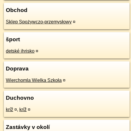
Obchod
Sklep Spożywczo-przemysłowy
¤
šport
detské ihrisko
¤
Doprava
Wierchomla Wielka Szkoła
¤
Duchovno
kríž
¤
,
kríž
¤
Zastávky v okolí