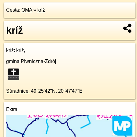
Cesta:
OMA
»
kríž
kríž
kríž
: kríž,
gmina Piwniczna-Zdrój
Súradnice:
49°25'42"N
,
20°47'47"E
Extra: