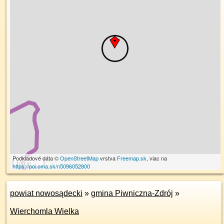
Podkladové dáta ©
OpenStreetMap
vrstva
Freemap.sk
, viac na
100 m
https://poi.oma.sk/n5096052800
powiat nowosądecki
»
gmina Piwniczna-Zdrój
»
Wierchomla Wielka