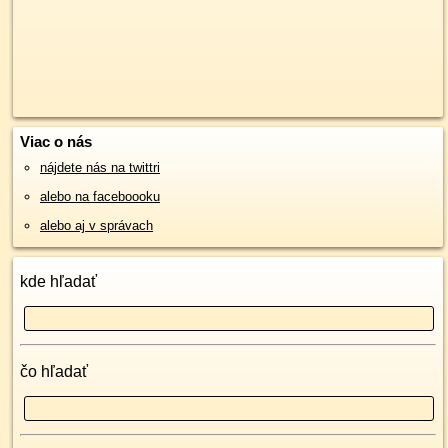
Viac o nás
nájdete nás na twittri
alebo na faceboooku
alebo aj v správach
kde hľadať
čo hľadať