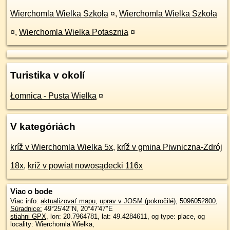
Wierchomla Wielka Szkoła
¤
,
Wierchomla Wielka Szkoła
¤
,
Wierchomla Wielka Potasznia
¤
Turistika v okolí
Łomnica - Pusta Wielka
¤
V kategóriách
kríž v Wierchomla Wielka 5x
,
kríž v gmina Piwniczna-Zdrój
18x
,
kríž v powiat nowosądecki 116x
Viac o bode
Viac info:
aktualizovať mapu
,
uprav v JOSM (pokročilé)
,
5096052800
,
Súradnice:
49°25'42"N
,
20°47'47"E
stiahni GPX
, lon: 20.7964781, lat: 49.4284611, og type: place, og
locality: Wierchomla Wielka,