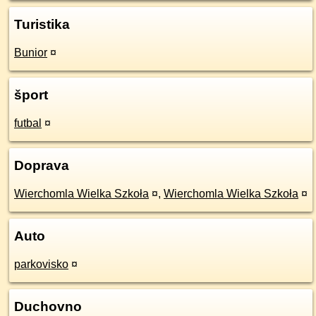
Turistika
Bunior
¤
šport
futbal
¤
Doprava
Wierchomla Wielka Szkoła
¤
,
Wierchomla Wielka Szkoła
¤
Auto
parkovisko
¤
Duchovno