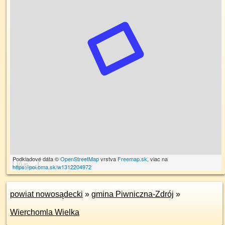
Podkladové dáta ©
OpenStreetMap
vrstva
Freemap.sk
, viac na
10 m
https://poi.oma.sk/w1312204972
powiat nowosądecki
»
gmina Piwniczna-Zdrój
»
Wierchomla Wielka