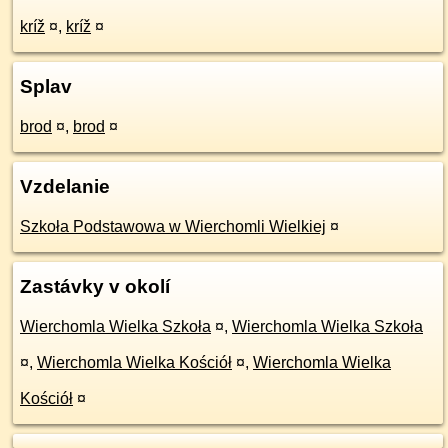
kríž
¤
,
kríž
¤
Splav
brod
¤
,
brod
¤
Vzdelanie
Szkoła Podstawowa w Wierchomli Wielkiej
¤
Zastávky v okolí
Wierchomla Wielka Szkoła
¤
,
Wierchomla Wielka Szkoła
¤
,
Wierchomla Wielka Kościół
¤
,
Wierchomla Wielka
Kościół
¤