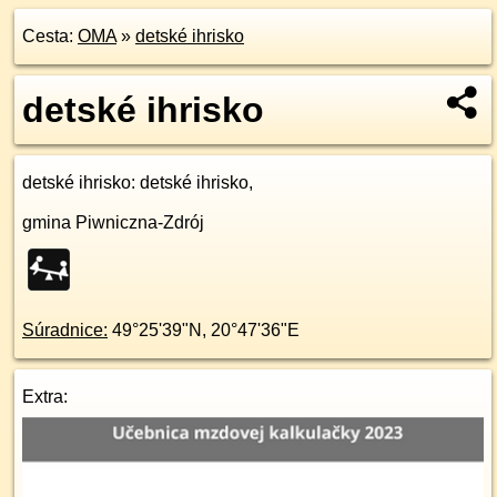
Cesta:
OMA
»
detské ihrisko
detské ihrisko
detské ihrisko
: detské ihrisko,
gmina Piwniczna-Zdrój
Súradnice:
49°25'39"N
,
20°47'36"E
Extra: