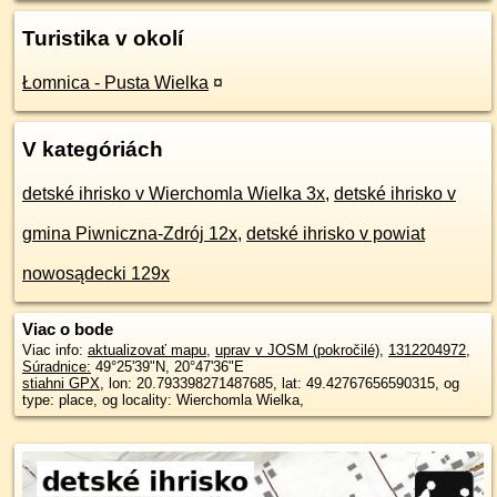
Turistika v okolí
Łomnica - Pusta Wielka
¤
V kategóriách
detské ihrisko v Wierchomla Wielka 3x
,
detské ihrisko v
gmina Piwniczna-Zdrój 12x
,
detské ihrisko v powiat
nowosądecki 129x
Viac o bode
Viac info:
aktualizovať mapu
,
uprav v JOSM (pokročilé)
,
1312204972
,
Súradnice:
49°25'39"N
,
20°47'36"E
stiahni GPX
, lon: 20.793398271487685, lat: 49.42767656590315, og
type: place, og locality: Wierchomla Wielka,