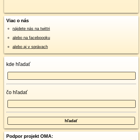
Viac o nás
nájdete nás na twittri
alebo na faceboooku
alebo aj v správach
kde hľadať
čo hľadať
Podpor projekt OMA: