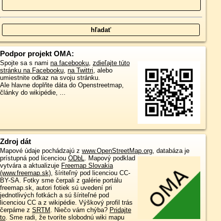
Podpor projekt OMA:
Spojte sa s nami
na facebooku
,
zdieľajte túto
stránku na Facebooku
,
na Twittri
, alebo
umiestnite odkaz na svoju stránku.
Ale hlavne doplňte dáta do Openstreetmap,
články do wikipédie, ...
Zdroj dát
Mapové údaje pochádzajú z
www.OpenStreetMap.org
, databáza je
prístupná pod licenciou
ODbL
.
Mapový podklad
vytvára a aktualizuje
Freemap Slovakia
(www.freemap.sk)
, šíriteľný pod licenciou CC-
BY-SA. Fotky sme čerpali z galérie portálu
freemap.sk, autori fotiek sú uvedení pri
jednotlivých fotkách a sú šíriteľné pod
licenciou CC a z wikipédie. Výškový profil trás
čerpáme z
SRTM
. Niečo vám chýba?
Pridajte
to
. Sme radi, že tvoríte slobodnú wiki mapu