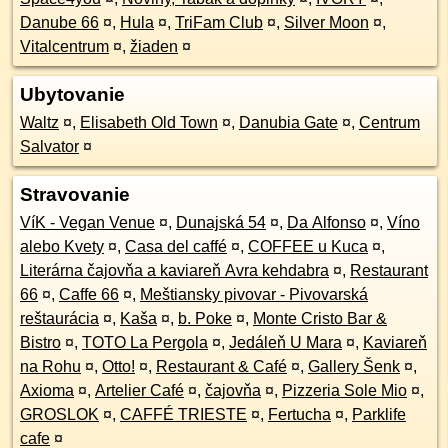
Danube 66
¤
,
Hula
¤
,
TriFam Club
¤
,
Silver Moon
¤
,
Vitalcentrum
¤
,
žiaden
¤
Ubytovanie
Waltz
¤
,
Elisabeth Old Town
¤
,
Danubia Gate
¤
,
Centrum
Salvator
¤
Stravovanie
VíK - Vegan Venue
¤
,
Dunajská 54
¤
,
Da Alfonso
¤
,
Víno
alebo Kvety
¤
,
Casa del caffé
¤
,
COFFEE u Kuca
¤
,
Literárna čajovňa a kaviareň Avra kehdabra
¤
,
Restaurant
66
¤
,
Caffe 66
¤
,
Meštiansky pivovar - Pivovarská
reštaurácia
¤
,
Kaša
¤
,
b. Poke
¤
,
Monte Cristo Bar &
Bistro
¤
,
TOTO La Pergola
¤
,
Jedáleň U Mara
¤
,
Kaviareň
na Rohu
¤
,
Otto!
¤
,
Restaurant & Café
¤
,
Gallery Šenk
¤
,
Axioma
¤
,
Artelier Café
¤
,
čajovňa
¤
,
Pizzeria Sole Mio
¤
,
GROSLOK
¤
,
CAFFÉ TRIESTE
¤
,
Fertucha
¤
,
Parklife
cafe
¤