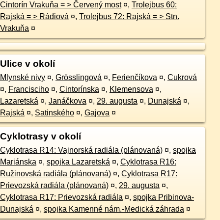
Cintorín Vrakuňa = > Červený most
¤
,
Trolejbus 60:
Rajská = > Rádiová
¤
,
Trolejbus 72: Rajská = > Stn.
Vrakuňa
¤
Ulice v okolí
Mlynské nivy
¤
,
Grösslingová
¤
,
Ferienčíkova
¤
,
Cukrová
¤
,
Francisciho
¤
,
Cintorínska
¤
,
Klemensova
¤
,
Lazaretská
¤
,
Janáčkova
¤
,
29. augusta
¤
,
Dunajská
¤
,
Rajská
¤
,
Satinského
¤
,
Gajova
¤
Cyklotrasy v okolí
Cyklotrasa R14: Vajnorská radiála (plánovaná)
¤
,
spojka
Mariánska
¤
,
spojka Lazaretská
¤
,
Cyklotrasa R16:
Ružinovská radiála (plánovaná)
¤
,
Cyklotrasa R17:
Prievozská radiála (plánovaná)
¤
,
29. augusta
¤
,
Cyklotrasa R17: Prievozská radiála
¤
,
spojka Pribinova-
Dunajská
¤
,
spojka Kamenné nám.-Medická záhrada
¤