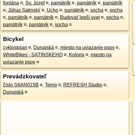
fontána
¤
,
Sv. Jozef
¤
,
pamätník
¤
,
pamätník
¤
,
pamätník
¤
,
Július Satinský
¤
,
Ucho
¤
,
pamätník
¤
,
socha
¤
,
socha
¤
,
pamätník
¤
,
pamätník
¤
,
Budovať lepší svet
¤
,
socha
¤
,
pamätník
¤
,
pamätník
¤
,
socha
¤
Bicykel
cyklostojan
¤
,
Dunajská
¤
,
miesto na uviazanie psov
¤
,
WhiteBikes - SATINSKEHO
¤
,
Koloria
¤
,
miesto na
uviazanie psov
¤
Prevádzkovateľ
číslo S6AN015B
¤
,
Terno
¤
,
REFRESH Studio
¤
,
Dunajská
¤