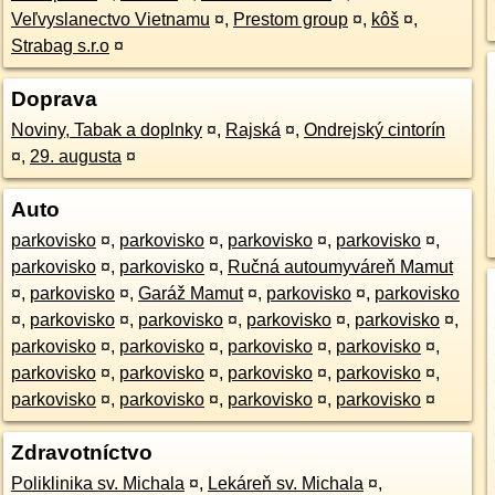
Veľvyslanectvo Vietnamu
¤
,
Prestom group
¤
,
kôš
¤
,
Strabag s.r.o
¤
Doprava
Noviny, Tabak a doplnky
¤
,
Rajská
¤
,
Ondrejský cintorín
¤
,
29. augusta
¤
Auto
parkovisko
¤
,
parkovisko
¤
,
parkovisko
¤
,
parkovisko
¤
,
parkovisko
¤
,
parkovisko
¤
,
Ručná autoumyváreň Mamut
¤
,
parkovisko
¤
,
Garáž Mamut
¤
,
parkovisko
¤
,
parkovisko
¤
,
parkovisko
¤
,
parkovisko
¤
,
parkovisko
¤
,
parkovisko
¤
,
parkovisko
¤
,
parkovisko
¤
,
parkovisko
¤
,
parkovisko
¤
,
parkovisko
¤
,
parkovisko
¤
,
parkovisko
¤
,
parkovisko
¤
,
parkovisko
¤
,
parkovisko
¤
,
parkovisko
¤
,
parkovisko
¤
Zdravotníctvo
Poliklinika sv. Michala
¤
,
Lekáreň sv. Michala
¤
,