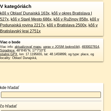
V kategóriách
kôš v Oblasť Dunajská 163x
,
kôš v okres Bratislava I
527x
,
kôš v Staré Mesto 686x
,
kôš v Ružinov 858x
,
kôš v
Podunajská rovina 2217x
,
kôš v Bratislava 2500x
,
kôš v
Bratislavský kraj 2751x
Viac o bode
Viac info:
aktualizovať mapu
,
uprav v JOSM (pokročilé)
,
4930027814
,
Súradnice:
48°8'45"N
,
17°7'10"E
stiahni GPX
, lon: 17.1195655, lat: 48.1459899, og type: place, og
locality: Oblasť Dunajská,
kde hľadať
čo hľadať