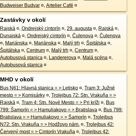
Budweiser Budvar
¤
,
Artelier Café
¤
Zastávky v okolí
Rajská
¤
,
Ondrejský cintorín
¤
,
29. augusta
¤
,
Rajská
¤
,
Dunajská
¤
,
Ondrejský cintorín
¤
,
Čulenova
¤
,
Čulenova
¤
,
Mariánska
¤
,
Mariánska
¤
,
Malý trh
¤
,
Špitálska
¤
,
Špitálska
¤
,
Centrum
¤
,
Malý trh
¤
,
Centrum
¤
,
Autobusová stanica
¤
,
Landererova
¤
,
Malá scéna
¤
,
Autobusová stanica
¤
MHD v okolí
Bus N61: Hlavná stanica = > Letisko
¤
,
Tram 3: Južné
mesto = > Komisárky
¤
,
Trolejbus 72: Stn. Vrakuňa = >
Rajská
¤
,
Tram 4: Stn. Nové Mesto = > Pri kríži
¤
,
Bus
799: Šamorín = > Hamuliakovo = > Bratislava
¤
,
Bus 799:
Bratislava = > Hamuliakovo = > Šamorín
¤
,
Trolejbus
N72: Stn. Vrakuňa = > Hodžovo nám.
¤
,
Trolejbus 42:
Červený most = > Cintorín Vrakuňa
¤
,
Trolejbus 42: