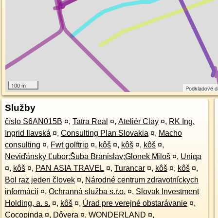
100 m
Podkladové 
Služby
číslo S6AN015B
¤
,
Tatra Real
¤
,
Ateliér Clay
¤
,
RK Ing.
Ingrid Ilavská
¤
,
Consulting Plan Slovakia
¤
,
Macho
consulting
¤
,
Fwt golftrip
¤
,
kôš
¤
,
kôš
¤
,
kôš
¤
,
Neviďánsky Ľubor;Šuba Branislav;Glonek Miloš
¤
,
Uniqa
¤
,
kôš
¤
,
PAN ASIA TRAVEL
¤
,
Turancar
¤
,
kôš
¤
,
kôš
¤
,
Bol raz jeden človek
¤
,
Národné centrum zdravotníckych
informácií
¤
,
Ochranná služba s.r.o.
¤
,
Slovak Investment
Holding, a. s.
¤
,
kôš
¤
,
Úrad pre verejné obstarávanie
¤
,
Cocopinda
¤
,
Dôvera
¤
,
WONDERLAND
¤
,