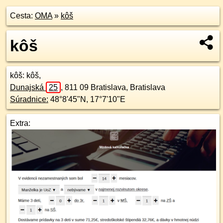
Cesta:
OMA
»
kôš
kôš
kôš
: kôš,
Dunajská
25
,
811 09
Bratislava, Bratislava
Súradnice:
48°8'45"N
,
17°7'10"E
Extra: