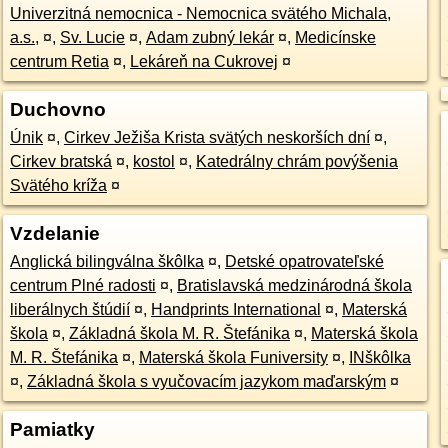
Univerzitná nemocnica - Nemocnica svätého Michala,
a.s.,
¤
,
Sv. Lucie
¤
,
Adam zubný lekár
¤
,
Medicínske
centrum Retia
¤
,
Lekáreň na Cukrovej
¤
Duchovno
Únik
¤
,
Cirkev Ježiša Krista svätých neskorších dní
¤
,
Cirkev bratská
¤
,
kostol
¤
,
Katedrálny chrám povýšenia
Svätého kríža
¤
Vzdelanie
Anglická bilingválna škôlka
¤
,
Detské opatrovateľské
centrum Plné radosti
¤
,
Bratislavská medzinárodná škola
liberálnych štúdií
¤
,
Handprints International
¤
,
Materská
škola
¤
,
Základná škola M. R. Štefánika
¤
,
Materská škola
M. R. Štefánika
¤
,
Materská škola Funiversity
¤
,
INškôlka
¤
,
Základná škola s vyučovacím jazykom maďarským
¤
Pamiatky