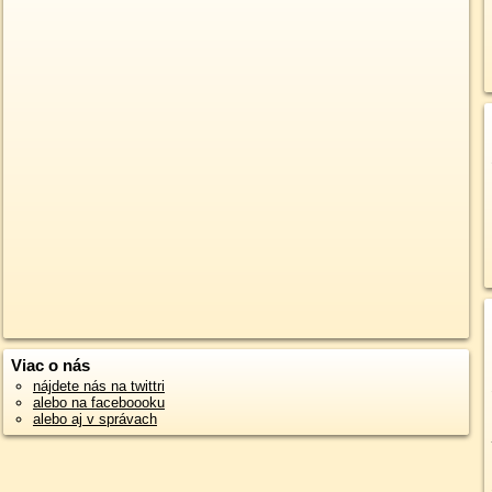
Viac o nás
nájdete nás na twittri
alebo na faceboooku
alebo aj v správach