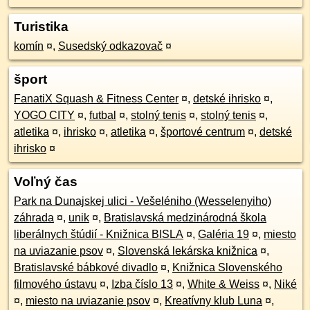
Turistika
komín
¤
,
Susedský odkazovač
¤
šport
FanatiX Squash & Fitness Center
¤
,
detské ihrisko
¤
,
YOGO CITY
¤
,
futbal
¤
,
stolný tenis
¤
,
stolný tenis
¤
,
atletika
¤
,
ihrisko
¤
,
atletika
¤
,
športové centrum
¤
,
detské
ihrisko
¤
Voľný čas
Park na Dunajskej ulici - Vešeléniho (Wesselenyiho)
záhrada
¤
,
unik
¤
,
Bratislavská medzinárodná škola
liberálnych štúdií - Knižnica BISLA
¤
,
Galéria 19
¤
,
miesto
na uviazanie psov
¤
,
Slovenská lekárska knižnica
¤
,
Bratislavské bábkové divadlo
¤
,
Knižnica Slovenského
filmového ústavu
¤
,
Izba číslo 13
¤
,
White & Weiss
¤
,
Niké
¤
,
miesto na uviazanie psov
¤
,
Kreatívny klub Luna
¤
,