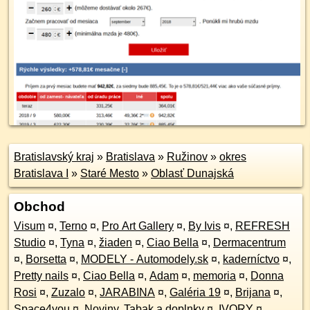
Bratislavský kraj
»
Bratislava
»
Ružinov
»
okres
Bratislava I
»
Staré Mesto
»
Oblasť Dunajská
Obchod
Visum
¤
,
Terno
¤
,
Pro Art Gallery
¤
,
By Ivis
¤
,
REFRESH
Studio
¤
,
Tyna
¤
,
žiaden
¤
,
Ciao Bella
¤
,
Dermacentrum
¤
,
Borsetta
¤
,
MODELY - Automodely.sk
¤
,
kaderníctvo
¤
,
Pretty nails
¤
,
Ciao Bella
¤
,
Adam
¤
,
memoria
¤
,
Donna
Rosi
¤
,
Zuzalo
¤
,
JARABINA
¤
,
Galéria 19
¤
,
Brijana
¤
,
Space4you
¤
,
Noviny, Tabak a doplnky
¤
,
IVORY
¤
,