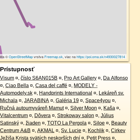
dáta ©
OpenStreetMap
vrstva
Freemap.sk
, viac na
https://poi.oma.sk/n4930027814
Prístupnosť
Visum
¤
,
číslo S6AN015B
¤
,
Pro Art Gallery
¤
,
Da Alfonso
¤
,
Ciao Bella
¤
,
Casa del caffé
¤
,
MODELY -
Automodely.sk
¤
,
Handprints International
¤
,
Lekáreň sv.
Michala
¤
,
JARABINA
¤
,
Galéria 19
¤
,
Space4you
¤
,
Ručná autoumyváreň Mamut
¤
,
Silver Moon
¤
,
Kaša
¤
,
Vitalcentrum
¤
,
Dôvera
¤
,
Strokoway salon
¤
,
Július
Satinský
¤
,
žiaden
¤
,
TOTO La Pergola
¤
,
Siloe
¤
,
Beauty
Centrum A&B
¤
,
AKMAL
¤
,
Sv. Lucie
¤
,
Kochlik
¤
,
Cirkev
Ježiša Krista svätých neskorších dní
¤
,
Petit Press
¤
,