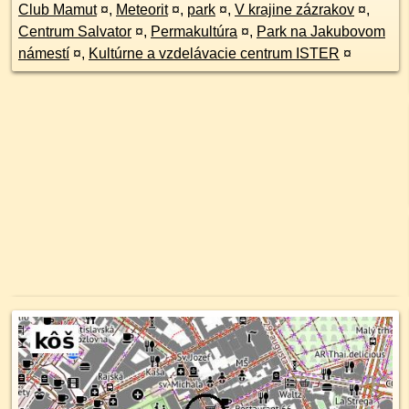
Club Mamut
¤
,
Meteorit
¤
,
park
¤
,
V krajine zázrakov
¤
,
Centrum Salvator
¤
,
Permakultúra
¤
,
Park na Jakubovom
námestí
¤
,
Kultúrne a vzdelávacie centrum ISTER
¤