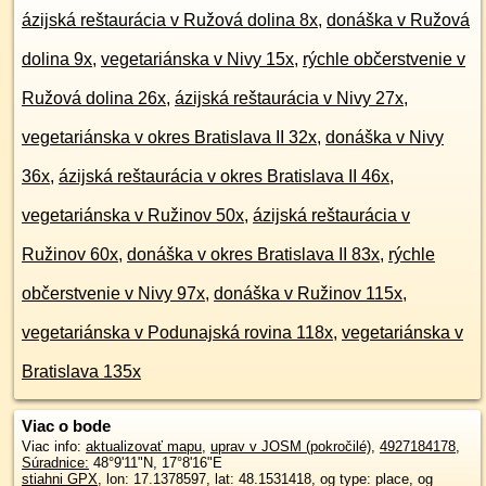
ázijská reštaurácia v Ružová dolina 8x
,
donáška v Ružová
dolina 9x
,
vegetariánska v Nivy 15x
,
rýchle občerstvenie v
Ružová dolina 26x
,
ázijská reštaurácia v Nivy 27x
,
vegetariánska v okres Bratislava II 32x
,
donáška v Nivy
36x
,
ázijská reštaurácia v okres Bratislava II 46x
,
vegetariánska v Ružinov 50x
,
ázijská reštaurácia v
Ružinov 60x
,
donáška v okres Bratislava II 83x
,
rýchle
občerstvenie v Nivy 97x
,
donáška v Ružinov 115x
,
vegetariánska v Podunajská rovina 118x
,
vegetariánska v
Bratislava 135x
Viac o bode
Viac info:
aktualizovať mapu
,
uprav v JOSM (pokročilé)
,
4927184178
,
Súradnice:
48°9'11"N
,
17°8'16"E
stiahni GPX
, lon: 17.1378597, lat: 48.1531418, og type: place, og