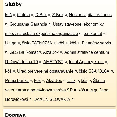
Služby
kôš
¤
,
toaleta
¤
,
D.Box
¤
,
Z-Box
¤
,
Nestor capital realness
¤
,
Groupama Garancia
¤
,
Ústav stavebnej ekonomiky,
s.r.o. znalecká a expertízna organizácia
¤
,
bankomat
¤
,
Uniqa
¤
,
číslo TATN073A
¤
,
kôš
¤
,
kôš
¤
,
Finančný servis
¤
,
GLS Balíkomat
¤
,
AlzaBox
¤
,
Administratívne centrum
Ružová dolina 10
¤
,
AMETYST
¤
,
Ideal Agency, s.r.o.
¤
,
kôš
¤
,
Úrad pre verejné obstarávanie
¤
,
číslo S6AK316A
¤
,
Prima banka
¤
,
kôš
¤
,
AlzaBox
¤
,
Effix
¤
,
kôš
¤
,
Štátna
veterinárna a potravinová správa SR
¤
,
kôš
¤
,
Mgr. Jana
Borovičková
¤
,
DAXEN SLOVAKIA
¤
Doprava