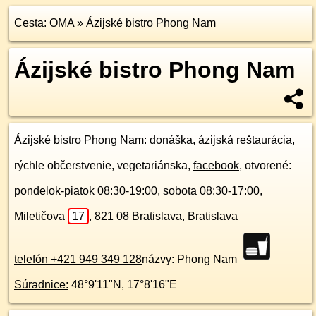
Cesta:
OMA
»
Ázijské bistro Phong Nam
Ázijské bistro Phong Nam
Ázijské bistro Phong Nam
: donáška, ázijská reštaurácia,
rýchle občerstvenie, vegetariánska,
facebook
, otvorené:
pondelok-piatok 08:30-19:00, sobota 08:30-17:00,
Miletičova
17
,
821 08
Bratislava, Bratislava
telefón +421 949 349 128
názvy: Phong Nam
Súradnice:
48°9'11"N
,
17°8'16"E