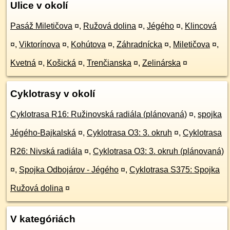
Ulice v okolí
Pasáž Miletičova
¤
,
Ružová dolina
¤
,
Jégého
¤
,
Klincová
¤
,
Viktorínova
¤
,
Kohútova
¤
,
Záhradnícka
¤
,
Miletičova
¤
,
Kvetná
¤
,
Košická
¤
,
Trenčianska
¤
,
Zelinárska
¤
Cyklotrasy v okolí
Cyklotrasa R16: Ružinovská radiála (plánovaná)
¤
,
spojka
Jégého-Bajkalská
¤
,
Cyklotrasa O3: 3. okruh
¤
,
Cyklotrasa
R26: Nivská radiála
¤
,
Cyklotrasa O3: 3. okruh (plánovaná)
¤
,
Spojka Odbojárov - Jégého
¤
,
Cyklotrasa S375: Spojka
Ružová dolina
¤
V kategóriách