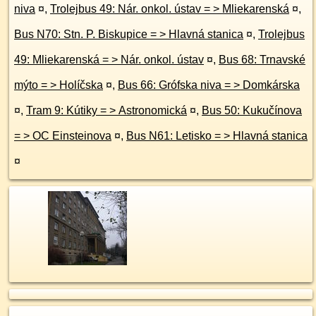
niva
¤
,
Trolejbus 49: Nár. onkol. ústav = > Mliekarenská
¤
,
Bus N70: Stn. P. Biskupice = > Hlavná stanica
¤
,
Trolejbus
49: Mliekarenská = > Nár. onkol. ústav
¤
,
Bus 68: Trnavské
mýto = > Holíčska
¤
,
Bus 66: Grófska niva = > Domkárska
¤
,
Tram 9: Kútiky = > Astronomická
¤
,
Bus 50: Kukučínova
= > OC Einsteinova
¤
,
Bus N61: Letisko = > Hlavná stanica
¤