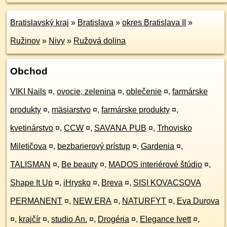
Bratislavský kraj
»
Bratislava
»
okres Bratislava II
»
Ružinov
»
Nivy
»
Ružová dolina
Obchod
VIKI Nails
¤
,
ovocie, zelenina
¤
,
oblečenie
¤
,
farmárske
produkty
¤
,
mäsiarstvo
¤
,
farmárske produkty
¤
,
kvetinárstvo
¤
,
CCW
¤
,
SAVANA PUB
¤
,
Trhovisko
Miletičova
¤
,
bezbarierový prístup
¤
,
Gardenia
¤
,
TALISMAN
¤
,
Be beauty
¤
,
MADOS interiérové štúdio
¤
,
Shape It Up
¤
,
iHrysko
¤
,
Breva
¤
,
SISI KOVACSOVA
PERMANENT
¤
,
NEW ERA
¤
,
NATURFYT
¤
,
Eva Durova
¤
,
krajčír
¤
,
studio An.
¤
,
Drogéria
¤
,
Elegance Ivett
¤
,