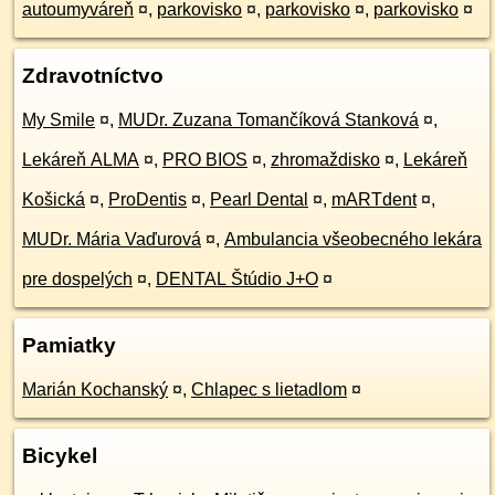
autoumyváreň
¤
,
parkovisko
¤
,
parkovisko
¤
,
parkovisko
¤
Zdravotníctvo
My Smile
¤
,
MUDr. Zuzana Tomančíková Stanková
¤
,
Lekáreň ALMA
¤
,
PRO BIOS
¤
,
zhromaždisko
¤
,
Lekáreň
Košická
¤
,
ProDentis
¤
,
Pearl Dental
¤
,
mARTdent
¤
,
MUDr. Mária Vaďurová
¤
,
Ambulancia všeobecného lekára
pre dospelých
¤
,
DENTAL Štúdio J+O
¤
Pamiatky
Marián Kochanský
¤
,
Chlapec s lietadlom
¤
Bicykel