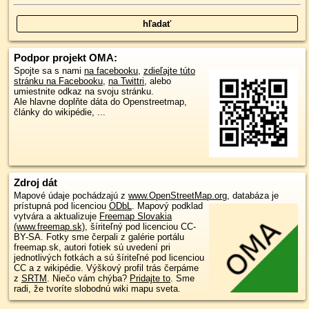
Podpor projekt OMA:
Spojte sa s nami
na facebooku
,
zdieľajte túto
stránku na Facebooku
,
na Twittri
, alebo
umiestnite odkaz na svoju stránku.
Ale hlavne doplňte dáta do Openstreetmap,
články do wikipédie, ...
Zdroj dát
Mapové údaje pochádzajú z
www.OpenStreetMap.org
, databáza je
prístupná pod licenciou
ODbL
.
Mapový podklad
vytvára a aktualizuje
Freemap Slovakia
(www.freemap.sk)
, šíriteľný pod licenciou CC-
BY-SA. Fotky sme čerpali z galérie portálu
freemap.sk, autori fotiek sú uvedení pri
jednotlivých fotkách a sú šíriteľné pod licenciou
CC a z wikipédie. Výškový profil trás čerpáme
z
SRTM
. Niečo vám chýba?
Pridajte to
. Sme
radi, že tvoríte slobodnú wiki mapu sveta.