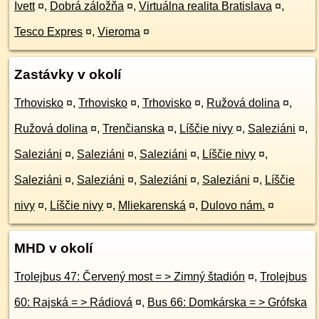
Ivett
¤
,
Dobrá záložňa
¤
,
Virtuálna realita Bratislava
¤
,
Tesco Expres
¤
,
Vieroma
¤
Zastávky v okolí
Trhovisko
¤
,
Trhovisko
¤
,
Trhovisko
¤
,
Ružová dolina
¤
,
Ružová dolina
¤
,
Trenčianska
¤
,
Líščie nivy
¤
,
Saleziáni
¤
,
Saleziáni
¤
,
Saleziáni
¤
,
Saleziáni
¤
,
Líščie nivy
¤
,
Saleziáni
¤
,
Saleziáni
¤
,
Saleziáni
¤
,
Saleziáni
¤
,
Líščie
nivy
¤
,
Líščie nivy
¤
,
Mliekarenská
¤
,
Dulovo nám.
¤
MHD v okolí
Trolejbus 47: Červený most = > Zimný štadión
¤
,
Trolejbus
60: Rajská = > Rádiová
¤
,
Bus 66: Domkárska = > Grófska