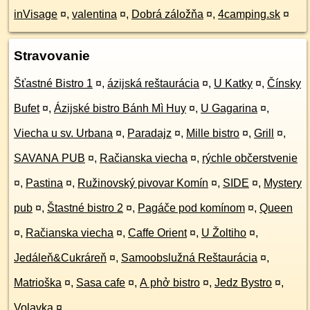
inVisage
¤
,
valentina
¤
,
Dobrá záložňa
¤
,
4camping.sk
¤
Stravovanie
Šťastné Bistro 1
¤
,
ázijská reštaurácia
¤
,
U Katky
¤
,
Čínsky
Bufet
¤
,
Ázijské bistro Bánh Mì Huy
¤
,
U Gagarina
¤
,
Viecha u sv. Urbana
¤
,
Paradajz
¤
,
Mille bistro
¤
,
Grill
¤
,
SAVANA PUB
¤
,
Račianska viecha
¤
,
rýchle občerstvenie
¤
,
Pastina
¤
,
Ružinovský pivovar Komín
¤
,
SIDE
¤
,
Mystery
pub
¤
,
Štastné bistro 2
¤
,
Pagáče pod komínom
¤
,
Queen
¤
,
Račianska viecha
¤
,
Caffe Orient
¤
,
U Žoltiho
¤
,
Jedáleň&Cukráreň
¤
,
Samoobslužná Reštaurácia
¤
,
Matrioška
¤
,
Sasa cafe
¤
,
A phở bistro
¤
,
Jedz Bystro
¤
,
Volavka
¤