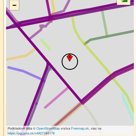
−
Podkladové dáta ©
OpenStreetMap
vrstva
Freemap.sk
, viac na
100 m
https://poi.oma.sk/n4927184178