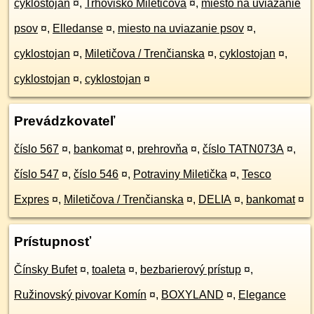
cyklostojan
¤
,
Trhovisko Miletičova
¤
,
miesto na uviazanie
psov
¤
,
Elledanse
¤
,
miesto na uviazanie psov
¤
,
cyklostojan
¤
,
Miletičova / Trenčianska
¤
,
cyklostojan
¤
,
cyklostojan
¤
,
cyklostojan
¤
Prevádzkovateľ
číslo 567
¤
,
bankomat
¤
,
prehrovňa
¤
,
číslo TATN073A
¤
,
číslo 547
¤
,
číslo 546
¤
,
Potraviny Miletička
¤
,
Tesco
Expres
¤
,
Miletičova / Trenčianska
¤
,
DELIA
¤
,
bankomat
¤
Prístupnosť
Čínsky Bufet
¤
,
toaleta
¤
,
bezbarierový prístup
¤
,
Ružinovský pivovar Komín
¤
,
BOXYLAND
¤
,
Elegance