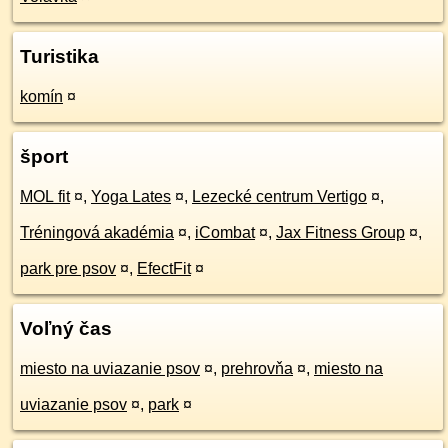
Turistika
komín
¤
šport
MOL fit
¤
,
Yoga Lates
¤
,
Lezecké centrum Vertigo
¤
,
Tréningová akadémia
¤
,
iCombat
¤
,
Jax Fitness Group
¤
,
park pre psov
¤
,
EfectFit
¤
Voľný čas
miesto na uviazanie psov
¤
,
prehrovňa
¤
,
miesto na
uviazanie psov
¤
,
park
¤