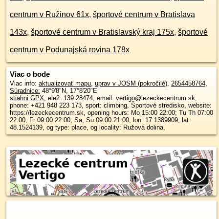
centrum v Ružinov 61x
,
športové centrum v Bratislava
143x
,
športové centrum v Bratislavský kraj 175x
,
športové
centrum v Podunajská rovina 178x
Viac o bode
Viac info:
aktualizovať mapu
,
uprav v JOSM (pokročilé)
,
2654458764
,
Súradnice:
48°9'8"N
,
17°8'20"E
stiahni GPX
, ele2: 139.28474, email: vertigo@lezeckecentrum.sk,
phone: +421 948 223 173, sport: climbing, Športové stredisko, website:
https://lezeckecentrum.sk, opening hours: Mo 15:00 22:00; Tu Th 07:00
22:00; Fr 09:00 22:00; Sa, Su 09:00 21:00, lon: 17.1389909, lat:
48.1524139, og type: place, og locality: Ružová dolina,