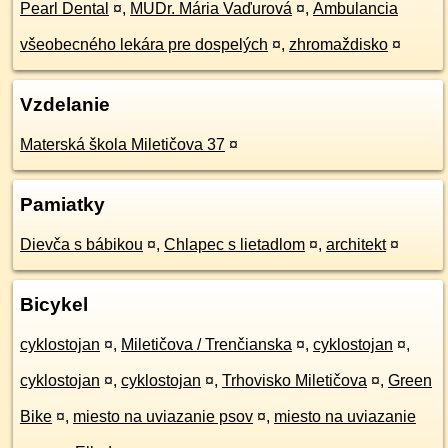
Pearl Dental
¤
,
MUDr. Mária Vaďurová
¤
,
Ambulancia
všeobecného lekára pre dospelých
¤
,
zhromaždisko
¤
Vzdelanie
Materská škola Miletičova 37
¤
Pamiatky
Dievča s bábikou
¤
,
Chlapec s lietadlom
¤
,
architekt
¤
Bicykel
cyklostojan
¤
,
Miletičova / Trenčianska
¤
,
cyklostojan
¤
,
cyklostojan
¤
,
cyklostojan
¤
,
Trhovisko Miletičova
¤
,
Green
Bike
¤
,
miesto na uviazanie psov
¤
,
miesto na uviazanie