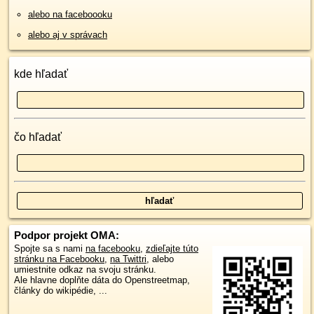
alebo na faceboooku
alebo aj v správach
kde hľadať
čo hľadať
Podpor projekt OMA:
Spojte sa s nami
na facebooku
,
zdieľajte túto
stránku na Facebooku
,
na Twittri
, alebo
umiestnite odkaz na svoju stránku.
Ale hlavne doplňte dáta do Openstreetmap,
články do wikipédie, ...