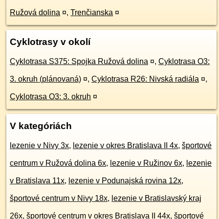
Ružová dolina
¤
,
Trenčianska
¤
Cyklotrasy v okolí
Cyklotrasa S375: Spojka Ružová dolina
¤
,
Cyklotrasa O3:
3. okruh (plánovaná)
¤
,
Cyklotrasa R26: Nivská radiála
¤
,
Cyklotrasa O3: 3. okruh
¤
V kategóriách
lezenie v Nivy 3x
,
lezenie v okres Bratislava II 4x
,
športové
centrum v Ružová dolina 6x
,
lezenie v Ružinov 6x
,
lezenie
v Bratislava 11x
,
lezenie v Podunajská rovina 12x
,
športové centrum v Nivy 18x
,
lezenie v Bratislavský kraj
26x
,
športové centrum v okres Bratislava II 44x
,
športové