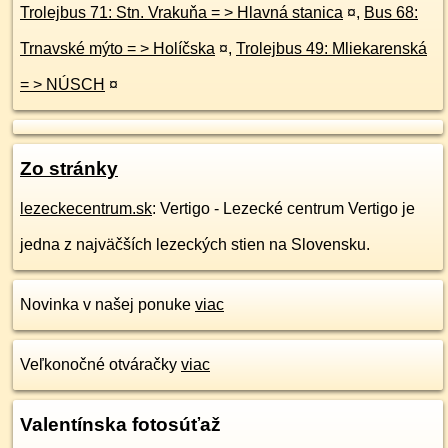
Trolejbus 71: Stn. Vrakuňa = > Hlavná stanica
¤
,
Bus 68:
Trnavské mýto = > Holíčska
¤
,
Trolejbus 49: Mliekarenská
= > NÚSCH
¤
Zo stránky
lezeckecentrum.sk
: Vertigo - Lezecké centrum Vertigo je
jedna z najväčších lezeckých stien na Slovensku.
Novinka v našej ponuke
viac
Veľkonočné otváračky
viac
Valentínska fotosúťaž