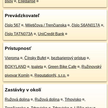
psov
¤
,
Elledanse
¤
Prevádzkovateľ
číslo 567
¤
,
Miletičova / Trenčianska
¤
,
číslo S6AN017A
¤
,
číslo TATN073A
¤
,
UniCredit Bank
¤
Prístupnosť
Vieroma
¤
,
Čínsky Bufet
¤
,
bezbarierový prístup
¤
,
BOXYLAND
¤
,
toaleta
¤
,
Green Bike Cafe
¤
,
Ružinovský
pivovar Komín
¤
,
ReputationN, s.r.o.
¤
Zastávky v okolí
Ružová dolina
¤
,
Ružová dolina
¤
,
Trhovisko
¤
,