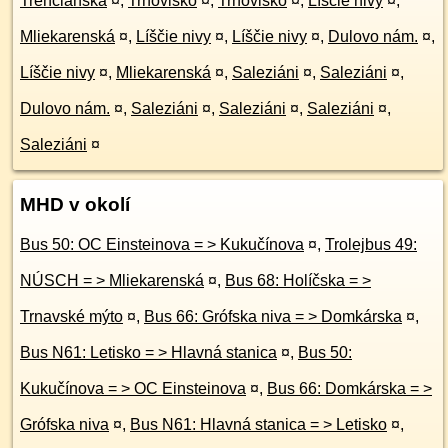
Trenčianska
¤
,
Trhovisko
¤
,
Trhovisko
¤
,
Líščie nivy
¤
,
Mliekarenská
¤
,
Líščie nivy
¤
,
Líščie nivy
¤
,
Dulovo nám.
¤
,
Líščie nivy
¤
,
Mliekarenská
¤
,
Saleziáni
¤
,
Saleziáni
¤
,
Dulovo nám.
¤
,
Saleziáni
¤
,
Saleziáni
¤
,
Saleziáni
¤
,
Saleziáni
¤
MHD v okolí
Bus 50: OC Einsteinova = > Kukučínova
¤
,
Trolejbus 49:
NÚSCH = > Mliekarenská
¤
,
Bus 68: Holíčska = >
Trnavské mýto
¤
,
Bus 66: Grófska niva = > Domkárska
¤
,
Bus N61: Letisko = > Hlavná stanica
¤
,
Bus 50:
Kukučínova = > OC Einsteinova
¤
,
Bus 66: Domkárska = >
Grófska niva
¤
,
Bus N61: Hlavná stanica = > Letisko
¤
,