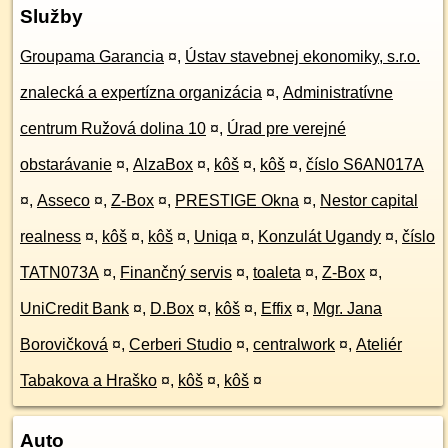
Služby
Groupama Garancia
¤
,
Ústav stavebnej ekonomiky, s.r.o.
znalecká a expertízna organizácia
¤
,
Administratívne
centrum Ružová dolina 10
¤
,
Úrad pre verejné
obstarávanie
¤
,
AlzaBox
¤
,
kôš
¤
,
kôš
¤
,
číslo S6AN017A
¤
,
Asseco
¤
,
Z-Box
¤
,
PRESTIGE Okna
¤
,
Nestor capital
realness
¤
,
kôš
¤
,
kôš
¤
,
Uniqa
¤
,
Konzulát Ugandy
¤
,
číslo
TATN073A
¤
,
Finančný servis
¤
,
toaleta
¤
,
Z-Box
¤
,
UniCredit Bank
¤
,
D.Box
¤
,
kôš
¤
,
Effix
¤
,
Mgr. Jana
Borovičková
¤
,
Cerberi Studio
¤
,
centralwork
¤
,
Ateliér
Tabakova a Hraško
¤
,
kôš
¤
,
kôš
¤
Auto