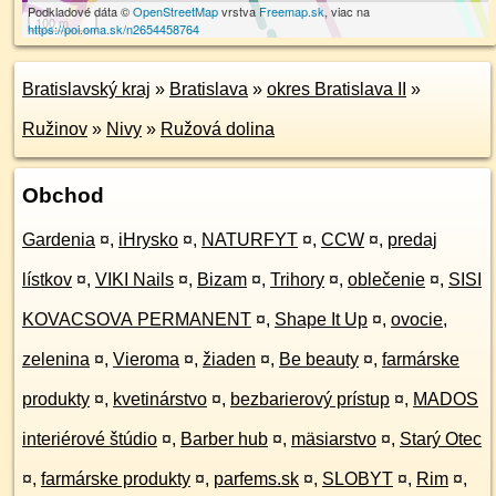
Podkladové dáta ©
OpenStreetMap
vrstva
Freemap.sk
, viac na
100 m
https://poi.oma.sk/n2654458764
Bratislavský kraj
»
Bratislava
»
okres Bratislava II
»
Ružinov
»
Nivy
»
Ružová dolina
Obchod
Gardenia
¤
,
iHrysko
¤
,
NATURFYT
¤
,
CCW
¤
,
predaj
lístkov
¤
,
VIKI Nails
¤
,
Bizam
¤
,
Trihory
¤
,
oblečenie
¤
,
SISI
KOVACSOVA PERMANENT
¤
,
Shape It Up
¤
,
ovocie,
zelenina
¤
,
Vieroma
¤
,
žiaden
¤
,
Be beauty
¤
,
farmárske
produkty
¤
,
kvetinárstvo
¤
,
bezbarierový prístup
¤
,
MADOS
interiérové štúdio
¤
,
Barber hub
¤
,
mäsiarstvo
¤
,
Starý Otec
¤
,
farmárske produkty
¤
,
parfems.sk
¤
,
SLOBYT
¤
,
Rim
¤
,