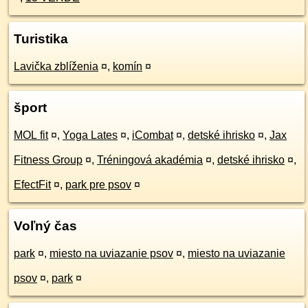
Turistika
Lavička zblíženia
¤
,
komín
¤
šport
MOL fit
¤
,
Yoga Lates
¤
,
iCombat
¤
,
detské ihrisko
¤
,
Jax
Fitness Group
¤
,
Tréningová akadémia
¤
,
detské ihrisko
¤
,
EfectFit
¤
,
park pre psov
¤
Voľný čas
park
¤
,
miesto na uviazanie psov
¤
,
miesto na uviazanie
psov
¤
,
park
¤