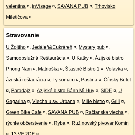
valentina
¤
,
inVisage
¤
,
SAVANA PUB
¤
,
Trhovisko
Miletičova
¤
Stravovanie
U Žoltiho
¤
,
Jedáleň&Cukráreň
¤
,
Mystery pub
¤
,
Samoobslužná Reštaurácia
¤
,
U Katky
¤
,
Ázijské bistro
Phong Nam
¤
,
Matrioška
¤
,
Šťastné Bistro 1
¤
,
Volavka
¤
,
ázijská reštaurácia
¤
,
Ty somaru
¤
,
Pastina
¤
,
Čínsky Bufet
¤
,
Paradajz
¤
,
Ázijské bistro Bánh Mì Huy
¤
,
SIDE
¤
,
U
Gagarina
¤
,
Viecha u sv. Urbana
¤
,
Mille bistro
¤
,
Grill
¤
,
Green Bike Cafe
¤
,
SAVANA PUB
¤
,
Račianska viecha
¤
,
rýchle občerstvenie
¤
,
Ryba
¤
,
Ružinovský pivovar Komín
¤
,
13 VERDE
¤