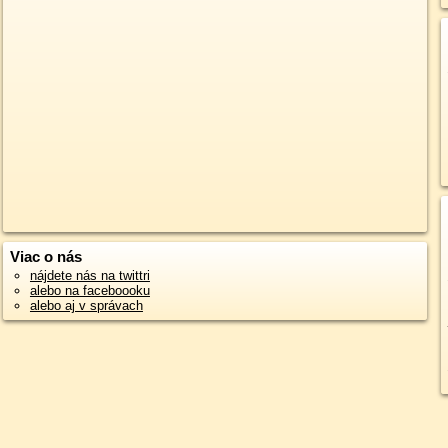
Viac o nás
nájdete nás na twittri
alebo na faceboooku
alebo aj v správach