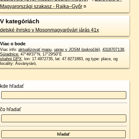
Magyarországi szakasz - Rajka–Győr
¤
V kategóriách
detské ihrisko v Mosonmagyaróvári járás 41x
Viac o bode
Viac info:
aktualizovať mapu
,
uprav v JOSM (pokročilé)
,
4318707138
,
Súradnice:
47°49'37"N
,
17°29'50"E
stiahni GPX
, lon: 17.4972735, lat: 47.8271883, og type: place, og
locality: Ásványráró,
kde hľadať
čo hľadať