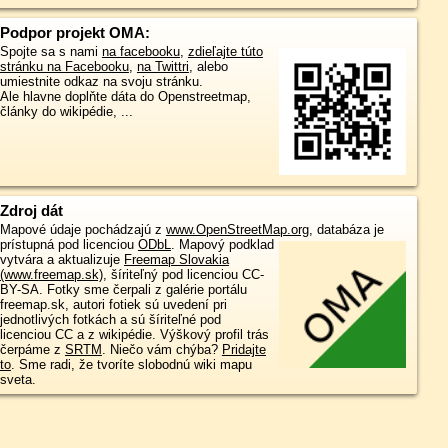
Podpor projekt OMA:
Spojte sa s nami
na facebooku
,
zdieľajte túto
stránku na Facebooku
,
na Twittri
, alebo
umiestnite odkaz na svoju stránku.
Ale hlavne doplňte dáta do Openstreetmap,
články do wikipédie, ...
Zdroj dát
Mapové údaje pochádzajú z
www.OpenStreetMap.org
, databáza je
prístupná pod licenciou
ODbL
.
Mapový podklad
vytvára a aktualizuje
Freemap Slovakia
(www.freemap.sk)
, šíriteľný pod licenciou CC-
BY-SA. Fotky sme čerpali z galérie portálu
freemap.sk, autori fotiek sú uvedení pri
jednotlivých fotkách a sú šíriteľné pod
licenciou CC a z wikipédie. Výškový profil trás
čerpáme z
SRTM
. Niečo vám chýba?
Pridajte
to
. Sme radi, že tvoríte slobodnú wiki mapu
sveta.