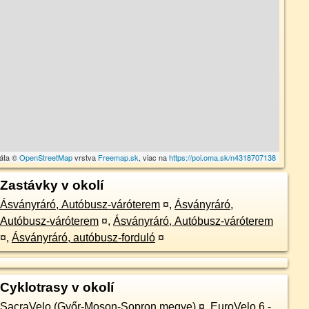
dáta ©
OpenStreetMap
vrstva
Freemap.sk
, viac na
https://poi.oma.sk/n4318707138
Zastávky v okolí
Ásványráró, Autóbusz-váróterem
¤
,
Ásványráró,
Autóbusz-váróterem
¤
,
Ásványráró, Autóbusz-váróterem
¤
,
Ásványráró, autóbusz-forduló
¤
Cyklotrasy v okolí
SacraVelo (Győr-Moson-Sopron megye)
¤
,
EuroVelo 6 -