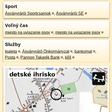
šport
Ásványrárói Sportcsarnok
¤
,
Ásványrárói SE
¤
Voľný čas
miesto na uviazanie psov
¤
,
miesto na uviazanie psov
¤
Služby
toaleta
¤
,
Ásványráró Önkormányzat
¤
,
bankomat
¤
,
Posta
¤
,
Pannon Takarék Bank
¤
,
kôš
¤