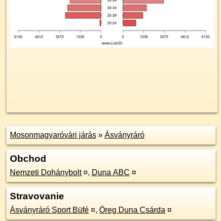
Mosonmagyaróvári járás
»
Ásványráró
Obchod
Nemzeti Dohánybolt
¤
,
Duna ABC
¤
Stravovanie
Ásványráró Sport Büfé
¤
,
Öreg Duna Csárda
¤