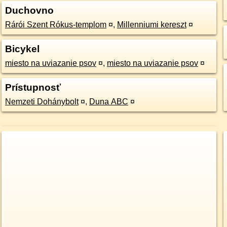
Duchovno
Rárói Szent Rókus-templom
¤
,
Millenniumi kereszt
¤
Bicykel
miesto na uviazanie psov
¤
,
miesto na uviazanie psov
¤
Prístupnosť
Nemzeti Dohánybolt
¤
,
Duna ABC
¤