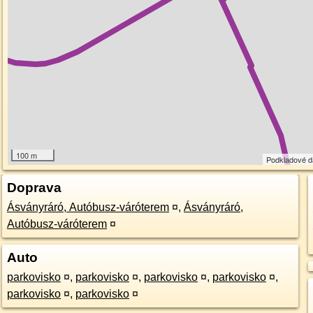
100 m
Podkladové 
Doprava
Ásványráró, Autóbusz-váróterem
¤
,
Ásványráró,
Autóbusz-váróterem
¤
Auto
parkovisko
¤
,
parkovisko
¤
,
parkovisko
¤
,
parkovisko
¤
,
parkovisko
¤
,
parkovisko
¤