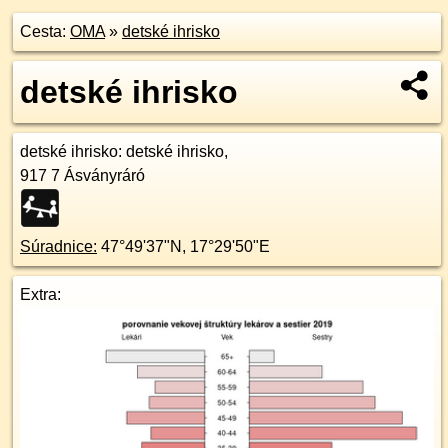
Cesta:
OMA
»
detské ihrisko
detské ihrisko
detské ihrisko
: detské ihrisko,
917 7
Ásványráró
Súradnice:
47°49'37"N
,
17°29'50"E
Extra: