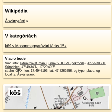
Wikipédia
Ásványráró
¤
V kategóriách
kôš v Mosonmagyaróvári járás 15x
Viac o bode
Viac info:
aktualizovať mapu
,
uprav v JOSM (pokročilé)
,
4279930560
,
Súradnice:
47°49'34"N
,
17°29'40"E
stiahni GPX
, lon: 17.4946193, lat: 47.8262656, og type: place, og
locality: Ásványráró,