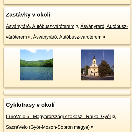
Zastávky v okolí
Ásványráró, Autóbusz-váróterem
¤
,
Ásványráró, Autóbusz-
váróterem
¤
,
Ásványráró, Autóbusz-váróterem
¤
Cyklotrasy v okolí
EuroVelo 6 - Magyarországi szakasz - Rajka–Győr
¤
,
SacraVelo (Győr-Moson-Sopron megye)
¤