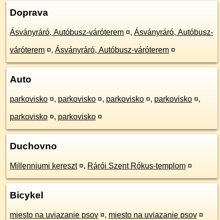
Doprava
Ásványráró, Autóbusz-váróterem
¤
,
Ásványráró, Autóbusz-
váróterem
¤
,
Ásványráró, Autóbusz-váróterem
¤
Auto
parkovisko
¤
,
parkovisko
¤
,
parkovisko
¤
,
parkovisko
¤
,
parkovisko
¤
,
parkovisko
¤
Duchovno
Millenniumi kereszt
¤
,
Rárói Szent Rókus-templom
¤
Bicykel
miesto na uviazanie psov
¤
,
miesto na uviazanie psov
¤