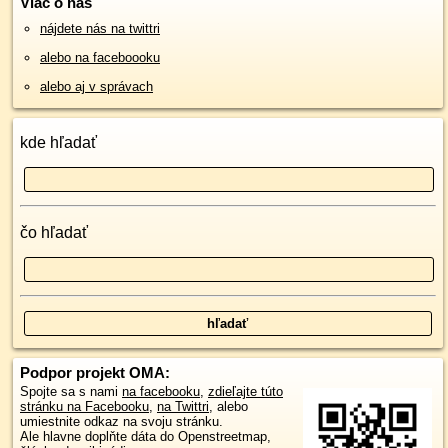
Viac o nás
nájdete nás na twittri
alebo na faceboooku
alebo aj v správach
kde hľadať
čo hľadať
Podpor projekt OMA:
Spojte sa s nami
na facebooku
,
zdieľajte túto
stránku na Facebooku
,
na Twittri
, alebo
umiestnite odkaz na svoju stránku.
Ale hlavne doplňte dáta do Openstreetmap,