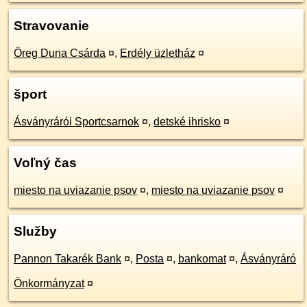
Stravovanie
Öreg Duna Csárda
¤
,
Erdély üzletház
¤
šport
Ásványrárói Sportcsarnok
¤
,
detské ihrisko
¤
Voľný čas
miesto na uviazanie psov
¤
,
miesto na uviazanie psov
¤
Služby
Pannon Takarék Bank
¤
,
Posta
¤
,
bankomat
¤
,
Ásványráró
Önkormányzat
¤