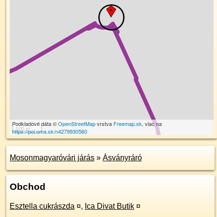
Podkladové dáta ©
OpenStreetMap
vrstva
Freemap.sk
, viac na
100 m
https://poi.oma.sk/n4279930560
Mosonmagyaróvári járás
»
Ásványráró
Obchod
Esztella cukrászda
¤
,
Ica Divat Butik
¤