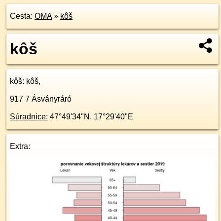
Cesta:
OMA
»
kôš
kôš
kôš
: kôš,
917 7
Ásványráró
Súradnice:
47°49'34"N
,
17°29'40"E
Extra: