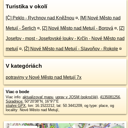
Turistika v okolí
[Č] Peklo - Rychnov nad Kněžnou
¤
,
[M] Nové Město nad
Metují - Šerlich
¤
,
[Z] Nové Město nad Metují - Borová
¤
,
[Z]
Josefov - most - Josefovské louky - Krčín - Nové Město nad
metují
¤
,
[Ž] Nové Město nad Metují - Slavoňov - Rokole
¤
V kategóriách
potraviny v Nové Město nad Metují 7x
Viac o bode
Viac info:
aktualizovať mapu
,
uprav v JOSM (pokročilé)
,
4135081256
,
Súradnice:
50°20'38"N
,
16°9'7"E
stiahni GPX
, lon: 16.1522212, lat: 50.3441209, og type: place, og
locality: Nové Město nad Metují,