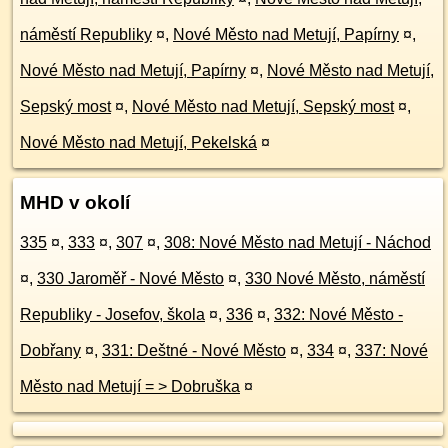
náměstí Republiky
¤
,
Nové Město nad Metují, Papírny
¤
,
Nové Město nad Metují, Papírny
¤
,
Nové Město nad Metují,
Sepský most
¤
,
Nové Město nad Metují, Sepský most
¤
,
Nové Město nad Metují, Pekelská
¤
MHD v okolí
335
¤
,
333
¤
,
307
¤
,
308: Nové Město nad Metují - Náchod
¤
,
330 Jaroměř - Nové Město
¤
,
330 Nové Město, náměstí
Republiky - Josefov, škola
¤
,
336
¤
,
332: Nové Město -
Dobřany
¤
,
331: Deštné - Nové Město
¤
,
334
¤
,
337: Nové
Město nad Metují = > Dobruška
¤