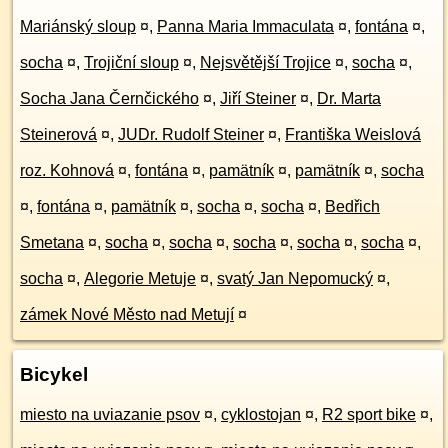
Mariánský sloup
¤
,
Panna Maria Immaculata
¤
,
fontána
¤
,
socha
¤
,
Trojiční sloup
¤
,
Nejsvětější Trojice
¤
,
socha
¤
,
Socha Jana Černčického
¤
,
Jiří Steiner
¤
,
Dr. Marta
Steinerová
¤
,
JUDr. Rudolf Steiner
¤
,
Františka Weislová
roz. Kohnová
¤
,
fontána
¤
,
pamätník
¤
,
pamätník
¤
,
socha
¤
,
fontána
¤
,
pamätník
¤
,
socha
¤
,
socha
¤
,
Bedřich
Smetana
¤
,
socha
¤
,
socha
¤
,
socha
¤
,
socha
¤
,
socha
¤
,
socha
¤
,
Alegorie Metuje
¤
,
svatý Jan Nepomucký
¤
,
zámek Nové Město nad Metují
¤
Bicykel
miesto na uviazanie psov
¤
,
cyklostojan
¤
,
R2 sport bike
¤
,