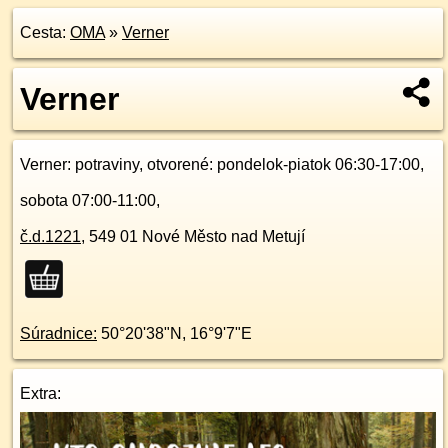
Cesta:
OMA
»
Verner
Verner
Verner
: potraviny, otvorené: pondelok-piatok 06:30-17:00,
sobota 07:00-11:00,
č.d.
1221
,
549 01
Nové Město nad Metují
Súradnice:
50°20'38"N
,
16°9'7"E
Extra: