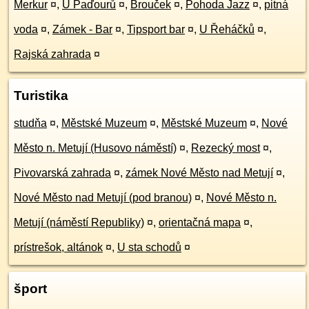
Merkur
¤
,
U Paďourů
¤
,
Brouček
¤
,
Pohoda Jazz
¤
,
pitná
voda
¤
,
Zámek - Bar
¤
,
Tipsport bar
¤
,
U Řeháčků
¤
,
Rajská zahrada
¤
Turistika
studňa
¤
,
Městské Muzeum
¤
,
Městské Muzeum
¤
,
Nové
Město n. Metují (Husovo náměstí)
¤
,
Rezecký most
¤
,
Pivovarská zahrada
¤
,
zámek Nové Město nad Metují
¤
,
Nové Město nad Metují (pod branou)
¤
,
Nové Město n.
Metují (náměstí Republiky)
¤
,
orientačná mapa
¤
,
prístrešok, altánok
¤
,
U sta schodů
¤
šport