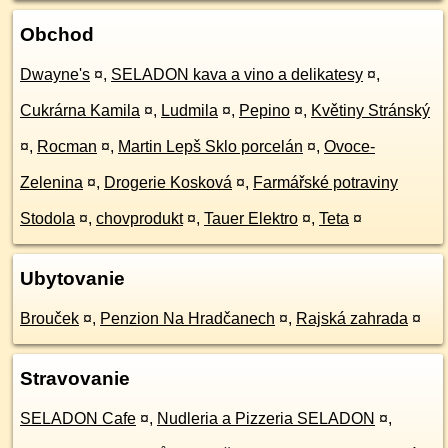
Obchod
Dwayne's
¤
,
SELADON kava a vino a delikatesy
¤
,
Cukrárna Kamila
¤
,
Ludmila
¤
,
Pepino
¤
,
Květiny Stránský
¤
,
Rocman
¤
,
Martin Lepš Sklo porcelán
¤
,
Ovoce-
Zelenina
¤
,
Drogerie Kosková
¤
,
Farmářské potraviny
Stodola
¤
,
chovprodukt
¤
,
Tauer Elektro
¤
,
Teta
¤
Ubytovanie
Brouček
¤
,
Penzion Na Hradčanech
¤
,
Rajská zahrada
¤
Stravovanie
SELADON Cafe
¤
,
Nudleria a Pizzeria SELADON
¤
,