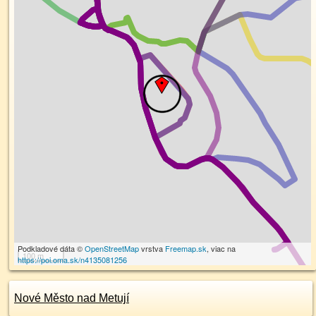
Podkladové dáta ©
OpenStreetMap
vrstva
Freemap.sk
, viac na
100 m
https://poi.oma.sk/n4135081256
Nové Město nad Metují