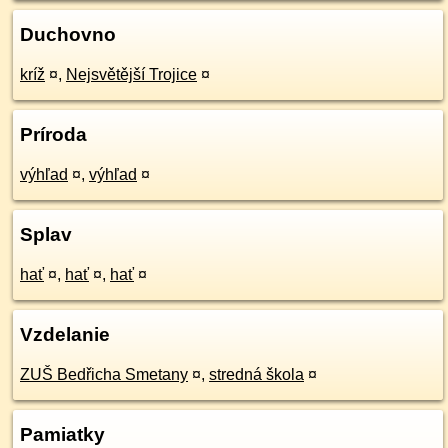
Duchovno
kríž
¤
,
Nejsvětější Trojice
¤
Príroda
výhľad
¤
,
výhľad
¤
Splav
hať
¤
,
hať
¤
,
hať
¤
Vzdelanie
ZUŠ Bedřicha Smetany
¤
,
stredná škola
¤
Pamiatky