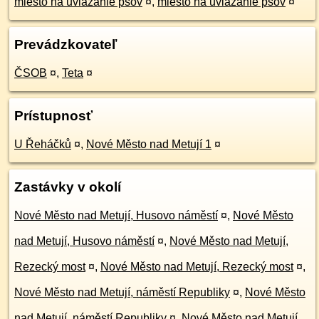
miesto na uviazanie psov
¤
,
miesto na uviazanie psov
¤
Prevádzkovateľ
ČSOB
¤
,
Teta
¤
Prístupnosť
U Řeháčků
¤
,
Nové Město nad Metují 1
¤
Zastávky v okolí
Nové Město nad Metují, Husovo náměstí
¤
,
Nové Město
nad Metují, Husovo náměstí
¤
,
Nové Město nad Metují,
Rezecký most
¤
,
Nové Město nad Metují, Rezecký most
¤
,
Nové Město nad Metují, náměstí Republiky
¤
,
Nové Město
nad Metují, náměstí Republiky
¤
,
Nové Město nad Metují,