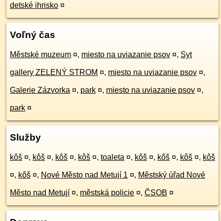
detské ihrisko
¤
Voľný čas
Městské muzeum
¤
,
miesto na uviazanie psov
¤
,
Syt
gallery ZELENÝ STROM
¤
,
miesto na uviazanie psov
¤
,
Galerie Zázvorka
¤
,
park
¤
,
miesto na uviazanie psov
¤
,
park
¤
Služby
kôš
¤
,
kôš
¤
,
kôš
¤
,
kôš
¤
,
toaleta
¤
,
kôš
¤
,
kôš
¤
,
kôš
¤
,
kôš
¤
,
kôš
¤
,
Nové Město nad Metují 1
¤
,
Městský úřad Nové
Město nad Metují
¤
,
městská policie
¤
,
ČSOB
¤