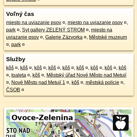
Voľný čas
miesto na uviazanie psov
¤
,
miesto na uviazanie psov
¤
,
park
¤
,
Syt gallery ZELENÝ STROM
¤
,
miesto na
uviazanie psov
¤
,
Galerie Zázvorka
¤
,
Městské muzeum
¤
,
park
¤
Služby
kôš
¤
,
kôš
¤
,
kôš
¤
,
kôš
¤
,
kôš
¤
,
kôš
¤
,
kôš
¤
,
kôš
¤
,
kôš
¤
,
toaleta
¤
,
kôš
¤
,
Městský úřad Nové Město nad Metují
¤
,
Nové Město nad Metují 1
¤
,
kôš
¤
,
městská policie
¤
,
ČSOB
¤