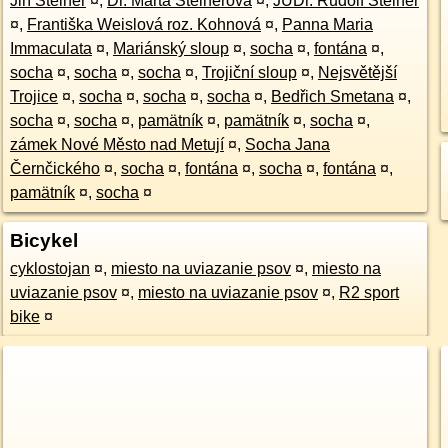
Jiří Steiner
¤
,
Dr. Marta Steinerová
¤
,
JUDr. Rudolf Steiner
¤
,
Františka Weislová roz. Kohnová
¤
,
Panna Maria
Immaculata
¤
,
Mariánský sloup
¤
,
socha
¤
,
fontána
¤
,
socha
¤
,
socha
¤
,
socha
¤
,
Trojiční sloup
¤
,
Nejsvětější
Trojice
¤
,
socha
¤
,
socha
¤
,
socha
¤
,
Bedřich Smetana
¤
,
socha
¤
,
socha
¤
,
pamätník
¤
,
pamätník
¤
,
socha
¤
,
zámek Nové Město nad Metují
¤
,
Socha Jana
Černčického
¤
,
socha
¤
,
fontána
¤
,
socha
¤
,
fontána
¤
,
pamätník
¤
,
socha
¤
Bicykel
cyklostojan
¤
,
miesto na uviazanie psov
¤
,
miesto na
uviazanie psov
¤
,
miesto na uviazanie psov
¤
,
R2 sport
bike
¤