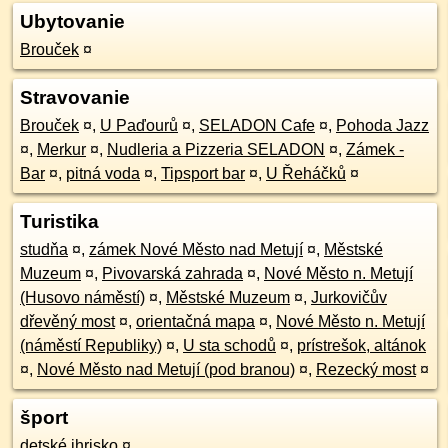
Ubytovanie
Brouček
¤
Stravovanie
Brouček
¤
,
U Paďourů
¤
,
SELADON Cafe
¤
,
Pohoda Jazz
¤
,
Merkur
¤
,
Nudleria a Pizzeria SELADON
¤
,
Zámek -
Bar
¤
,
pitná voda
¤
,
Tipsport bar
¤
,
U Řeháčků
¤
Turistika
studňa
¤
,
zámek Nové Město nad Metují
¤
,
Městské
Muzeum
¤
,
Pivovarská zahrada
¤
,
Nové Město n. Metují
(Husovo náměstí)
¤
,
Městské Muzeum
¤
,
Jurkovičův
dřevěný most
¤
,
orientačná mapa
¤
,
Nové Město n. Metují
(náměstí Republiky)
¤
,
U sta schodů
¤
,
prístrešok, altánok
¤
,
Nové Město nad Metují (pod branou)
¤
,
Rezecký most
¤
šport
detské ihrisko
¤