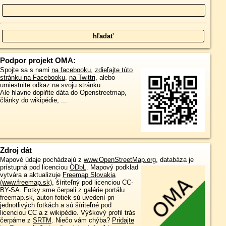
Podpor projekt OMA:
Spojte sa s nami
na facebooku
,
zdieľajte túto
stránku na Facebooku
,
na Twittri
, alebo
umiestnite odkaz na svoju stránku.
Ale hlavne doplňte dáta do Openstreetmap,
články do wikipédie, ...
Zdroj dát
Mapové údaje pochádzajú z
www.OpenStreetMap.org
, databáza je
prístupná pod licenciou
ODbL
.
Mapový podklad
vytvára a aktualizuje
Freemap Slovakia
(www.freemap.sk)
, šíriteľný pod licenciou CC-
BY-SA. Fotky sme čerpali z galérie portálu
freemap.sk, autori fotiek sú uvedení pri
jednotlivých fotkách a sú šíriteľné pod
licenciou CC a z wikipédie. Výškový profil trás
čerpáme z
SRTM
. Niečo vám chýba?
Pridajte