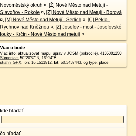
Novoměstský okruh
¤
,
[Ž] Nové Město nad Metují -
Slavoňov - Rokole
¤
,
[Z] Nové Město nad Metují - Borová
¤
,
[M] Nové Město nad Metují - Šerlich
¤
,
[Č] Peklo -
Rychnov nad Kněžnou
¤
,
[Z] Josefov - most - Josefovské
louky - Krčín - Nové Město nad metují
¤
Viac o bode
Viac info:
aktualizovať mapu
,
uprav v JOSM (pokročilé)
,
4135081250
,
Súradnice:
50°20'37"N
,
16°9'4"E
stiahni GPX
, lon: 16.1511912, lat: 50.3437443, og type: place,
kde hľadať
čo hľadať