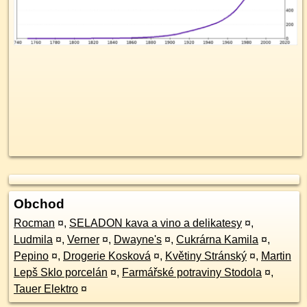
Obchod
Rocman
¤
,
SELADON kava a vino a delikatesy
¤
,
Ludmila
¤
,
Verner
¤
,
Dwayne's
¤
,
Cukrárna Kamila
¤
,
Pepino
¤
,
Drogerie Kosková
¤
,
Květiny Stránský
¤
,
Martin
Lepš Sklo porcelán
¤
,
Farmářské potraviny Stodola
¤
,
Tauer Elektro
¤