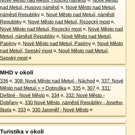
Nové Město nad Metují, Husovo náměstí
¤
,
Nové Město
nad Metují, Husovo náměstí
¤
,
Nové Město nad Metují,
náměstí Republiky
¤
,
Nové Město nad Metují, náměstí
Republiky
¤
,
Nové Město nad Metují, Rezecký most
¤
,
Nové Město nad Metují, Rezecký most
¤
,
Nové Město nad
Metují, náměstí Republiky
¤
,
Nové Město nad Metují,
Papírny
¤
,
Nové Město nad Metují, Papírny
¤
,
Nové Město
nad Metují, Sepský most
¤
,
Nové Město nad Metují,
Sepský most
¤
MHD v okolí
336
¤
,
308: Nové Město nad Metují - Náchod
¤
,
337: Nové
Město nad Metují = > Dobruška
¤
,
335
¤
,
307
¤
,
331:
Deštné - Nové Město
¤
,
334
¤
,
332: Nové Město -
Dobřany
¤
,
330 Nové Město, náměstí Republiky - Josefov,
škola
¤
,
333
¤
,
330 Jaroměř - Nové Město
¤
Turistika v okolí