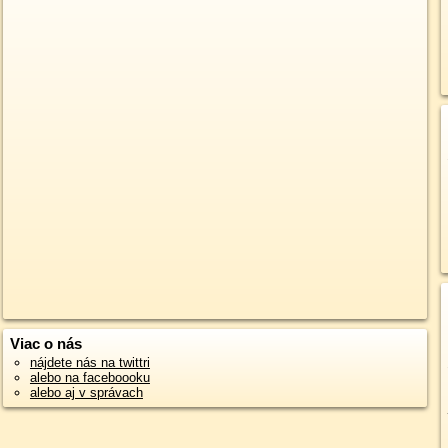
Viac o nás
nájdete nás na twittri
alebo na faceboooku
alebo aj v správach