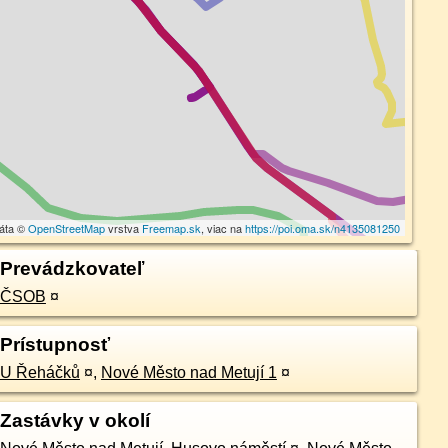
dáta ©
OpenStreetMap
vrstva
Freemap.sk
, viac na
https://poi.oma.sk/n4135081250
Prevádzkovateľ
ČSOB
¤
Prístupnosť
U Řeháčků
¤
,
Nové Město nad Metují 1
¤
Zastávky v okolí