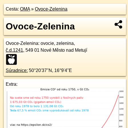
Cesta:
OMA
»
Ovoce-Zelenina
Ovoce-Zelenina
Ovoce-Zelenina
: ovocie, zelenina,
č.d.
1241
,
549 01
Nové Město nad Metují
Súradnice:
50°20'37"N
,
16°9'4"E
Extra: