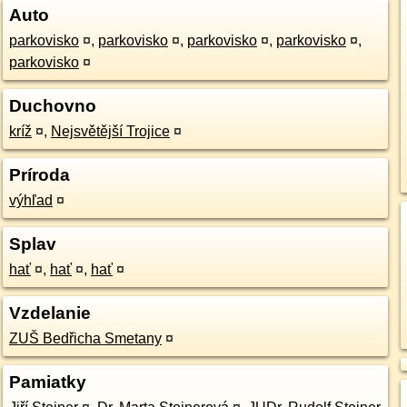
Auto
parkovisko
¤
,
parkovisko
¤
,
parkovisko
¤
,
parkovisko
¤
,
parkovisko
¤
Duchovno
kríž
¤
,
Nejsvětější Trojice
¤
Príroda
výhľad
¤
Splav
hať
¤
,
hať
¤
,
hať
¤
Vzdelanie
ZUŠ Bedřicha Smetany
¤
Pamiatky