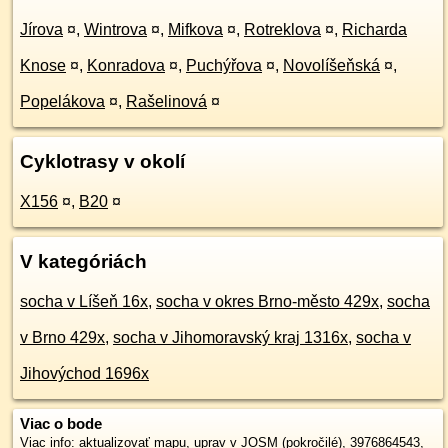
Jírova
¤
,
Wintrova
¤
,
Mifkova
¤
,
Rotreklova
¤
,
Richarda
Knose
¤
,
Konradova
¤
,
Puchýřova
¤
,
Novolíšeňská
¤
,
Popelákova
¤
,
Rašelinová
¤
Cyklotrasy v okolí
X156
¤
,
B20
¤
V kategóriách
socha v Líšeň 16x
,
socha v okres Brno-město 429x
,
socha
v Brno 429x
,
socha v Jihomoravský kraj 1316x
,
socha v
Jihovýchod 1696x
Viac o bode
Viac info:
aktualizovať mapu
,
uprav v JOSM (pokročilé)
,
3976864543
,