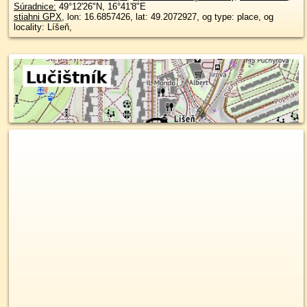
Súradnice:
49°12'26"N
,
16°41'8"E
stiahni GPX
, lon: 16.6857426, lat: 49.2072927, og type: place, og
locality: Líšeň,