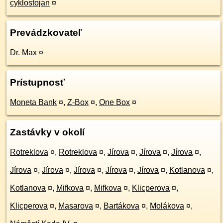
cyklostojan
¤
Prevádzkovateľ
Dr. Max
¤
Prístupnosť
Moneta Bank
¤
,
Z-Box
¤
,
One Box
¤
Zastávky v okolí
Rotreklova
¤
,
Rotreklova
¤
,
Jírova
¤
,
Jírova
¤
,
Jírova
¤
,
Jírova
¤
,
Jírova
¤
,
Jírova
¤
,
Jírova
¤
,
Jírova
¤
,
Kotlanova
¤
,
Kotlanova
¤
,
Mifkova
¤
,
Mifkova
¤
,
Klicperova
¤
,
Klicperova
¤
,
Masarova
¤
,
Bartákova
¤
,
Molákova
¤
,