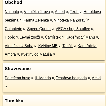
Obchod
Na lontu
¤
,
Vinotéka Jírova
¤
,
Albert
¤
,
Textil
¤
,
Heroldova
pekárna
¤
,
Farma Zelenka
¤
,
Vinotéka Na Zdraví
¤
,
Galanterie
¤
,
Speed Queen
¤
,
VEGA shop & coffee
¤
,
Hopík
¤
,
Levné zboží
¤
,
Čtyřlístek
¤
,
Kadeřnictví Manu
¤
,
Vinotéka U Boba
¤
,
Květiny MB
¤
,
Tabák
¤
,
Kadeřnictví
Ambra
¤
,
Květiny od Matúša
¤
Stravovanie
Potrefená husa
¤
,
IL Mondo
¤
,
Tesařova hospoda
¤
,
Amici
¤
Turistika