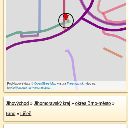
Podkladové dáta ©
OpenStreetMap
vrstva
Freemap.sk
, viac na
100 m
https://poi.oma.sk/n3976864543
Jihovýchod
»
Jihomoravský kraj
»
okres Brno-město
»
Brno
»
Líšeň