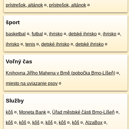
prístrešok, altánok
¤
,
prístrešok, altánok
¤
šport
basketbal
¤
,
futbal
¤
,
ihrisko
¤
,
detské ihrisko
¤
,
ihrisko
¤
,
ihrisko
¤
,
tenis
¤
,
detské ihrisko
¤
,
detské ihrisko
¤
Voľný čas
Knihovna Jiřího Mahena v Brně (pobočka Brno-Líšeň)
¤
,
miesto na uviazanie psov
¤
Služby
kôš
¤
,
Moneta Bank
¤
,
Úřad městské části Brno-Líšeň
¤
,
kôš
¤
,
kôš
¤
,
kôš
¤
,
kôš
¤
,
kôš
¤
,
kôš
¤
,
AlzaBox
¤
,