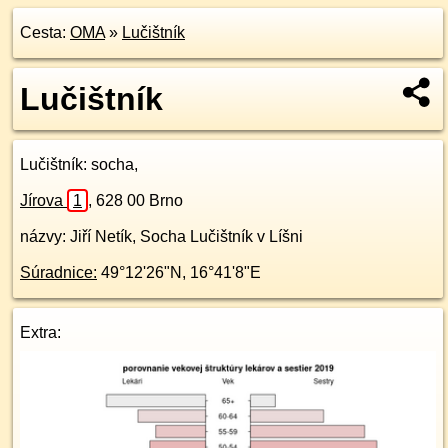
Cesta:
OMA
»
Lučištník
Lučištník
Lučištník
: socha,
Jírova
1
,
628 00
Brno
názvy: Jiří Netík, Socha Lučištník v Líšni
Súradnice:
49°12'26"N
,
16°41'8"E
Extra: