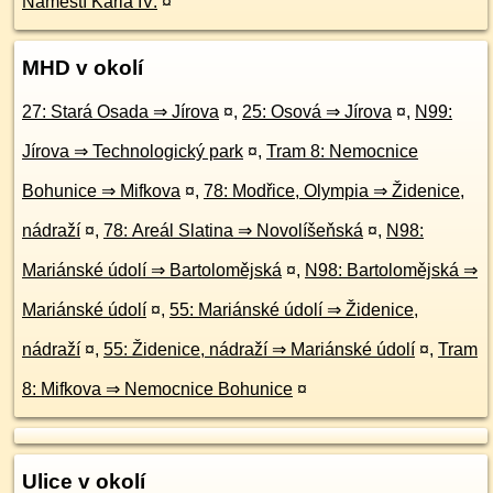
Náměstí Karla IV.
¤
MHD v okolí
27: Stará Osada ⇒ Jírova
¤
,
25: Osová ⇒ Jírova
¤
,
N99:
Jírova ⇒ Technologický park
¤
,
Tram 8: Nemocnice
Bohunice ⇒ Mifkova
¤
,
78: Modřice, Olympia ⇒ Židenice,
nádraží
¤
,
78: Areál Slatina ⇒ Novolíšeňská
¤
,
N98:
Mariánské údolí ⇒ Bartolomějská
¤
,
N98: Bartolomějská ⇒
Mariánské údolí
¤
,
55: Mariánské údolí ⇒ Židenice,
nádraží
¤
,
55: Židenice, nádraží ⇒ Mariánské údolí
¤
,
Tram
8: Mifkova ⇒ Nemocnice Bohunice
¤
Ulice v okolí