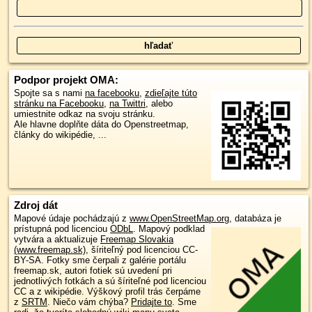
Podpor projekt OMA:
Spojte sa s nami
na facebooku
,
zdieľajte túto
stránku na Facebooku
,
na Twittri
, alebo
umiestnite odkaz na svoju stránku.
Ale hlavne doplňte dáta do Openstreetmap,
články do wikipédie, ...
Zdroj dát
Mapové údaje pochádzajú z
www.OpenStreetMap.org
, databáza je
prístupná pod licenciou
ODbL
.
Mapový podklad
vytvára a aktualizuje
Freemap Slovakia
(www.freemap.sk)
, šíriteľný pod licenciou CC-
BY-SA. Fotky sme čerpali z galérie portálu
freemap.sk, autori fotiek sú uvedení pri
jednotlivých fotkách a sú šíriteľné pod licenciou
CC a z wikipédie. Výškový profil trás čerpáme
z
SRTM
. Niečo vám chýba?
Pridajte to
. Sme