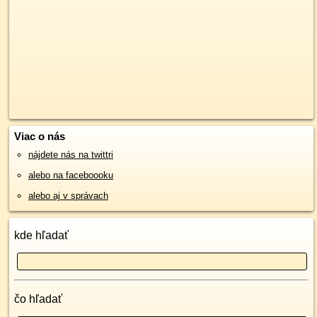
Viac o nás
nájdete nás na twittri
alebo na faceboooku
alebo aj v správach
kde hľadať
čo hľadať