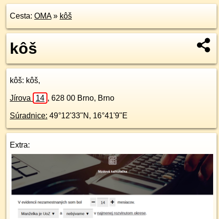
Cesta:
OMA
»
kôš
kôš
kôš
: kôš,
Jírova
14
,
628 00
Brno, Brno
Súradnice:
49°12'33"N
,
16°41'9"E
Extra: