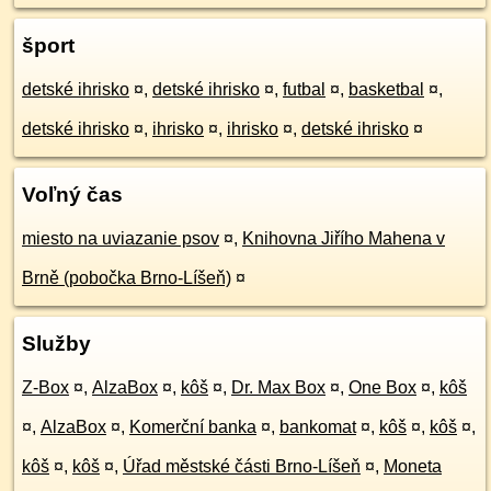
šport
detské ihrisko
¤
,
detské ihrisko
¤
,
futbal
¤
,
basketbal
¤
,
detské ihrisko
¤
,
ihrisko
¤
,
ihrisko
¤
,
detské ihrisko
¤
Voľný čas
miesto na uviazanie psov
¤
,
Knihovna Jiřího Mahena v
Brně (pobočka Brno-Líšeň)
¤
Služby
Z-Box
¤
,
AlzaBox
¤
,
kôš
¤
,
Dr. Max Box
¤
,
One Box
¤
,
kôš
¤
,
AlzaBox
¤
,
Komerční banka
¤
,
bankomat
¤
,
kôš
¤
,
kôš
¤
,
kôš
¤
,
kôš
¤
,
Úřad městské části Brno-Líšeň
¤
,
Moneta