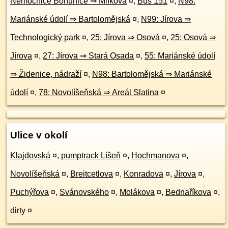
Nemocnice Bohunice ⇒ Mifkova
¤
,
Bus 151
¤
,
N98:
Mariánské údolí ⇒ Bartolomějská
¤
,
N99: Jírova ⇒
Technologický park
¤
,
25: Jírova ⇒ Osová
¤
,
25: Osová ⇒
Jírova
¤
,
27: Jírova ⇒ Stará Osada
¤
,
55: Mariánské údolí
⇒ Židenice, nádraží
¤
,
N98: Bartolomějská ⇒ Mariánské
údolí
¤
,
78: Novolíšeňská ⇒ Areál Slatina
¤
Ulice v okolí
Klajdovská
¤
,
pumptrack Líšeň
¤
,
Hochmanova
¤
,
Novolíšeňská
¤
,
Breitcetlova
¤
,
Konradova
¤
,
Jírova
¤
,
Puchýřova
¤
,
Svánovského
¤
,
Molákova
¤
,
Bednaříkova
¤
,
dirty
¤