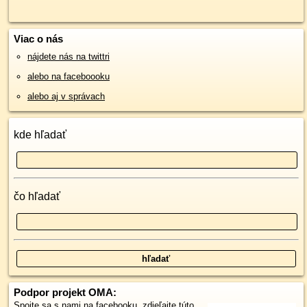
Viac o nás
nájdete nás na twittri
alebo na faceboooku
alebo aj v správach
kde hľadať
čo hľadať
Podpor projekt OMA:
Spojte sa s nami
na facebooku
,
zdieľajte túto