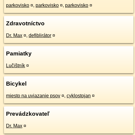
parkovisko
¤
,
parkovisko
¤
,
parkovisko
¤
Zdravotníctvo
Dr. Max
¤
,
defiblirátor
¤
Pamiatky
Lučištník
¤
Bicykel
miesto na uviazanie psov
¤
,
cyklostojan
¤
Prevádzkovateľ
Dr. Max
¤