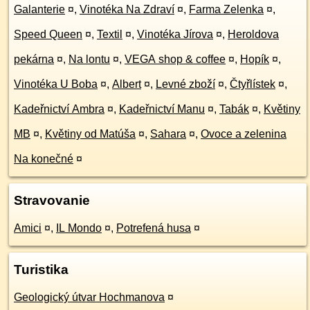
Galanterie
¤
,
Vinotéka Na Zdraví
¤
,
Farma Zelenka
¤
,
Speed Queen
¤
,
Textil
¤
,
Vinotéka Jírova
¤
,
Heroldova
pekárna
¤
,
Na lontu
¤
,
VEGA shop & coffee
¤
,
Hopík
¤
,
Vinotéka U Boba
¤
,
Albert
¤
,
Levné zboží
¤
,
Čtyřlístek
¤
,
Kadeřnictví Ambra
¤
,
Kadeřnictví Manu
¤
,
Tabák
¤
,
Květiny
MB
¤
,
Květiny od Matúša
¤
,
Sahara
¤
,
Ovoce a zelenina
Na konečné
¤
Stravovanie
Amici
¤
,
IL Mondo
¤
,
Potrefená husa
¤
Turistika
Geologický útvar Hochmanova
¤