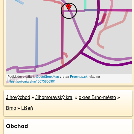
Podkladové dáta ©
OpenStreetMap
vrstva
Freemap.sk
, viac na
100 m
https://poi.oma.sk/n13075866901
Jihovýchod
»
Jihomoravský kraj
»
okres Brno-město
»
Brno
»
Líšeň
Obchod