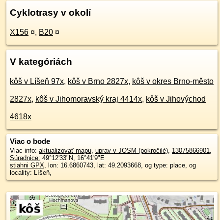
Cyklotrasy v okolí
X156
¤
,
B20
¤
V kategóriách
kôš v Líšeň 97x
,
kôš v Brno 2827x
,
kôš v okres Brno-město
2827x
,
kôš v Jihomoravský kraj 4414x
,
kôš v Jihovýchod
4618x
Viac o bode
Viac info:
aktualizovať mapu
,
uprav v JOSM (pokročilé)
,
13075866901
,
Súradnice:
49°12'33"N
,
16°41'9"E
stiahni GPX
, lon: 16.6860743, lat: 49.2093668, og type: place, og
locality: Líšeň,