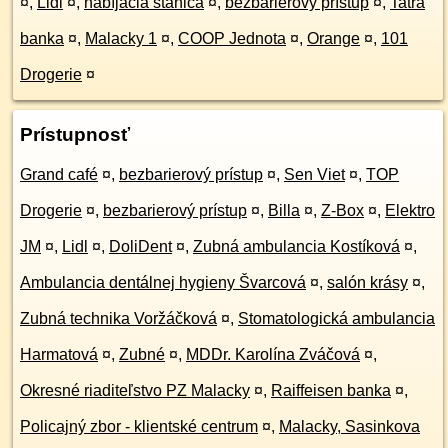
¤
,
Lidl
¤
,
nabíjacia stanica
¤
,
bezbarierový prístup
¤
,
Tatra
banka
¤
,
Malacky 1
¤
,
COOP Jednota
¤
,
Orange
¤
,
101
Drogerie
¤
Prístupnosť
Grand café
¤
,
bezbarierový prístup
¤
,
Sen Viet
¤
,
TOP
Drogerie
¤
,
bezbarierový prístup
¤
,
Billa
¤
,
Z-Box
¤
,
Elektro
JM
¤
,
Lidl
¤
,
DoliDent
¤
,
Zubná ambulancia Kostíková
¤
,
Ambulancia dentálnej hygieny Švarcová
¤
,
salón krásy
¤
,
Zubná technika Voržáčková
¤
,
Stomatologická ambulancia
Harmatová
¤
,
Zubné
¤
,
MDDr. Karolína Zváčová
¤
,
Okresné riaditeľstvo PZ Malacky
¤
,
Raiffeisen banka
¤
,
Policajný zbor - klientské centrum
¤
,
Malacky, Sasinkova