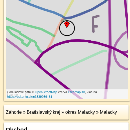
Podkladové dáta ©
OpenStreetMap
vrstva
Freemap.sk
, viac na
100 m
https://poi.oma.sk/n3839986161
Záhorie
»
Bratislavský kraj
»
okres Malacky
»
Malacky
Obchod