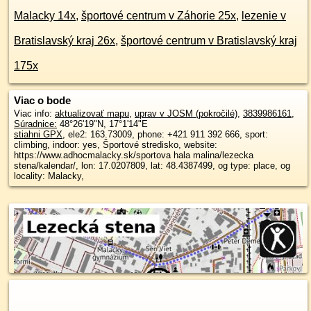
Malacky 14x
,
športové centrum v Záhorie 25x
,
lezenie v
Bratislavský kraj 26x
,
športové centrum v Bratislavský kraj
175x
Viac o bode
Viac info:
aktualizovať mapu
,
uprav v JOSM (pokročilé)
,
3839986161
,
Súradnice:
48°26'19"N
,
17°1'14"E
stiahni GPX
, ele2: 163.73009, phone: +421 911 392 666, sport:
climbing, indoor: yes, Športové stredisko, website:
https://www.adhocmalacky.sk/sportova hala malina/lezecka
stena/kalendar/, lon: 17.0207809, lat: 48.4387499, og type: place, og
locality: Malacky,