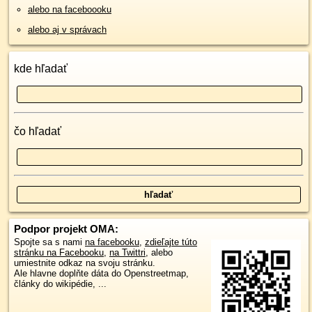
alebo na faceboooku
alebo aj v správach
kde hľadať
čo hľadať
Podpor projekt OMA:
Spojte sa s nami
na facebooku
,
zdieľajte túto
stránku na Facebooku
,
na Twittri
, alebo
umiestnite odkaz na svoju stránku.
Ale hlavne doplňte dáta do Openstreetmap,
články do wikipédie, ...