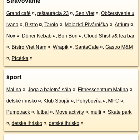
Stravovanie
Grand café
¤
,
reštaurácia 23
¤
,
Sen Viet
¤
,
Občerstvenie u
Ivana
¤
,
Bistro
¤
,
Tarolo
¤
,
Malacká Pivárnička
¤
,
Atrium
¤
,
Nox
¤
,
Döner Kebab
¤
,
Bon Bon
¤
,
Cloud Shisha&Tea bar
¤
,
Bistro Viet Nam
¤
,
Wrapík
¤
,
SantaCafe
¤
,
Gastro M&M
¤
,
Picérka
¤
šport
Malina
¤
,
Joga a baletná sála
¤
,
Fitnesscentrum Malina
¤
,
detské ihrisko
¤
,
Klub Strojár
¤
,
Pohybovňa
¤
,
MFC
¤
,
Pumptrack
¤
,
futbal
¤
,
Move activity
¤
,
multi
¤
,
Skate park
¤
,
detské ihrisko
¤
,
detské ihrisko
¤