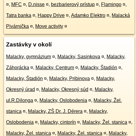
¤
,
MFC
¤
,
D.nisse
¤
,
bezbarierový prístup
¤
,
Flamingo
¤
,
Tatra banka
¤
,
Happy Drive
¤
,
Adamko Elektro
¤
,
Malacká
Pivárnička
¤
,
Move activity
¤
Zastávky v okolí
Malacky, gymnázium
¤
,
Malacky, Sasinkova
¤
,
Malacky,
Záhorácka
¤
,
Malacky, Centrum
¤
,
Malacky, Štadión
¤
,
Malacky, Štadión
¤
,
Malacky, Pribinova
¤
,
Malacky,
Okresný úrad
¤
,
Malacky, Okresný súd
¤
,
Malacky,
ul.R.Dilonga
¤
,
Malacky, Oslobodenia
¤
,
Malacky, Žel.
stanica
¤
,
Malacky, ZŠ Dr. J. Dérera
¤
,
Malacky,
Oslobodenia
¤
,
Malacky, cintorín
¤
,
Malacky, Žel. stanica
¤
,
Malacky, Žel. stanica
¤
,
Malacky, Žel. stanica
¤
,
Malacky,