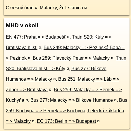
Okresný úrad
¤
,
Malacky, Žel. stanica
¤
MHD v okolí
EN 477: Praha = > Budapešť
¤
,
Train S20: Kúty = >
Bratislava hl.st.
¤
,
Bus 249: Malacky = > Pezinská Baba =
> Pezinok
¤
,
Bus 289: Plavecký Peter = > Malacky
¤
,
Train
S20: Bratislava hl.st. - > Kúty
¤
,
Bus 277: Bílkove
Humence = > Malacky
¤
,
Bus 251: Malacky = > Láb = >
Zohor = > Bratislava
¤
,
Bus 259: Malacky = > Pernek = >
Kuchyňa
¤
,
Bus 277: Malacky = > Bílkove Humence
¤
,
Bus
259: Kuchyňa = > Pernek = > Kuchyňa, Letecká základňa
= > Malacky
¤
,
EC 173: Berlin = > Budapest
¤