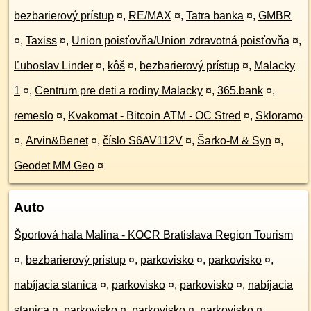
bezbarierový prístup
¤
,
RE/MAX
¤
,
Tatra banka
¤
,
GMBR
¤
,
Taxiss
¤
,
Union poisťovňa/Union zdravotná poisťovňa
¤
,
Ľuboslav Linder
¤
,
kôš
¤
,
bezbarierový prístup
¤
,
Malacky
1
¤
,
Centrum pre deti a rodiny Malacky
¤
,
365.bank
¤
,
remeslo
¤
,
Kvakomat - Bitcoin ATM - OC Stred
¤
,
Skloramo
¤
,
Arvin&Benet
¤
,
číslo S6AV112V
¤
,
Šarko-M & Syn
¤
,
Geodet MM Geo
¤
Auto
Športová hala Malina - KOCR Bratislava Region Tourism
¤
,
bezbarierový prístup
¤
,
parkovisko
¤
,
parkovisko
¤
,
nabíjacia stanica
¤
,
parkovisko
¤
,
parkovisko
¤
,
nabíjacia
stanica
¤
,
parkovisko
¤
,
parkovisko
¤
,
parkovisko
¤
,