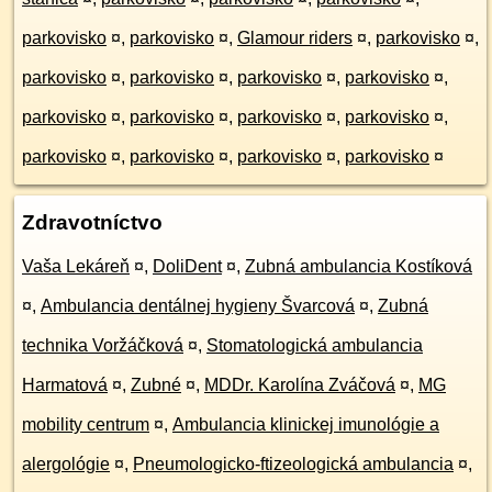
parkovisko
¤
,
parkovisko
¤
,
Glamour riders
¤
,
parkovisko
¤
,
parkovisko
¤
,
parkovisko
¤
,
parkovisko
¤
,
parkovisko
¤
,
parkovisko
¤
,
parkovisko
¤
,
parkovisko
¤
,
parkovisko
¤
,
parkovisko
¤
,
parkovisko
¤
,
parkovisko
¤
,
parkovisko
¤
Zdravotníctvo
Vaša Lekáreň
¤
,
DoliDent
¤
,
Zubná ambulancia Kostíková
¤
,
Ambulancia dentálnej hygieny Švarcová
¤
,
Zubná
technika Voržáčková
¤
,
Stomatologická ambulancia
Harmatová
¤
,
Zubné
¤
,
MDDr. Karolína Zváčová
¤
,
MG
mobility centrum
¤
,
Ambulancia klinickej imunológie a
alergológie
¤
,
Pneumologicko-ftizeologická ambulancia
¤
,