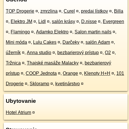
TOP Drogerie
¤
,
zmrzlina
¤
,
Curel
¤
,
predaj lístkov
¤
,
Billa
¤
,
Elektro JM
¤
,
Lidl
¤
,
salón krásy
¤
,
D.nisse
¤
,
Evergreen
¤
,
Flamingo
¤
,
Adamko Elektro
¤
,
Salon martin nails
¤
,
Mini móda
¤
,
Lulu Cakes
¤
,
Darčeky
¤
,
salón Adam
¤
,
úžerník
¤
,
Anna studio
¤
,
bezbarierový prístup
¤
,
O2
¤
,
Tržnica
¤
,
Thajské masáže Malacky
¤
,
bezbarierový
prístup
¤
,
COOP Jednota
¤
,
Orange
¤
,
Klenoty H+H
¤
,
101
Drogerie
¤
,
Skloramo
¤
,
kvetinárstvo
¤
Ubytovanie
Hotel Atrium
¤