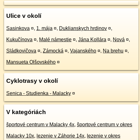
Ulice v okolí
Sasinkova
¤
,
1. mája
¤
,
Duklianskych hrdinov
¤
,
Kukučínova
¤
,
Malé námestie
¤
,
Jána Kollára
¤
,
Nová
¤
,
Sládkovičova
¤
,
Zámocká
¤
,
Vajanského
¤
,
Na brehu
¤
,
Mansueta Olšovského
¤
Cyklotrasy v okolí
Senica - Studienka - Malacky
¤
V kategóriách
športové centrum v Malacky 4x
,
športové centrum v okres
Malacky 10x
,
lezenie v Záhorie 14x
,
lezenie v okres