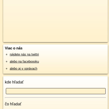
Viac o nás
nájdete nás na twittri
alebo na faceboooku
alebo aj v správach
kde hľadať
čo hľadať