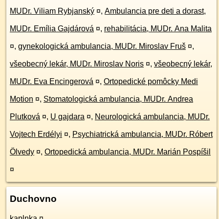
MUDr. Viliam Rybjanský
¤
,
Ambulancia pre deti a dorast,
MUDr. Emília Gajdárová
¤
,
rehabilitácia, MUDr. Ana Malita
¤
,
gynekologická ambulancia, MUDr. Miroslav Fruš
¤
,
všeobecný lekár, MUDr. Miroslav Noris
¤
,
všeobecný lekár,
MUDr. Eva Encingerová
¤
,
Ortopedické pomôcky Medi
Motion
¤
,
Stomatologická ambulancia, MUDr. Andrea
Plutková
¤
,
U gajdara
¤
,
Neurologická ambulancia, MUDr.
Vojtech Erdélyi
¤
,
Psychiatrická ambulancia, MUDr. Róbert
Ölvedy
¤
,
Ortopedická ambulancia, MUDr. Marián Pospíšil
¤
Duchovno
kaplnka
¤