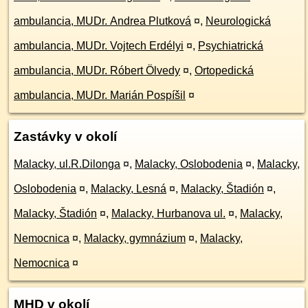
ambulancia, MUDr. Andrea Plutková
¤
,
Neurologická
ambulancia, MUDr. Vojtech Erdélyi
¤
,
Psychiatrická
ambulancia, MUDr. Róbert Ölvedy
¤
,
Ortopedická
ambulancia, MUDr. Marián Pospíšil
¤
Zastávky v okolí
Malacky, ul.R.Dilonga
¤
,
Malacky, Oslobodenia
¤
,
Malacky,
Oslobodenia
¤
,
Malacky, Lesná
¤
,
Malacky, Štadión
¤
,
Malacky, Štadión
¤
,
Malacky, Hurbanova ul.
¤
,
Malacky,
Nemocnica
¤
,
Malacky, gymnázium
¤
,
Malacky,
Nemocnica
¤
MHD v okolí