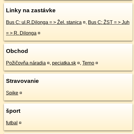
Linky na zastávke
Bus C: ul.R.Dilonga = > Žel. stanica
¤
,
Bus C: ŽST = > Juh
= > R. Dilonga
¤
Obchod
Požičovňa náradia
¤
,
peciatka.sk
¤
,
Terno
¤
Stravovanie
Spike
¤
šport
futbal
¤