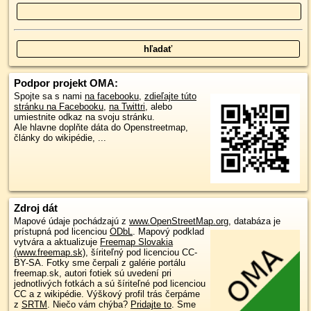
Podpor projekt OMA:
Spojte sa s nami
na facebooku
,
zdieľajte túto
stránku na Facebooku
,
na Twittri
, alebo
umiestnite odkaz na svoju stránku.
Ale hlavne doplňte dáta do Openstreetmap,
články do wikipédie, ...
Zdroj dát
Mapové údaje pochádzajú z
www.OpenStreetMap.org
, databáza je
prístupná pod licenciou
ODbL
.
Mapový podklad
vytvára a aktualizuje
Freemap Slovakia
(www.freemap.sk)
, šíriteľný pod licenciou CC-
BY-SA. Fotky sme čerpali z galérie portálu
freemap.sk, autori fotiek sú uvedení pri
jednotlivých fotkách a sú šíriteľné pod licenciou
CC a z wikipédie. Výškový profil trás čerpáme
z
SRTM
. Niečo vám chýba?
Pridajte to
. Sme