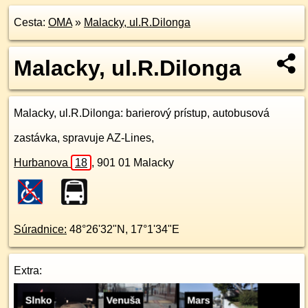
Cesta:
OMA
»
Malacky, ul.R.Dilonga
Malacky, ul.R.Dilonga
Malacky, ul.R.Dilonga
: barierový prístup, autobusová
zastávka, spravuje AZ-Lines,
Hurbanova
18
,
901 01
Malacky
Súradnice:
48°26'32"N
,
17°1'34"E
Extra: