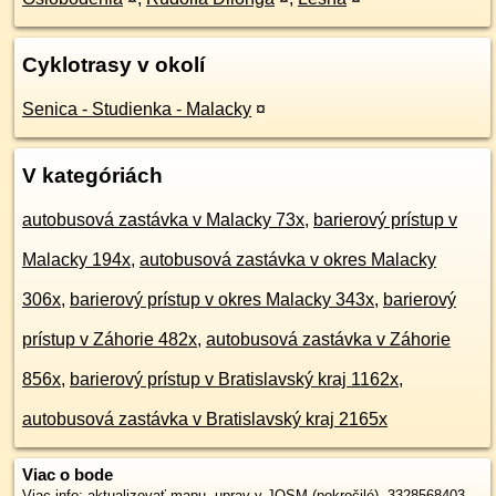
Cyklotrasy v okolí
Senica - Studienka - Malacky
¤
V kategóriách
autobusová zastávka v Malacky 73x
,
barierový prístup v
Malacky 194x
,
autobusová zastávka v okres Malacky
306x
,
barierový prístup v okres Malacky 343x
,
barierový
prístup v Záhorie 482x
,
autobusová zastávka v Záhorie
856x
,
barierový prístup v Bratislavský kraj 1162x
,
autobusová zastávka v Bratislavský kraj 2165x
Viac o bode
Viac info:
aktualizovať mapu
,
uprav v JOSM (pokročilé)
,
3328568403
,