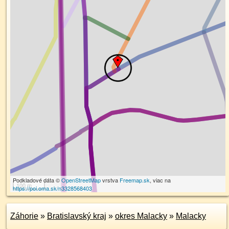
Podkladové dáta ©
OpenStreetMap
vrstva
Freemap.sk
, viac na
100 m
https://poi.oma.sk/n3328568403
Záhorie
»
Bratislavský kraj
»
okres Malacky
»
Malacky