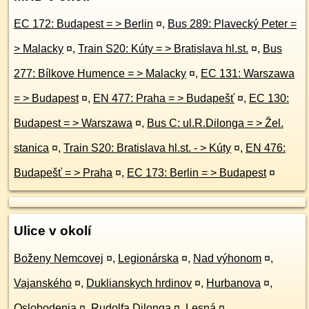
EC 172: Budapest = > Berlin
¤
,
Bus 289: Plavecký Peter =
> Malacky
¤
,
Train S20: Kúty = > Bratislava hl.st.
¤
,
Bus
277: Bílkove Humence = > Malacky
¤
,
EC 131: Warszawa
= > Budapest
¤
,
EN 477: Praha = > Budapešť
¤
,
EC 130:
Budapest = > Warszawa
¤
,
Bus C: ul.R.Dilonga = > Žel.
stanica
¤
,
Train S20: Bratislava hl.st. - > Kúty
¤
,
EN 476:
Budapešť = > Praha
¤
,
EC 173: Berlin = > Budapest
¤
Ulice v okolí
Boženy Nemcovej
¤
,
Legionárska
¤
,
Nad výhonom
¤
,
Vajanského
¤
,
Duklianskych hrdinov
¤
,
Hurbanova
¤
,
Oslobodenia
¤
,
Rudolfa Dilonga
¤
,
Lesná
¤