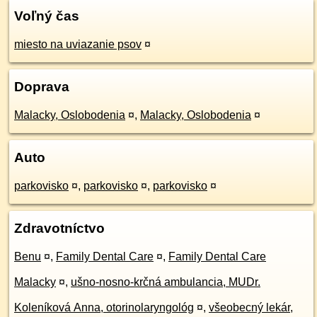
Voľný čas
miesto na uviazanie psov
¤
Doprava
Malacky, Oslobodenia
¤
,
Malacky, Oslobodenia
¤
Auto
parkovisko
¤
,
parkovisko
¤
,
parkovisko
¤
Zdravotníctvo
Benu
¤
,
Family Dental Care
¤
,
Family Dental Care
Malacky
¤
,
ušno-nosno-krčná ambulancia, MUDr.
Koleníková Anna, otorinolaryngológ
¤
,
všeobecný lekár,