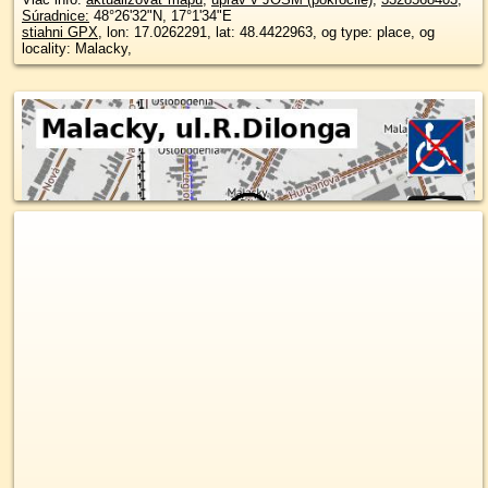
Súradnice:
48°26'32"N
,
17°1'34"E
stiahni GPX
, lon: 17.0262291, lat: 48.4422963, og type: place, og
locality: Malacky,