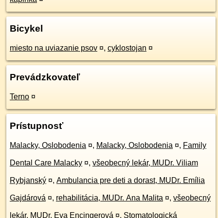
Bicykel
miesto na uviazanie psov
¤
,
cyklostojan
¤
Prevádzkovateľ
Terno
¤
Prístupnosť
Malacky, Oslobodenia
¤
,
Malacky, Oslobodenia
¤
,
Family
Dental Care Malacky
¤
,
všeobecný lekár, MUDr. Viliam
Rybjanský
¤
,
Ambulancia pre deti a dorast, MUDr. Emília
Gajdárová
¤
,
rehabilitácia, MUDr. Ana Malita
¤
,
všeobecný
lekár, MUDr. Eva Encingerová
¤
,
Stomatologická