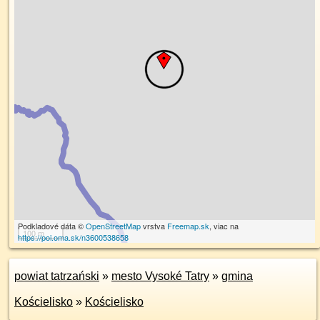
Podkladové dáta ©
OpenStreetMap
vrstva
Freemap.sk
, viac na
100 m
https://poi.oma.sk/n3600538658
powiat tatrzański
»
mesto Vysoké Tatry
»
gmina
Kościelisko
»
Kościelisko