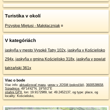
Turistika v okolí
Przysłop Miętusi - Małołączniak
¤
V kategóriách
jaskyňa v mesto Vysoké Tatry 102x
,
jaskyňa v Kościelisko
294x
,
jaskyňa v gmina Kościelisko 318x
,
jaskyňa v powiat
tatrzański 361x
Viac o bode
Viac info:
aktualizovať mapu
,
uprav v JOSM (pokročilé)
,
3600538658
,
Súradnice:
49°14'42"N
,
19°55'2"E
stiahni GPX
, lon: 19.9172989, lat: 49.2452137, og type: place, og
locality: Kościelisko,